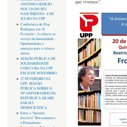
que vivemos”.
ANTÓNIO GEDEÃO
NOS 120 DO SEU
NASCIMENTO - 8 DE
JULHO NA UPP
Conferência de Eloy
Rodrigues em 18
Fevereiro : A ciência ao
serviço da humanidade -
Oportunidades e
ameaças para a ciência
aberta
SESSÃO PÚBLICA DE
SOLIDARIEDADE
COM CUBA NA UPP
EM 20 DE NOVEMBRO
27 FEVEREIRO NA
UPP: SESSÃO
PÚBLICA SOBRE O
50º ANIVERSÁRIO DA
REPÚBLICA ÁRABE
SARAUI
DEMOCRÁTICA.
Entre o “Instante
decisivo” Bressoniano e
o Pensamento