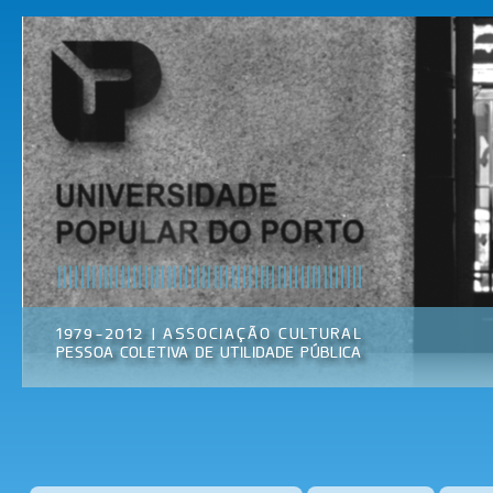
Pas
par
Universidade
Associação
con
Popular do
Cultural
prin
Porto