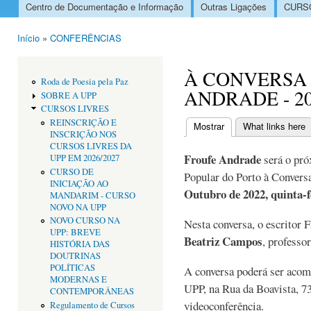
Centro de Documentação e Informação
Outras Ligações
CURSO
Menu principal
Início
»
CONFERÊNCIAS
Está aqui
À CONVERSA
Roda de Poesia pela Paz
ANDRADE - 20 
SOBRE A UPP
CURSOS LIVRES
REINSCRIÇÃO E
Mostrar
(separador ativo)
What links here
INSCRIÇÃO NOS
Separadores primári
CURSOS LIVRES DA
Froufe Andrade
será o pró
UPP EM 2026/2027
CURSO DE
Popular do Porto à Convers
INICIAÇÃO AO
Outubro de 2022, quinta-f
MANDARIM - CURSO
NOVO NA UPP
NOVO CURSO NA
Nesta conversa, o escritor 
UPP: BREVE
Beatriz Campos
, professo
HISTÓRIA DAS
DOUTRINAS
POLÍTICAS
A conversa poderá ser acom
MODERNAS E
UPP, na Rua da Boavista, 7
CONTEMPORÂNEAS
videoconferência.
Regulamento de Cursos