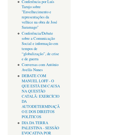
Conferência por Luís
Tarujo sobre
"Envelhecimento e
representações da
velhice na obra de José
Saramago"
Conferência/Debate
sobre a Comunicação
Social e informação em
tempos de
“globalização”, de crise
e de guerra
Conversas com António
Avelãs Nunes
DEBATE COM
MANUEL LOFF - O
QUE ESTÁ EM CAUSA
NA QUESTÃO
CATALÃ: EXERCÍCIO
DA
AUTODETERMINAÇÃ
O E DOS DIREITOS
POLÍTICOS
DIA DA TERRA
PALESTINA - SESSÃO
EVOCATIVA POR