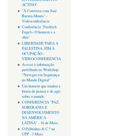
ACTIVO"
"À Conversa com José
Barata-Moura" -
Videoconferência
Conferência "Fredrich
Engels- O homem e a
obra"
LIBERDADE PARA A
PALESTINA. FIM À
OCUPAÇÃO -
VIDEOCONFERÊNCIA
Acesso à informação
partilhada no Workshop
“Navegar em Segurança
no Mundo Digital”
Um homem que mudou a
forma de pensar e de agir
sobre o mundo
CONFERÊNCIA "PAZ,
SOBERANIA E
DESENVOLVIMENTO
NA AMÉRICA
LATINA" - 16 de Maio
O Palhinhas & C.ª na
UPP - 3 Maio