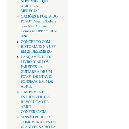
NOVEMBRO QUE
ABRIL NÃO
MERECIA"
CAMÕES É POETA DO
POVO? Palestra/Debate
com José António
Gomes na UPP em 10 de
Abril
CONCERTO COM
HISTÓRIA(S) NA UPP
EM 21 DEZEMBRO
LANÇAMENTO DO
LIVRO "CARLOS
PAREDES - A
GUITARRA DE UM
POVO", DE OTÁVIO
FONSECA, EM 4 DE
ABRIL
O MOVIMENTO
ESTUDANTIL E A
REVOLUÇÃO DE
ABRIL -
CONFERÊNCIA
SESSÃO PÚBLICA
COMEMORATIVA DO
49 ANIVERSÁRIO DA