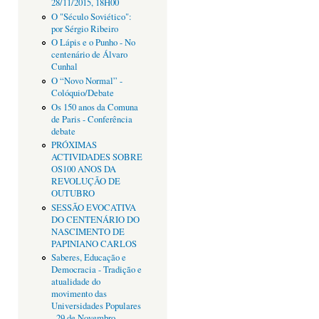
28/11/2015, 18H00
O "Século Soviético":
por Sérgio Ribeiro
O Lápis e o Punho - No
centenário de Álvaro
Cunhal
O “Novo Normal” -
Colóquio/Debate
Os 150 anos da Comuna
de Paris - Conferência
debate
PRÓXIMAS
ACTIVIDADES SOBRE
OS100 ANOS DA
REVOLUÇÃO DE
OUTUBRO
SESSÃO EVOCATIVA
DO CENTENÁRIO DO
NASCIMENTO DE
PAPINIANO CARLOS
Saberes, Educação e
Democracia - Tradição e
atualidade do
movimento das
Universidades Populares
- 29 de Novembro