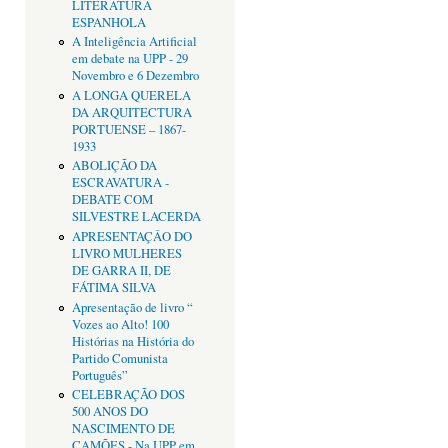
LITERATURA
ESPANHOLA
A Inteligência Artificial
em debate na UPP - 29
Novembro e 6 Dezembro
A LONGA QUERELA
DA ARQUITECTURA
PORTUENSE – 1867-
1933
ABOLIÇÃO DA
ESCRAVATURA -
DEBATE COM
SILVESTRE LACERDA
APRESENTAÇÂO DO
LIVRO MULHERES
DE GARRA II, DE
FÁTIMA SILVA
Apresentação de livro “
Vozes ao Alto! 100
Histórias na História do
Partido Comunista
Português”
CELEBRAÇÃO DOS
500 ANOS DO
NASCIMENTO DE
CAMÕES - Na UPP em