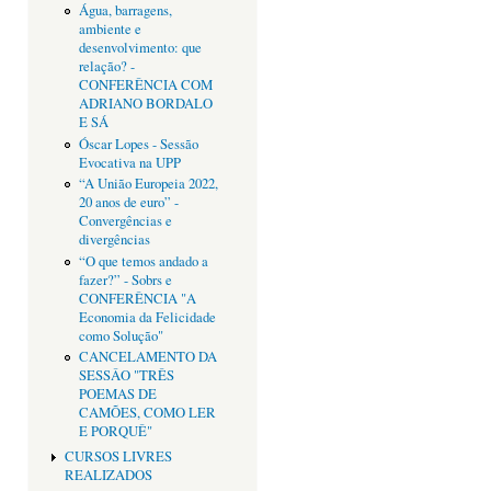
Água, barragens,
ambiente e
desenvolvimento: que
relação? -
CONFERÊNCIA COM
ADRIANO BORDALO
E SÁ
Óscar Lopes - Sessão
Evocativa na UPP
“A União Europeia 2022,
20 anos de euro” -
Convergências e
divergências
“O que temos andado a
fazer?” - Sobrs e
CONFERÊNCIA "A
Economia da Felicidade
como Solução"
CANCELAMENTO DA
SESSÂO "TRÊS
POEMAS DE
CAMÕES, COMO LER
E PORQUÊ"
CURSOS LIVRES
REALIZADOS