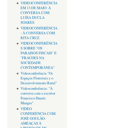
VIDEOCONFERÊNCIA
EM 13 DE MAIO: À
CONVERSA COM
LUÍSA DUCLA
SOARES
VIDEOCONFERÊNCIA
: À CONVERSA COM
RITA CRUZ
VIDEOCONFERÊNCIA
S SOBRE "OS
PARAÍSOS FISCAIS" E
"FRAUDES NA
SOCIEDADE
CONTEMPORÂNEA"
Videoconferência "Os
Espaços Florestais e o
Desenvolvimento Rural"
Videoconferência: "À
conversa com o escritor
Francisco Duarte
Mangas"
VÍDEO
CONFERÊNCIA COM
JOSÉ GOULÃO:
AMEAÇAS À