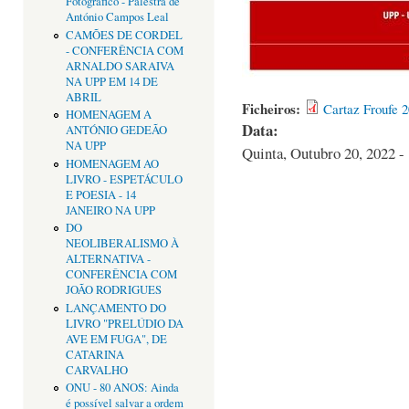
Fotográfico - Palestra de
António Campos Leal
CAMÕES DE CORDEL
- CONFERÊNCIA COM
ARNALDO SARAIVA
NA UPP EM 14 DE
ABRIL
Ficheiros:
Cartaz Froufe 2
HOMENAGEM A
Data:
ANTÓNIO GEDEÃO
NA UPP
Quinta, Outubro 20, 2022 -
HOMENAGEM AO
LIVRO - ESPETÁCULO
E POESIA - 14
JANEIRO NA UPP
DO
NEOLIBERALISMO À
ALTERNATIVA -
CONFERÊNCIA COM
JOÃO RODRIGUES
LANÇAMENTO DO
LIVRO "PRELÚDIO DA
AVE EM FUGA", DE
CATARINA
CARVALHO
ONU - 80 ANOS: Ainda
é possível salvar a ordem