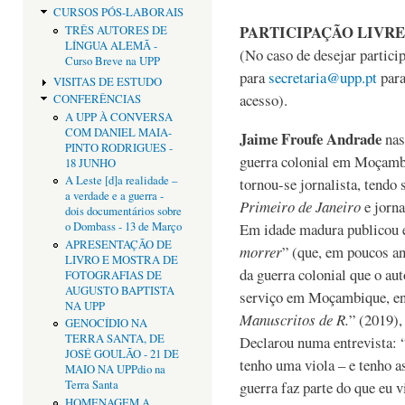
CURSOS PÓS-LABORAIS
PARTICIPAÇÃO LIVRE
TRÊS AUTORES DE
LÍNGUA ALEMÃ -
(No caso de desejar particip
Curso Breve na UPP
para
secretaria@upp.pt
para
VISITAS DE ESTUDO
acesso).
CONFERÊNCIAS
A UPP À CONVERSA
COM DANIEL MAIA-
Jaime Froufe Andrade
nas
PINTO RODRIGUES -
guerra colonial em Moçamb
18 JUNHO
A Leste [d]a realidade –
tornou-se jornalista, tendo 
a verdade e a guerra -
Primeiro de Janeiro
e jorna
dois documentários sobre
Em idade madura publicou e
o Dombass - 13 de Março
APRESENTAÇÃO DE
morrer
” (que, em poucos an
LIVRO E MOSTRA DE
da guerra colonial que o au
FOTOGRAFIAS DE
AUGUSTO BAPTISTA
serviço em Moçambique, ent
NA UPP
Manuscritos de R.
” (2019),
GENOCÍDIO NA
TERRA SANTA, DE
Declarou numa entrevista: “
JOSÉ GOULÃO - 21 DE
tenho uma viola – e tenho as
MAIO NA UPPdio na
guerra faz parte do que eu 
Terra Santa
HOMENAGEM A