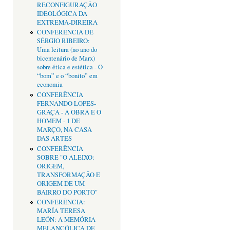
RECONFIGURAÇÂO
IDEOLÓGICA DA
EXTREMA-DIREIRA
CONFERÊNCIA DE
SÉRGIO RIBEIRO:
Uma leitura (no ano do
bicentenário de Marx)
sobre ética e estética - O
“bom” e o “bonito” em
economia
CONFERÊNCIA
FERNANDO LOPES-
GRAÇA - A OBRA E O
HOMEM - 1 DE
MARÇO, NA CASA
DAS ARTES
CONFERÊNCIA
SOBRE "O ALEIXO:
ORIGEM,
TRANSFORMAÇÃO E
ORIGEM DE UM
BAIRRO DO PORTO"
CONFERÊNCIA:
MARÍA TERESA
LEÓN: A MEMÓRIA
MELANCÓLICA DE