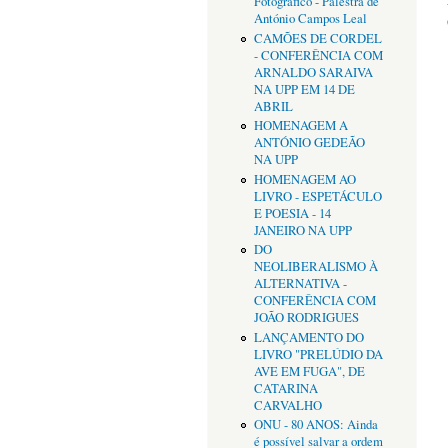
Fotográfico - Palestra de
António Campos Leal
CAMÕES DE CORDEL
- CONFERÊNCIA COM
ARNALDO SARAIVA
NA UPP EM 14 DE
ABRIL
HOMENAGEM A
ANTÓNIO GEDEÃO
NA UPP
HOMENAGEM AO
LIVRO - ESPETÁCULO
E POESIA - 14
JANEIRO NA UPP
DO
NEOLIBERALISMO À
ALTERNATIVA -
CONFERÊNCIA COM
JOÃO RODRIGUES
LANÇAMENTO DO
LIVRO "PRELÚDIO DA
AVE EM FUGA", DE
CATARINA
CARVALHO
ONU - 80 ANOS: Ainda
é possível salvar a ordem