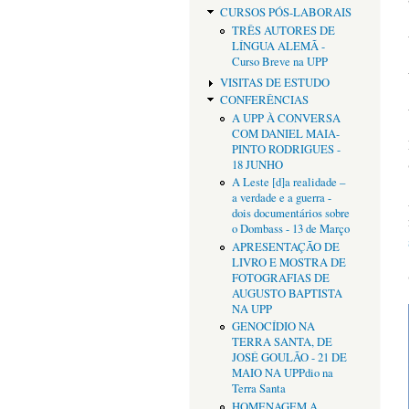
CURSOS PÓS-LABORAIS
TRÊS AUTORES DE
LÍNGUA ALEMÃ -
Curso Breve na UPP
VISITAS DE ESTUDO
CONFERÊNCIAS
A UPP À CONVERSA
COM DANIEL MAIA-
PINTO RODRIGUES -
18 JUNHO
A Leste [d]a realidade –
a verdade e a guerra -
dois documentários sobre
o Dombass - 13 de Março
APRESENTAÇÃO DE
LIVRO E MOSTRA DE
FOTOGRAFIAS DE
AUGUSTO BAPTISTA
NA UPP
GENOCÍDIO NA
TERRA SANTA, DE
JOSÉ GOULÃO - 21 DE
MAIO NA UPPdio na
Terra Santa
HOMENAGEM A