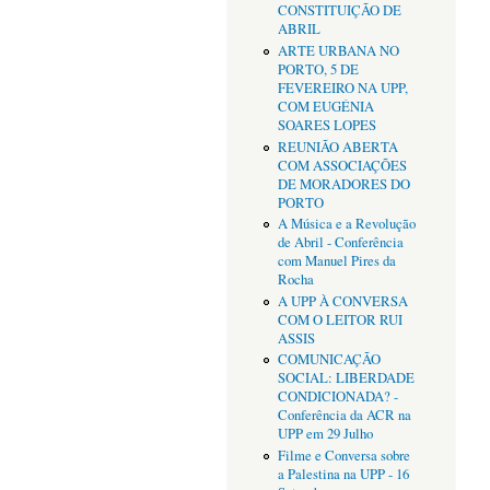
CONSTITUIÇÃO DE
ABRIL
ARTE URBANA NO
PORTO, 5 DE
FEVEREIRO NA UPP,
COM EUGÉNIA
SOARES LOPES
REUNIÃO ABERTA
COM ASSOCIAÇÕES
DE MORADORES DO
PORTO
A Música e a Revolução
de Abril - Conferência
com Manuel Pires da
Rocha
A UPP À CONVERSA
COM O LEITOR RUI
ASSIS
COMUNICAÇÃO
SOCIAL: LIBERDADE
CONDICIONADA? -
Conferência da ACR na
UPP em 29 Julho
Filme e Conversa sobre
a Palestina na UPP - 16