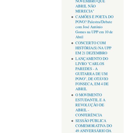
NOVEMBRO QUE
ABRIL NÃO
MERECIA"
CAMÕES É POETA DO
POVO? Palestra/Debate
com José António
Gomes na UPP em 10 de
Abril
CONCERTO COM
HISTÓRIA(S) NA UPP
EM 21 DEZEMBRO
LANÇAMENTO DO
LIVRO "CARLOS
PAREDES - A
GUITARRA DE UM
POVO", DE OTÁVIO
FONSECA, EM 4 DE
ABRIL
O MOVIMENTO
ESTUDANTIL E A
REVOLUÇÃO DE
ABRIL -
CONFERÊNCIA
SESSÃO PÚBLICA
COMEMORATIVA DO
49 ANIVERSÁRIO DA