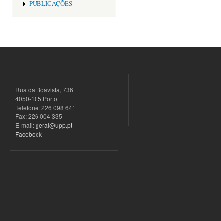
PUBLICAÇÕES
Rua da Boavista, 736
4050-105 Porto
Telefone: 226 098 641
Fax: 226 004 335
E-mail:
geral@upp.pt
Facebook