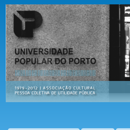
Pas
par
Universidade
Associação
con
Popular do
Cultural
prin
Porto