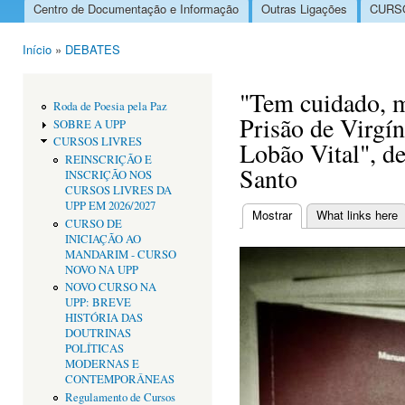
Centro de Documentação e Informação
Outras Ligações
CURSO
Menu principal
Início
»
DEBATES
Está aqui
"Tem cuidado, m
Roda de Poesia pela Paz
Prisão de Virgí
SOBRE A UPP
CURSOS LIVRES
Lobão Vital", d
REINSCRIÇÃO E
Santo
INSCRIÇÃO NOS
CURSOS LIVRES DA
UPP EM 2026/2027
Mostrar
(separador ativo)
What links here
CURSO DE
Separadores primári
INICIAÇÃO AO
MANDARIM - CURSO
NOVO NA UPP
NOVO CURSO NA
UPP: BREVE
HISTÓRIA DAS
DOUTRINAS
POLÍTICAS
MODERNAS E
CONTEMPORÂNEAS
Regulamento de Cursos