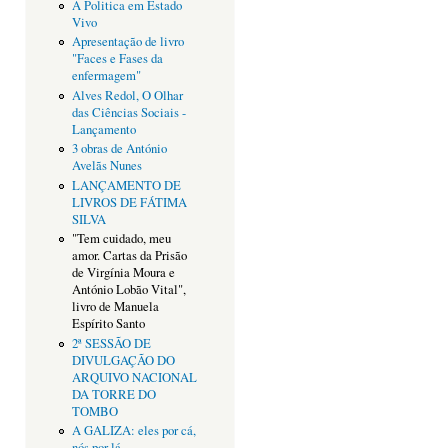
A Politica em Estado
Vivo
Apresentação de livro
"Faces e Fases da
enfermagem"
Alves Redol, O Olhar
das Ciências Sociais -
Lançamento
3 obras de António
Avelãs Nunes
LANÇAMENTO DE
LIVROS DE FÁTIMA
SILVA
"Tem cuidado, meu
amor. Cartas da Prisão
de Virgínia Moura e
António Lobão Vital",
livro de Manuela
Espírito Santo
2ª SESSÃO DE
DIVULGAÇÃO DO
ARQUIVO NACIONAL
DA TORRE DO
TOMBO
A GALIZA: eles por cá,
nós por lá