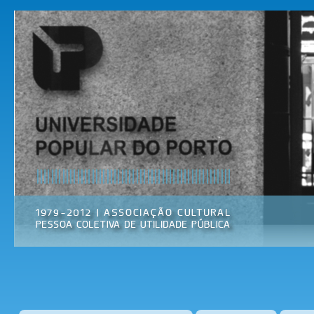
Pas
par
Universidade
Associação
con
Popular do
Cultural
prin
Porto