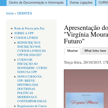
Centro de Documentação e Informação
Outras Ligações
CURSO
Menu principal
Início
»
DEBATES
Está aqui
Apresentação do
Roda de Poesia pela Paz
"Virgínia Moura
SOBRE A UPP
CURSOS LIVRES
Futuro"
REINSCRIÇÃO E
INSCRIÇÃO NOS
Mostrar
(separador ativo)
What links here
CURSOS LIVRES DA
Separadores primári
UPP EM 2026/2027
CURSO DE
Terça-feira, 20/10/2015, 1
INICIAÇÃO AO
MANDARIM - CURSO
NOVO NA UPP
NOVO CURSO NA
UPP: BREVE
HISTÓRIA DAS
DOUTRINAS
POLÍTICAS
MODERNAS E
CONTEMPORÂNEAS
Regulamento de Cursos