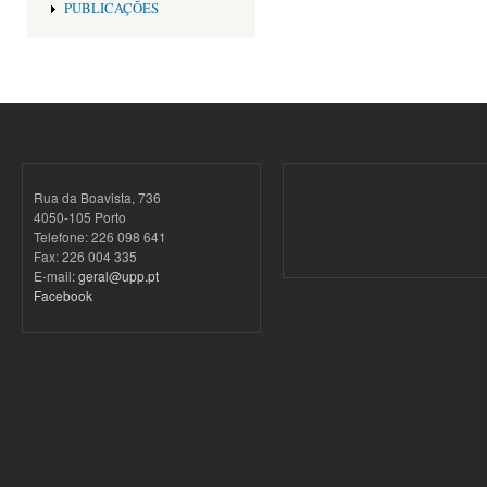
PUBLICAÇÕES
Rua da Boavista, 736
4050-105 Porto
Telefone: 226 098 641
Fax: 226 004 335
E-mail:
geral@upp.pt
Facebook