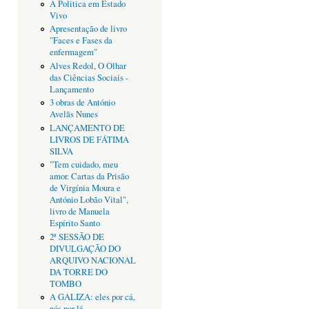
A Politica em Estado
Vivo
Apresentação de livro
"Faces e Fases da
enfermagem"
Alves Redol, O Olhar
das Ciências Sociais -
Lançamento
3 obras de António
Avelãs Nunes
LANÇAMENTO DE
LIVROS DE FÁTIMA
SILVA
"Tem cuidado, meu
amor. Cartas da Prisão
de Virgínia Moura e
António Lobão Vital",
livro de Manuela
Espírito Santo
2ª SESSÃO DE
DIVULGAÇÃO DO
ARQUIVO NACIONAL
DA TORRE DO
TOMBO
A GALIZA: eles por cá,
nós por lá