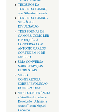
TESOUROS DA
TORRE DO TOMBO,
com Silvestre Lacerda
TORRE DO TOMBO -
SESSÃO DE
DIVULGAÇÃO
TRÊS POEMAS DE
CAMÕES, COMO LER
E PORQUÊ - À
CONVERSA COM
ANTÓNIO CARLOS
CORTEZ EM 10 DE
JANEIRO
UMA CONVERSA
SOBRE ESPAÇOS
FLORESTAIS
VIDEO
CONFERÊNCIA
SOBRE "EVOLUÇÃO
HOJE E AGORA"
VIDEOCONFERÊNCIA
- “Amália - Ditadura e
Revolução - A história
secreta”, com Miguel
Carvalho