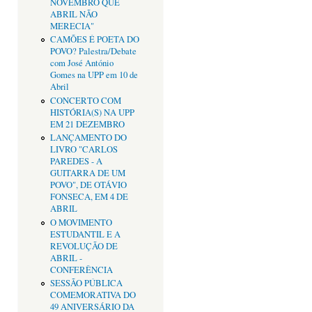
NOVEMBRO QUE
ABRIL NÃO
MERECIA"
CAMÕES É POETA DO
POVO? Palestra/Debate
com José António
Gomes na UPP em 10 de
Abril
CONCERTO COM
HISTÓRIA(S) NA UPP
EM 21 DEZEMBRO
LANÇAMENTO DO
LIVRO "CARLOS
PAREDES - A
GUITARRA DE UM
POVO", DE OTÁVIO
FONSECA, EM 4 DE
ABRIL
O MOVIMENTO
ESTUDANTIL E A
REVOLUÇÃO DE
ABRIL -
CONFERÊNCIA
SESSÃO PÚBLICA
COMEMORATIVA DO
49 ANIVERSÁRIO DA