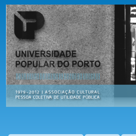
Pas
par
Universidade
Associação
con
Popular do
Cultural
prin
Porto