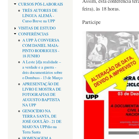
Assim, esta conferência te
CURSOS PÓS-LABORAIS
feira), às 18 horas.
TRÊS AUTORES DE
LÍNGUA ALEMÃ -
Curso Breve na UPP
Participe
VISITAS DE ESTUDO
CONFERÊNCIAS
A UPP À CONVERSA
COM DANIEL MAIA-
PINTO RODRIGUES -
18 JUNHO
A Leste [d]a realidade –
a verdade e a guerra -
dois documentários sobre
o Dombass - 13 de Março
APRESENTAÇÃO DE
LIVRO E MOSTRA DE
FOTOGRAFIAS DE
AUGUSTO BAPTISTA
NA UPP
GENOCÍDIO NA
TERRA SANTA, DE
JOSÉ GOULÃO - 21 DE
MAIO NA UPPdio na
Terra Santa
HOMENAGEM A