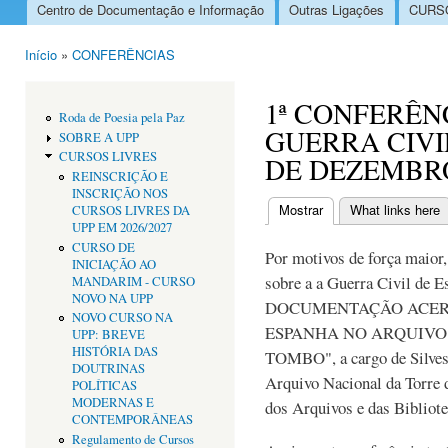
Centro de Documentação e Informação
Outras Ligações
CURSO
Menu principal
Início
»
CONFERÊNCIAS
Está aqui
1ª CONFERÊN
Roda de Poesia pela Paz
GUERRA CIVI
SOBRE A UPP
CURSOS LIVRES
DE DEZEMBR
REINSCRIÇÃO E
INSCRIÇÃO NOS
Mostrar
(separador ativo)
What links here
CURSOS LIVRES DA
Separadores primári
UPP EM 2026/2027
CURSO DE
Por motivos de força maior, 
INICIAÇÃO AO
sobre a a Guerra Civil de 
MANDARIM - CURSO
NOVO NA UPP
DOCUMENTAÇÃO ACERC
NOVO CURSO NA
ESPANHA NO ARQUIVO
UPP: BREVE
HISTÓRIA DAS
TOMBO", a cargo de Silvestr
DOUTRINAS
Arquivo Nacional da Torre 
POLÍTICAS
MODERNAS E
dos Arquivos e das Bibliote
CONTEMPORÂNEAS
Regulamento de Cursos