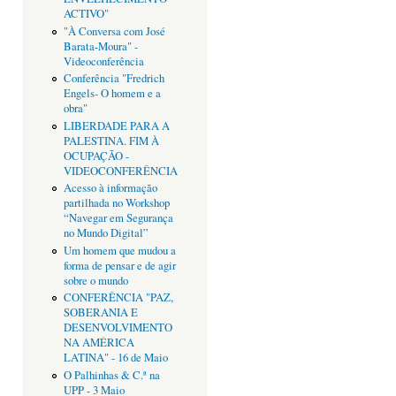
ACTIVO"
"À Conversa com José
Barata-Moura" -
Videoconferência
Conferência "Fredrich
Engels- O homem e a
obra"
LIBERDADE PARA A
PALESTINA. FIM À
OCUPAÇÃO -
VIDEOCONFERÊNCIA
Acesso à informação
partilhada no Workshop
“Navegar em Segurança
no Mundo Digital”
Um homem que mudou a
forma de pensar e de agir
sobre o mundo
CONFERÊNCIA "PAZ,
SOBERANIA E
DESENVOLVIMENTO
NA AMÉRICA
LATINA" - 16 de Maio
O Palhinhas & C.ª na
UPP - 3 Maio