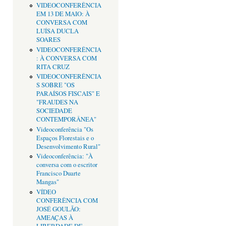
VIDEOCONFERÊNCIA
EM 13 DE MAIO: À
CONVERSA COM
LUÍSA DUCLA
SOARES
VIDEOCONFERÊNCIA
: À CONVERSA COM
RITA CRUZ
VIDEOCONFERÊNCIA
S SOBRE "OS
PARAÍSOS FISCAIS" E
"FRAUDES NA
SOCIEDADE
CONTEMPORÂNEA"
Videoconferência "Os
Espaços Florestais e o
Desenvolvimento Rural"
Videoconferência: "À
conversa com o escritor
Francisco Duarte
Mangas"
VÍDEO
CONFERÊNCIA COM
JOSÉ GOULÃO:
AMEAÇAS À