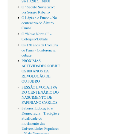
28/11/2015, 18H00
O "Século Soviético":
por Sérgio Ribeiro
O Lápis e o Punho - No
centenário de Álvaro
Cunhal
O “Novo Normal” -
Colóquio/Debate
Os 150 anos da Comuna
de Paris - Conferência
debate
PRÓXIMAS
ACTIVIDADES SOBRE
OS100 ANOS DA
REVOLUÇÃO DE
OUTUBRO
SESSÃO EVOCATIVA
DO CENTENÁRIO DO
NASCIMENTO DE
PAPINIANO CARLOS
Saberes, Educação e
Democracia - Tradição e
atualidade do
movimento das
Universidades Populares
- 29 de Novembro