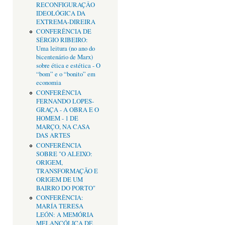
RECONFIGURAÇÂO
IDEOLÓGICA DA
EXTREMA-DIREIRA
CONFERÊNCIA DE
SÉRGIO RIBEIRO:
Uma leitura (no ano do
bicentenário de Marx)
sobre ética e estética - O
“bom” e o “bonito” em
economia
CONFERÊNCIA
FERNANDO LOPES-
GRAÇA - A OBRA E O
HOMEM - 1 DE
MARÇO, NA CASA
DAS ARTES
CONFERÊNCIA
SOBRE "O ALEIXO:
ORIGEM,
TRANSFORMAÇÃO E
ORIGEM DE UM
BAIRRO DO PORTO"
CONFERÊNCIA:
MARÍA TERESA
LEÓN: A MEMÓRIA
MELANCÓLICA DE