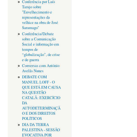
Conferência por Luís
Tarujo sobre
"Envelhecimento e
representações da
velhice na obra de José
Saramago"
Conferência/Debate
sobre a Comunicação
Social e informação em
tempos de
“globalização”, de crise
e de guerra
Conversas com António
Avelãs Nunes
DEBATE COM
MANUEL LOFF - O
QUE ESTÁ EM CAUSA
NA QUESTÃO
CATALÃ: EXERCÍCIO
DA
AUTODETERMINAÇÃ
O E DOS DIREITOS
POLÍTICOS
DIA DA TERRA
PALESTINA - SESSÃO
EVOCATIVA POR