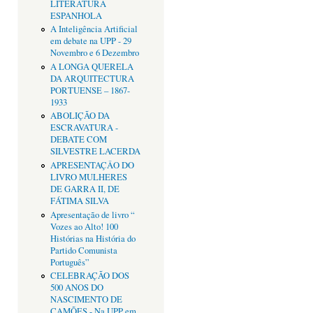
LITERATURA
ESPANHOLA
A Inteligência Artificial
em debate na UPP - 29
Novembro e 6 Dezembro
A LONGA QUERELA
DA ARQUITECTURA
PORTUENSE – 1867-
1933
ABOLIÇÃO DA
ESCRAVATURA -
DEBATE COM
SILVESTRE LACERDA
APRESENTAÇÂO DO
LIVRO MULHERES
DE GARRA II, DE
FÁTIMA SILVA
Apresentação de livro “
Vozes ao Alto! 100
Histórias na História do
Partido Comunista
Português”
CELEBRAÇÃO DOS
500 ANOS DO
NASCIMENTO DE
CAMÕES - Na UPP em