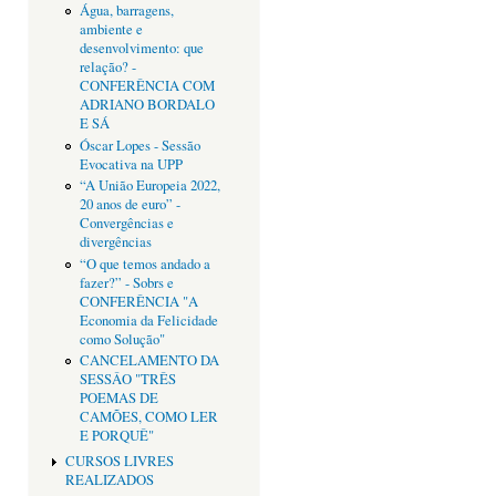
Água, barragens,
ambiente e
desenvolvimento: que
relação? -
CONFERÊNCIA COM
ADRIANO BORDALO
E SÁ
Óscar Lopes - Sessão
Evocativa na UPP
“A União Europeia 2022,
20 anos de euro” -
Convergências e
divergências
“O que temos andado a
fazer?” - Sobrs e
CONFERÊNCIA "A
Economia da Felicidade
como Solução"
CANCELAMENTO DA
SESSÂO "TRÊS
POEMAS DE
CAMÕES, COMO LER
E PORQUÊ"
CURSOS LIVRES
REALIZADOS