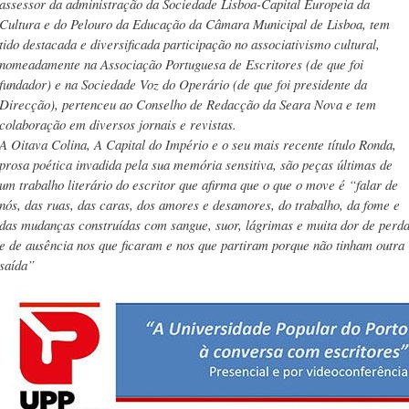
assessor da administração da Sociedade Lisboa-Capital Europeia da
Cultura e do Pelouro da Educação da Câmara Municipal de Lisboa, tem
tido destacada e diversificada participação no associativismo cultural,
nomeadamente na Associação Portuguesa de Escritores (de que foi
fundador) e na Sociedade Voz do Operário (de que foi presidente da
Direcção), pertenceu ao Conselho de Redacção da Seara Nova e tem
colaboração em diversos jornais e revistas.
A Oitava Colina, A Capital do Império e o seu mais recente título Ronda,
prosa poética invadida pela sua memória sensitiva, são peças últimas de
um trabalho literário do escritor que afirma que o que o move é “falar de
nós, das ruas, das caras, dos amores e desamores, do trabalho, da fome e
das mudanças construídas com sangue, suor, lágrimas e muita dor de perd
e de ausência nos que ficaram e nos que partiram porque não tinham outra
saída”