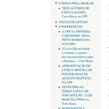
CURSOS PÓS-LABORAIS
TRÊS AUTORES DE
LÍNGUA ALEMÃ -
Curso Breve na UPP
VISITAS DE ESTUDO
CONFERÊNCIAS
A UPP À CONVERSA
COM DANIEL MAIA-
PINTO RODRIGUES -
18 JUNHO
A Leste [d]a realidade –
a verdade e a guerra -
dois documentários sobre
o Dombass - 13 de Março
APRESENTAÇÃO DE
LIVRO E MOSTRA DE
FOTOGRAFIAS DE
AUGUSTO BAPTISTA
NA UPP
GENOCÍDIO NA
TERRA SANTA, DE
JOSÉ GOULÃO - 21 DE
MAIO NA UPPdio na
Terra Santa
HOMENAGEM A