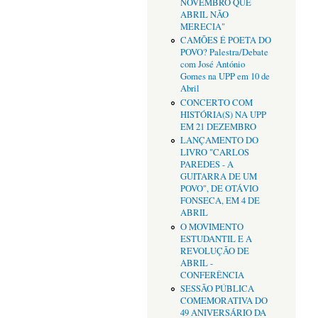
NOVEMBRO QUE
ABRIL NÃO
MERECIA"
CAMÕES É POETA DO
POVO? Palestra/Debate
com José António
Gomes na UPP em 10 de
Abril
CONCERTO COM
HISTÓRIA(S) NA UPP
EM 21 DEZEMBRO
LANÇAMENTO DO
LIVRO "CARLOS
PAREDES - A
GUITARRA DE UM
POVO", DE OTÁVIO
FONSECA, EM 4 DE
ABRIL
O MOVIMENTO
ESTUDANTIL E A
REVOLUÇÃO DE
ABRIL -
CONFERÊNCIA
SESSÃO PÚBLICA
COMEMORATIVA DO
49 ANIVERSÁRIO DA