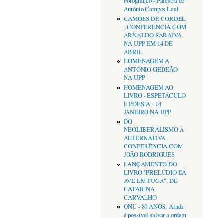
Fotográfico - Palestra de
António Campos Leal
CAMÕES DE CORDEL
- CONFERÊNCIA COM
ARNALDO SARAIVA
NA UPP EM 14 DE
ABRIL
HOMENAGEM A
ANTÓNIO GEDEÃO
NA UPP
HOMENAGEM AO
LIVRO - ESPETÁCULO
E POESIA - 14
JANEIRO NA UPP
DO
NEOLIBERALISMO À
ALTERNATIVA -
CONFERÊNCIA COM
JOÃO RODRIGUES
LANÇAMENTO DO
LIVRO "PRELÚDIO DA
AVE EM FUGA", DE
CATARINA
CARVALHO
ONU - 80 ANOS: Ainda
é possível salvar a ordem