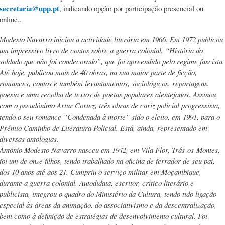
secretaria@upp.pt
, indicando opção por participação presencial ou
online..
Modesto Navarro iniciou a actividade literária em 1966. Em 1972 publicou
um impressivo livro de contos sobre a guerra colonial, “História do
soldado que não foi condecorado”, que foi apreendido pelo regime fascista.
Até hoje, publicou mais de 40 obras, na sua maior parte de ficção,
romances, contos e também levantamentos, sociológicos, reportagens,
poesia e uma recolha de textos de poetas populares alentejanos. Assinou
com o pseudónimo Artur Cortez, três obras de cariz policial progressista,
tendo o seu romance “Condenada à morte” sido o eleito, em 1991, para o
Prémio Caminho de Literatura Policial. Está, ainda, representado em
diversas antologias.
António Modesto Navarro nasceu em 1942, em Vila Flor, Trás-os-Montes,
foi um de onze filhos, tendo trabalhado na oficina de ferrador de seu pai,
dos 10 anos até aos 21. Cumpriu o serviço militar em Moçambique,
durante a guerra colonial. Autodidata, escritor, crítico literário e
publicista, integrou o quadro do Ministério da Cultura, tendo tido ligação
especial às áreas da animação, do associativismo e da descentralização,
bem como à definição de estratégias de desenvolvimento cultural. Foi