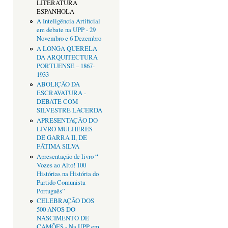
LITERATURA
ESPANHOLA
A Inteligência Artificial
em debate na UPP - 29
Novembro e 6 Dezembro
A LONGA QUERELA
DA ARQUITECTURA
PORTUENSE – 1867-
1933
ABOLIÇÃO DA
ESCRAVATURA -
DEBATE COM
SILVESTRE LACERDA
APRESENTAÇÂO DO
LIVRO MULHERES
DE GARRA II, DE
FÁTIMA SILVA
Apresentação de livro “
Vozes ao Alto! 100
Histórias na História do
Partido Comunista
Português”
CELEBRAÇÃO DOS
500 ANOS DO
NASCIMENTO DE
CAMÕES - Na UPP em