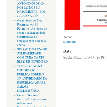
ANTÓNIO GEDEÃO
NOS 120 DO SEU
NASCIMENTO - 8 DE
JULHO NA UPP
Conferência de Eloy
Rodrigues em 18
Fevereiro : A ciência ao
serviço da humanidade -
Oportunidades e
Tema:
ameaças para a ciência
Literatura
aberta
SESSÃO PÚBLICA DE
Data:
SOLIDARIEDADE
Sexta, Dezembro 14, 2018 -
COM CUBA NA UPP
EM 20 DE NOVEMBRO
27 FEVEREIRO NA
UPP: SESSÃO
PÚBLICA SOBRE O
50º ANIVERSÁRIO DA
REPÚBLICA ÁRABE
SARAUI
DEMOCRÁTICA.
Entre o “Instante
decisivo” Bressoniano e
o Pensamento