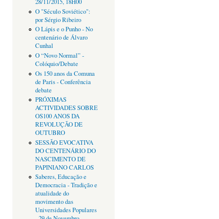
28/11/2015, 18H00
O "Século Soviético":
por Sérgio Ribeiro
O Lápis e o Punho - No
centenário de Álvaro
Cunhal
O “Novo Normal” -
Colóquio/Debate
Os 150 anos da Comuna
de Paris - Conferência
debate
PRÓXIMAS
ACTIVIDADES SOBRE
OS100 ANOS DA
REVOLUÇÃO DE
OUTUBRO
SESSÃO EVOCATIVA
DO CENTENÁRIO DO
NASCIMENTO DE
PAPINIANO CARLOS
Saberes, Educação e
Democracia - Tradição e
atualidade do
movimento das
Universidades Populares
- 29 de Novembro