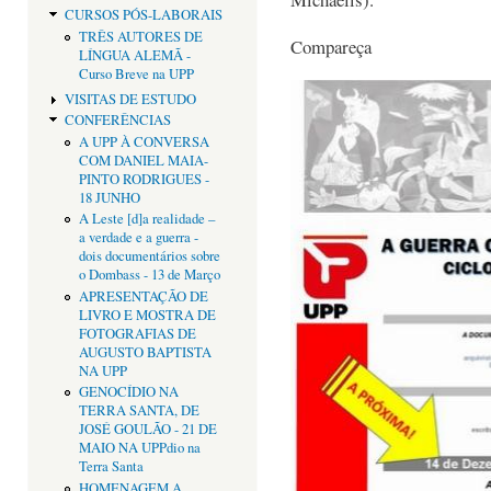
CURSOS PÓS-LABORAIS
TRÊS AUTORES DE
Compareça
LÍNGUA ALEMÃ -
Curso Breve na UPP
VISITAS DE ESTUDO
CONFERÊNCIAS
A UPP À CONVERSA
COM DANIEL MAIA-
PINTO RODRIGUES -
18 JUNHO
A Leste [d]a realidade –
a verdade e a guerra -
dois documentários sobre
o Dombass - 13 de Março
APRESENTAÇÃO DE
LIVRO E MOSTRA DE
FOTOGRAFIAS DE
AUGUSTO BAPTISTA
NA UPP
GENOCÍDIO NA
TERRA SANTA, DE
JOSÉ GOULÃO - 21 DE
MAIO NA UPPdio na
Terra Santa
HOMENAGEM A