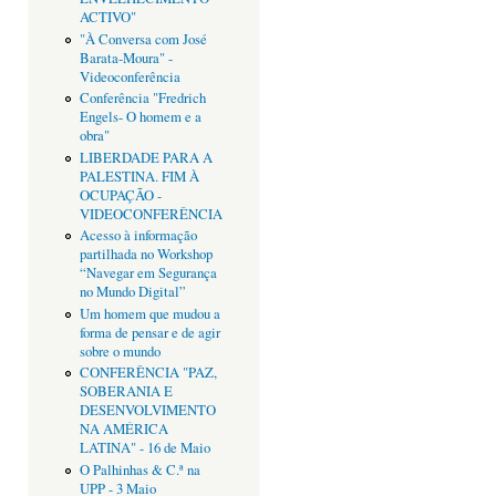
ACTIVO"
"À Conversa com José
Barata-Moura" -
Videoconferência
Conferência "Fredrich
Engels- O homem e a
obra"
LIBERDADE PARA A
PALESTINA. FIM À
OCUPAÇÃO -
VIDEOCONFERÊNCIA
Acesso à informação
partilhada no Workshop
“Navegar em Segurança
no Mundo Digital”
Um homem que mudou a
forma de pensar e de agir
sobre o mundo
CONFERÊNCIA "PAZ,
SOBERANIA E
DESENVOLVIMENTO
NA AMÉRICA
LATINA" - 16 de Maio
O Palhinhas & C.ª na
UPP - 3 Maio