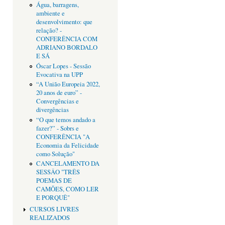
Água, barragens,
ambiente e
desenvolvimento: que
relação? -
CONFERÊNCIA COM
ADRIANO BORDALO
E SÁ
Óscar Lopes - Sessão
Evocativa na UPP
“A União Europeia 2022,
20 anos de euro” -
Convergências e
divergências
“O que temos andado a
fazer?” - Sobrs e
CONFERÊNCIA "A
Economia da Felicidade
como Solução"
CANCELAMENTO DA
SESSÂO "TRÊS
POEMAS DE
CAMÕES, COMO LER
E PORQUÊ"
CURSOS LIVRES
REALIZADOS