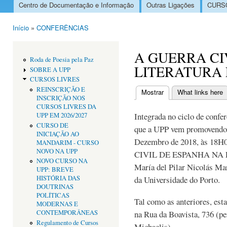
Centro de Documentação e Informação
Outras Ligações
CURSO
Menu principal
Início
»
CONFERÊNCIAS
Está aqui
A GUERRA CI
Roda de Poesia pela Paz
LITERATURA
SOBRE A UPP
CURSOS LIVRES
REINSCRIÇÃO E
Mostrar
(separador ativo)
What links here
INSCRIÇÃO NOS
Separadores primári
CURSOS LIVRES DA
Integrada no ciclo de confe
UPP EM 2026/2027
CURSO DE
que a UPP vem promovendo, r
INICIAÇÃO AO
Dezembro de 2018, às 18H
MANDARIM - CURSO
NOVO NA UPP
CIVIL DE ESPANHA NA
NOVO CURSO NA
María del Pilar Nicolás Mar
UPP: BREVE
HISTÓRIA DAS
da Universidade do Porto.
DOUTRINAS
POLÍTICAS
Tal como as anteriores, esta
MODERNAS E
CONTEMPORÂNEAS
na Rua da Boavista, 736 (pe
Regulamento de Cursos
Michaelis).