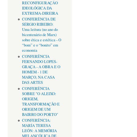
RECONFIGURAÇÂO
IDEOLÓGICA DA
EXTREMA-DIREIRA
CONFERÊNCIA DE
SÉRGIO RIBEIRO:
Uma leitura (no ano do
bicentenário de Marx)
sobre ética e estética - O
“bom” e o “bonito” em
economia
CONFERÊNCIA
FERNANDO LOPES-
GRAÇA - A OBRA E O
HOMEM - 1 DE
MARÇO, NA CASA
DAS ARTES
CONFERÊNCIA
SOBRE "O ALEIXO:
ORIGEM,
TRANSFORMAÇÃO E
ORIGEM DE UM
BAIRRO DO PORTO"
CONFERÊNCIA:
MARÍA TERESA
LEÓN: A MEMÓRIA
MELANCÓLICA DE