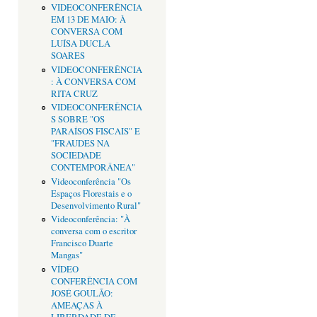
VIDEOCONFERÊNCIA
EM 13 DE MAIO: À
CONVERSA COM
LUÍSA DUCLA
SOARES
VIDEOCONFERÊNCIA
: À CONVERSA COM
RITA CRUZ
VIDEOCONFERÊNCIA
S SOBRE "OS
PARAÍSOS FISCAIS" E
"FRAUDES NA
SOCIEDADE
CONTEMPORÂNEA"
Videoconferência "Os
Espaços Florestais e o
Desenvolvimento Rural"
Videoconferência: "À
conversa com o escritor
Francisco Duarte
Mangas"
VÍDEO
CONFERÊNCIA COM
JOSÉ GOULÃO:
AMEAÇAS À