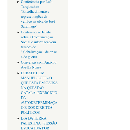
Conferência por Luís
Tarujo sobre
"Envelhecimento e
representações da
velhice na obra de José
Saramago"
Conferência/Debate
sobre a Comunicação
Social e informação em
tempos de
“globalização”, de crise
e de guerra
Conversas com António
Avelãs Nunes
DEBATE COM
MANUEL LOFF - O
QUE ESTÁ EM CAUSA
NA QUESTÃO
CATALÃ: EXERCÍCIO
DA
AUTODETERMINAÇÃ
O E DOS DIREITOS
POLÍTICOS
DIA DA TERRA
PALESTINA - SESSÃO
EVOCATIVA POR