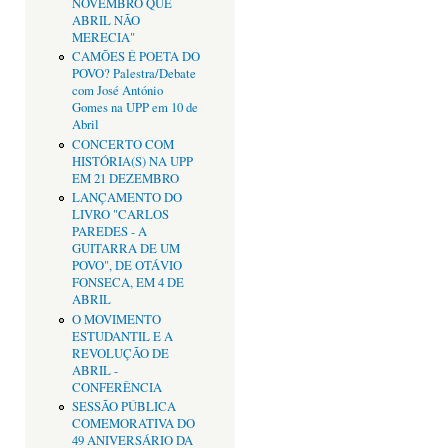
NOVEMBRO QUE
ABRIL NÃO
MERECIA"
CAMÕES É POETA DO
POVO? Palestra/Debate
com José António
Gomes na UPP em 10 de
Abril
CONCERTO COM
HISTÓRIA(S) NA UPP
EM 21 DEZEMBRO
LANÇAMENTO DO
LIVRO "CARLOS
PAREDES - A
GUITARRA DE UM
POVO", DE OTÁVIO
FONSECA, EM 4 DE
ABRIL
O MOVIMENTO
ESTUDANTIL E A
REVOLUÇÃO DE
ABRIL -
CONFERÊNCIA
SESSÃO PÚBLICA
COMEMORATIVA DO
49 ANIVERSÁRIO DA