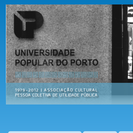
Pas
par
Universidade
Associação
con
Popular do
Cultural
prin
Porto