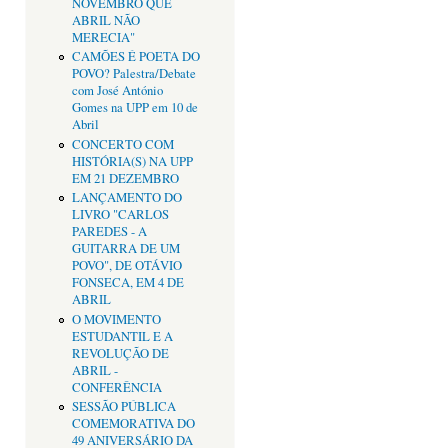
NOVEMBRO QUE
ABRIL NÃO
MERECIA"
CAMÕES É POETA DO
POVO? Palestra/Debate
com José António
Gomes na UPP em 10 de
Abril
CONCERTO COM
HISTÓRIA(S) NA UPP
EM 21 DEZEMBRO
LANÇAMENTO DO
LIVRO "CARLOS
PAREDES - A
GUITARRA DE UM
POVO", DE OTÁVIO
FONSECA, EM 4 DE
ABRIL
O MOVIMENTO
ESTUDANTIL E A
REVOLUÇÃO DE
ABRIL -
CONFERÊNCIA
SESSÃO PÚBLICA
COMEMORATIVA DO
49 ANIVERSÁRIO DA