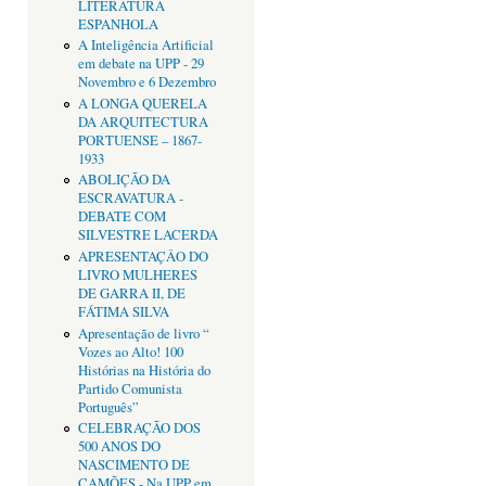
LITERATURA
ESPANHOLA
A Inteligência Artificial
em debate na UPP - 29
Novembro e 6 Dezembro
A LONGA QUERELA
DA ARQUITECTURA
PORTUENSE – 1867-
1933
ABOLIÇÃO DA
ESCRAVATURA -
DEBATE COM
SILVESTRE LACERDA
APRESENTAÇÂO DO
LIVRO MULHERES
DE GARRA II, DE
FÁTIMA SILVA
Apresentação de livro “
Vozes ao Alto! 100
Histórias na História do
Partido Comunista
Português”
CELEBRAÇÃO DOS
500 ANOS DO
NASCIMENTO DE
CAMÕES - Na UPP em