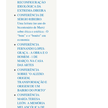
RECONFIGURAÇÂO
IDEOLÓGICA DA
EXTREMA-DIREIRA
CONFERÊNCIA DE
SÉRGIO RIBEIRO:
Uma leitura (no ano do
bicentenário de Marx)
sobre ética e estética - O
“bom” e o “bonito” em
economia
CONFERÊNCIA
FERNANDO LOPES-
GRAÇA - A OBRA E O
HOMEM - 1 DE
MARÇO, NA CASA
DAS ARTES
CONFERÊNCIA
SOBRE "O ALEIXO:
ORIGEM,
TRANSFORMAÇÃO E
ORIGEM DE UM
BAIRRO DO PORTO"
CONFERÊNCIA:
MARÍA TERESA
LEÓN: A MEMÓRIA
MELANCÓLICA DE