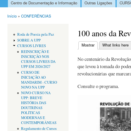
Centro de Documentação e Informação
Outras Ligações
CURSO
Menu principal
Início
»
CONFERÊNCIAS
Está aqui
100 anos da Rev
Roda de Poesia pela Paz
SOBRE A UPP
Mostrar
(separador ativo)
What links here
CURSOS LIVRES
Separadores primári
REINSCRIÇÃO E
INSCRIÇÃO NOS
No centenário da Revolução
CURSOS LIVRES DA
que levou à tomada do pode
UPP EM 2026/2027
CURSO DE
revolucionárias que marcar
INICIAÇÃO AO
MANDARIM - CURSO
Consulte o programa.
NOVO NA UPP
NOVO CURSO NA
UPP: BREVE
HISTÓRIA DAS
DOUTRINAS
POLÍTICAS
MODERNAS E
CONTEMPORÂNEAS
Regulamento de Cursos