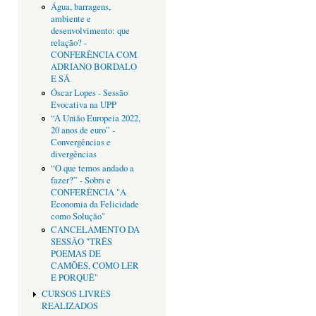
Água, barragens,
ambiente e
desenvolvimento: que
relação? -
CONFERÊNCIA COM
ADRIANO BORDALO
E SÁ
Óscar Lopes - Sessão
Evocativa na UPP
“A União Europeia 2022,
20 anos de euro” -
Convergências e
divergências
“O que temos andado a
fazer?” - Sobrs e
CONFERÊNCIA "A
Economia da Felicidade
como Solução"
CANCELAMENTO DA
SESSÂO "TRÊS
POEMAS DE
CAMÕES, COMO LER
E PORQUÊ"
CURSOS LIVRES
REALIZADOS