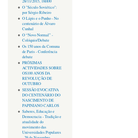
28/11/2015, 18H00
O "Século Soviético":
por Sérgio Ribeiro
O Lápis e o Punho - No
centenário de Álvaro
Cunhal
O “Novo Normal” -
Colóquio/Debate
Os 150 anos da Comuna
de Paris - Conferência
debate
PRÓXIMAS
ACTIVIDADES SOBRE
OS100 ANOS DA
REVOLUÇÃO DE
OUTUBRO
SESSÃO EVOCATIVA
DO CENTENÁRIO DO
NASCIMENTO DE
PAPINIANO CARLOS
Saberes, Educação e
Democracia - Tradição e
atualidade do
movimento das
Universidades Populares
- 29 de Novembro