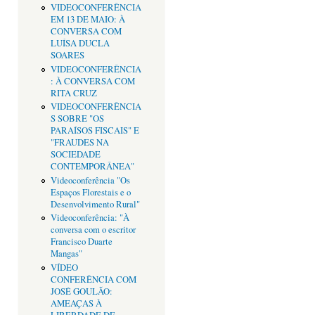
VIDEOCONFERÊNCIA
EM 13 DE MAIO: À
CONVERSA COM
LUÍSA DUCLA
SOARES
VIDEOCONFERÊNCIA
: À CONVERSA COM
RITA CRUZ
VIDEOCONFERÊNCIA
S SOBRE "OS
PARAÍSOS FISCAIS" E
"FRAUDES NA
SOCIEDADE
CONTEMPORÂNEA"
Videoconferência "Os
Espaços Florestais e o
Desenvolvimento Rural"
Videoconferência: "À
conversa com o escritor
Francisco Duarte
Mangas"
VÍDEO
CONFERÊNCIA COM
JOSÉ GOULÃO:
AMEAÇAS À