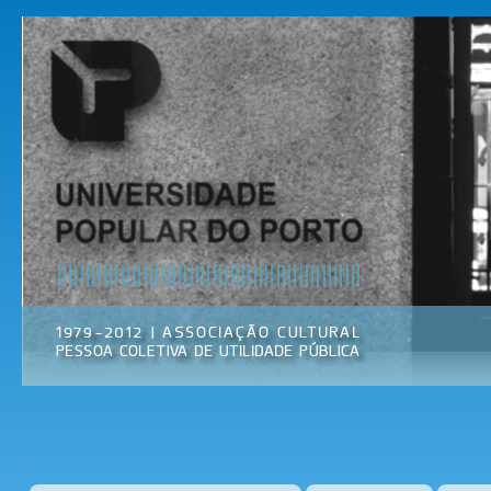
Pas
par
Universidade
Associação
con
Popular do
Cultural
prin
Porto