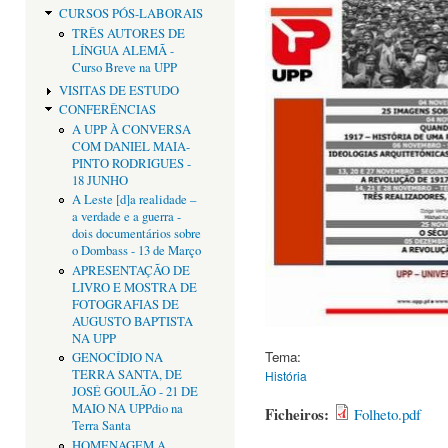
CURSOS PÓS-LABORAIS
TRÊS AUTORES DE
LÍNGUA ALEMÃ -
Curso Breve na UPP
VISITAS DE ESTUDO
CONFERÊNCIAS
A UPP À CONVERSA
COM DANIEL MAIA-
PINTO RODRIGUES -
18 JUNHO
A Leste [d]a realidade –
a verdade e a guerra -
dois documentários sobre
o Dombass - 13 de Março
APRESENTAÇÃO DE
LIVRO E MOSTRA DE
FOTOGRAFIAS DE
AUGUSTO BAPTISTA
NA UPP
Tema:
GENOCÍDIO NA
TERRA SANTA, DE
História
JOSÉ GOULÃO - 21 DE
MAIO NA UPPdio na
Ficheiros:
Folheto.pdf
Terra Santa
HOMENAGEM A