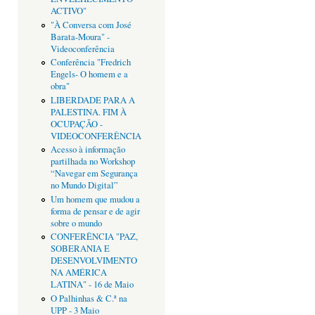
ACTIVO"
"À Conversa com José
Barata-Moura" -
Videoconferência
Conferência "Fredrich
Engels- O homem e a
obra"
LIBERDADE PARA A
PALESTINA. FIM À
OCUPAÇÃO -
VIDEOCONFERÊNCIA
Acesso à informação
partilhada no Workshop
“Navegar em Segurança
no Mundo Digital”
Um homem que mudou a
forma de pensar e de agir
sobre o mundo
CONFERÊNCIA "PAZ,
SOBERANIA E
DESENVOLVIMENTO
NA AMÉRICA
LATINA" - 16 de Maio
O Palhinhas & C.ª na
UPP - 3 Maio