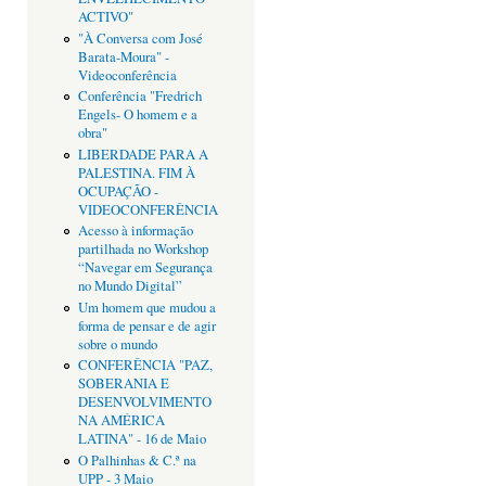
ACTIVO"
"À Conversa com José
Barata-Moura" -
Videoconferência
Conferência "Fredrich
Engels- O homem e a
obra"
LIBERDADE PARA A
PALESTINA. FIM À
OCUPAÇÃO -
VIDEOCONFERÊNCIA
Acesso à informação
partilhada no Workshop
“Navegar em Segurança
no Mundo Digital”
Um homem que mudou a
forma de pensar e de agir
sobre o mundo
CONFERÊNCIA "PAZ,
SOBERANIA E
DESENVOLVIMENTO
NA AMÉRICA
LATINA" - 16 de Maio
O Palhinhas & C.ª na
UPP - 3 Maio