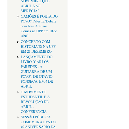
NOVEMBRO QUE
ABRIL NÃO
MERECIA"
CAMÕES É POETA DO
POVO? Palestra/Debate
com José António
Gomes na UPP em 10 de
Abril
CONCERTO COM
HISTÓRIA(S) NA UPP
EM 21 DEZEMBRO
LANÇAMENTO DO
LIVRO "CARLOS
PAREDES - A
GUITARRA DE UM
POVO", DE OTÁVIO
FONSECA, EM 4 DE
ABRIL
O MOVIMENTO
ESTUDANTIL E A
REVOLUÇÃO DE
ABRIL -
CONFERÊNCIA
SESSÃO PÚBLICA
COMEMORATIVA DO
49 ANIVERSÁRIO DA