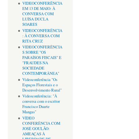
VIDEOCONFERÊNCIA
EM 13 DE MAIO: À
CONVERSA COM
LUÍSA DUCLA
SOARES
VIDEOCONFERÊNCIA
: À CONVERSA COM
RITA CRUZ
VIDEOCONFERÊNCIA
S SOBRE "OS
PARAÍSOS FISCAIS" E
"FRAUDES NA
SOCIEDADE
CONTEMPORÂNEA"
Videoconferência "Os
Espaços Florestais e o
Desenvolvimento Rural"
Videoconferência: "À
conversa com o escritor
Francisco Duarte
Mangas"
VÍDEO
CONFERÊNCIA COM
JOSÉ GOULÃO:
AMEAÇAS À