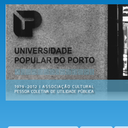
Pas
par
Universidade
Associação
con
Popular do
Cultural
prin
Porto