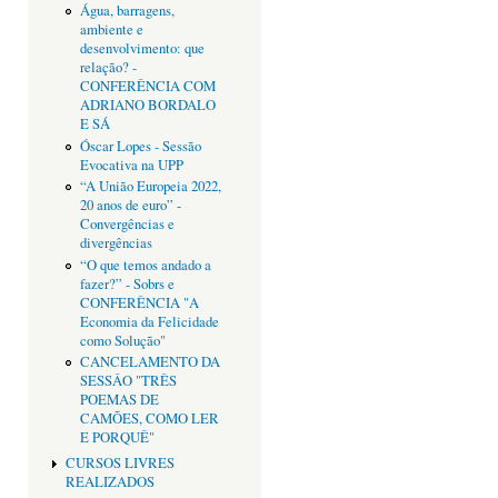
Água, barragens,
ambiente e
desenvolvimento: que
relação? -
CONFERÊNCIA COM
ADRIANO BORDALO
E SÁ
Óscar Lopes - Sessão
Evocativa na UPP
“A União Europeia 2022,
20 anos de euro” -
Convergências e
divergências
“O que temos andado a
fazer?” - Sobrs e
CONFERÊNCIA "A
Economia da Felicidade
como Solução"
CANCELAMENTO DA
SESSÂO "TRÊS
POEMAS DE
CAMÕES, COMO LER
E PORQUÊ"
CURSOS LIVRES
REALIZADOS