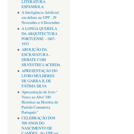
LITERATURA
ESPANHOLA
A Inteligência Artificial
em debate na UPP - 29
Novembro e 6 Dezembro
A LONGA QUERELA
DA ARQUITECTURA
PORTUENSE – 1867-
1933
ABOLIÇÃO DA
ESCRAVATURA -
DEBATE COM
SILVESTRE LACERDA
APRESENTAÇÂO DO
LIVRO MULHERES
DE GARRA II, DE
FÁTIMA SILVA
Apresentação de livro “
Vozes ao Alto! 100
Histórias na História do
Partido Comunista
Português”
CELEBRAÇÃO DOS
500 ANOS DO
NASCIMENTO DE
CAMÕES - Na UPP em