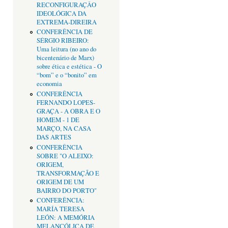
RECONFIGURAÇÂO
IDEOLÓGICA DA
EXTREMA-DIREIRA
CONFERÊNCIA DE
SÉRGIO RIBEIRO:
Uma leitura (no ano do
bicentenário de Marx)
sobre ética e estética - O
“bom” e o “bonito” em
economia
CONFERÊNCIA
FERNANDO LOPES-
GRAÇA - A OBRA E O
HOMEM - 1 DE
MARÇO, NA CASA
DAS ARTES
CONFERÊNCIA
SOBRE "O ALEIXO:
ORIGEM,
TRANSFORMAÇÃO E
ORIGEM DE UM
BAIRRO DO PORTO"
CONFERÊNCIA:
MARÍA TERESA
LEÓN: A MEMÓRIA
MELANCÓLICA DE