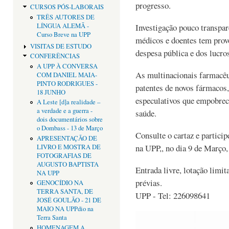
progresso.
CURSOS PÓS-LABORAIS
TRÊS AUTORES DE
LÍNGUA ALEMÃ -
Investigação pouco transpar
Curso Breve na UPP
médicos e doentes tem prov
VISITAS DE ESTUDO
despesa pública e dos lucro
CONFERÊNCIAS
A UPP À CONVERSA
As multinacionais farmacêu
COM DANIEL MAIA-
PINTO RODRIGUES -
patentes de novos fármacos
18 JUNHO
especulativos que empobrec
A Leste [d]a realidade –
a verdade e a guerra -
saúde.
dois documentários sobre
o Dombass - 13 de Março
Consulte o cartaz e partici
APRESENTAÇÃO DE
na UPP,, no dia 9 de Março,
LIVRO E MOSTRA DE
FOTOGRAFIAS DE
AUGUSTO BAPTISTA
Entrada livre, lotação limit
NA UPP
prévias.
GENOCÍDIO NA
TERRA SANTA, DE
UPP - Tel: 226098641
JOSÉ GOULÃO - 21 DE
MAIO NA UPPdio na
Terra Santa
HOMENAGEM A