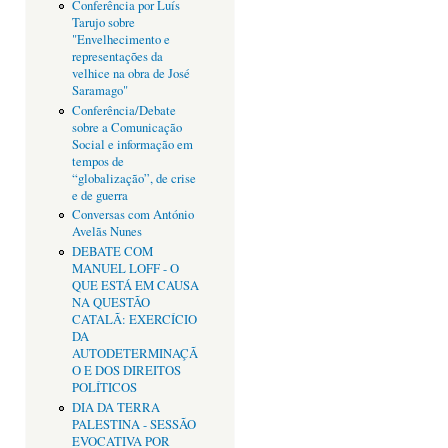
Conferência por Luís
Tarujo sobre
"Envelhecimento e
representações da
velhice na obra de José
Saramago"
Conferência/Debate
sobre a Comunicação
Social e informação em
tempos de
“globalização”, de crise
e de guerra
Conversas com António
Avelãs Nunes
DEBATE COM
MANUEL LOFF - O
QUE ESTÁ EM CAUSA
NA QUESTÃO
CATALÃ: EXERCÍCIO
DA
AUTODETERMINAÇÃ
O E DOS DIREITOS
POLÍTICOS
DIA DA TERRA
PALESTINA - SESSÃO
EVOCATIVA POR