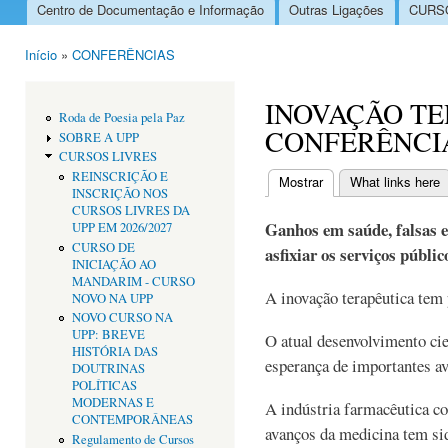
Centro de Documentação e Informação
Outras Ligações
CURSO
Menu principal
Início
»
CONFERÊNCIAS
Está aqui
INOVAÇÃO TE
Roda de Poesia pela Paz
CONFERÊNCI
SOBRE A UPP
CURSOS LIVRES
REINSCRIÇÃO E
Mostrar
(separador ativo)
What links here
INSCRIÇÃO NOS
Separadores primári
CURSOS LIVRES DA
Ganhos em saúde, falsas e
UPP EM 2026/2027
CURSO DE
asfixiar os serviços públi
INICIAÇÃO AO
MANDARIM - CURSO
A inovação terapêutica tem
NOVO NA UPP
NOVO CURSO NA
UPP: BREVE
O atual desenvolvimento cie
HISTÓRIA DAS
esperança de importantes av
DOUTRINAS
POLÍTICAS
MODERNAS E
A indústria farmacêutica 
CONTEMPORÂNEAS
avanços da medicina tem si
Regulamento de Cursos