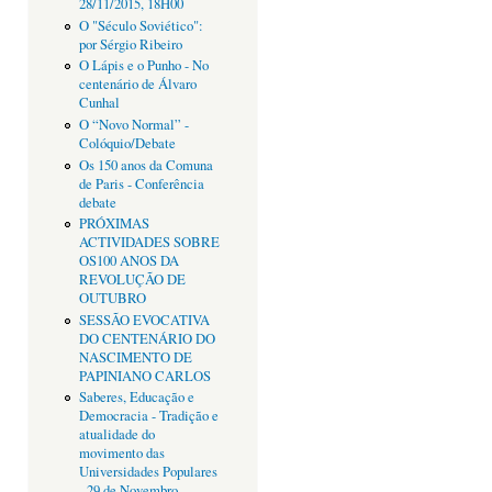
28/11/2015, 18H00
O "Século Soviético":
por Sérgio Ribeiro
O Lápis e o Punho - No
centenário de Álvaro
Cunhal
O “Novo Normal” -
Colóquio/Debate
Os 150 anos da Comuna
de Paris - Conferência
debate
PRÓXIMAS
ACTIVIDADES SOBRE
OS100 ANOS DA
REVOLUÇÃO DE
OUTUBRO
SESSÃO EVOCATIVA
DO CENTENÁRIO DO
NASCIMENTO DE
PAPINIANO CARLOS
Saberes, Educação e
Democracia - Tradição e
atualidade do
movimento das
Universidades Populares
- 29 de Novembro