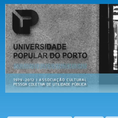
Pas
par
Universidade
Associação
con
Popular do
Cultural
prin
Porto