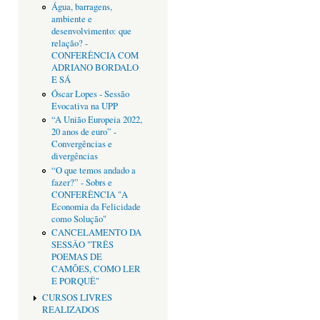
Água, barragens,
ambiente e
desenvolvimento: que
relação? -
CONFERÊNCIA COM
ADRIANO BORDALO
E SÁ
Óscar Lopes - Sessão
Evocativa na UPP
“A União Europeia 2022,
20 anos de euro” -
Convergências e
divergências
“O que temos andado a
fazer?” - Sobrs e
CONFERÊNCIA "A
Economia da Felicidade
como Solução"
CANCELAMENTO DA
SESSÂO "TRÊS
POEMAS DE
CAMÕES, COMO LER
E PORQUÊ"
CURSOS LIVRES
REALIZADOS