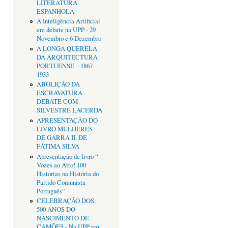
LITERATURA
ESPANHOLA
A Inteligência Artificial
em debate na UPP - 29
Novembro e 6 Dezembro
A LONGA QUERELA
DA ARQUITECTURA
PORTUENSE – 1867-
1933
ABOLIÇÃO DA
ESCRAVATURA -
DEBATE COM
SILVESTRE LACERDA
APRESENTAÇÂO DO
LIVRO MULHERES
DE GARRA II, DE
FÁTIMA SILVA
Apresentação de livro “
Vozes ao Alto! 100
Histórias na História do
Partido Comunista
Português”
CELEBRAÇÃO DOS
500 ANOS DO
NASCIMENTO DE
CAMÕES - Na UPP em