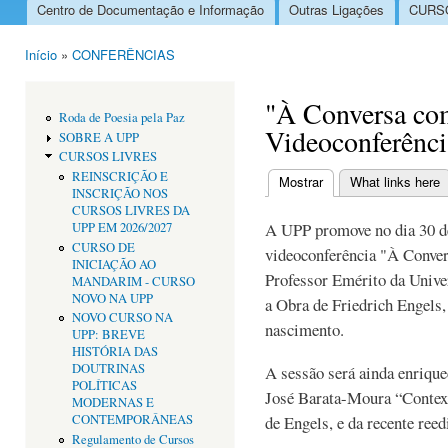
Centro de Documentação e Informação
Outras Ligações
CURSO
Menu principal
Início
»
CONFERÊNCIAS
Está aqui
"À Conversa co
Roda de Poesia pela Paz
Videoconferênci
SOBRE A UPP
CURSOS LIVRES
REINSCRIÇÃO E
Mostrar
(separador ativo)
What links here
INSCRIÇÃO NOS
Separadores primári
CURSOS LIVRES DA
A UPP promove no dia 30 de
UPP EM 2026/2027
CURSO DE
videoconferência "À Conver
INICIAÇÃO AO
Professor Emérito da Unive
MANDARIM - CURSO
NOVO NA UPP
a Obra de Friedrich Engels,
NOVO CURSO NA
nascimento.
UPP: BREVE
HISTÓRIA DAS
DOUTRINAS
A sessão será ainda enriqu
POLÍTICAS
José Barata-Moura “Context
MODERNAS E
CONTEMPORÂNEAS
de Engels, e da recente reed
Regulamento de Cursos