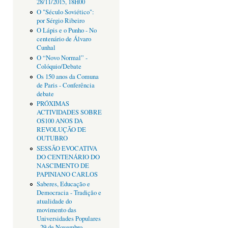
28/11/2015, 18H00
O "Século Soviético":
por Sérgio Ribeiro
O Lápis e o Punho - No
centenário de Álvaro
Cunhal
O “Novo Normal” -
Colóquio/Debate
Os 150 anos da Comuna
de Paris - Conferência
debate
PRÓXIMAS
ACTIVIDADES SOBRE
OS100 ANOS DA
REVOLUÇÃO DE
OUTUBRO
SESSÃO EVOCATIVA
DO CENTENÁRIO DO
NASCIMENTO DE
PAPINIANO CARLOS
Saberes, Educação e
Democracia - Tradição e
atualidade do
movimento das
Universidades Populares
- 29 de Novembro