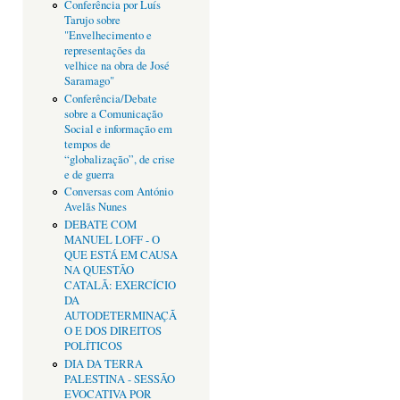
Conferência por Luís
Tarujo sobre
"Envelhecimento e
representações da
velhice na obra de José
Saramago"
Conferência/Debate
sobre a Comunicação
Social e informação em
tempos de
“globalização”, de crise
e de guerra
Conversas com António
Avelãs Nunes
DEBATE COM
MANUEL LOFF - O
QUE ESTÁ EM CAUSA
NA QUESTÃO
CATALÃ: EXERCÍCIO
DA
AUTODETERMINAÇÃ
O E DOS DIREITOS
POLÍTICOS
DIA DA TERRA
PALESTINA - SESSÃO
EVOCATIVA POR