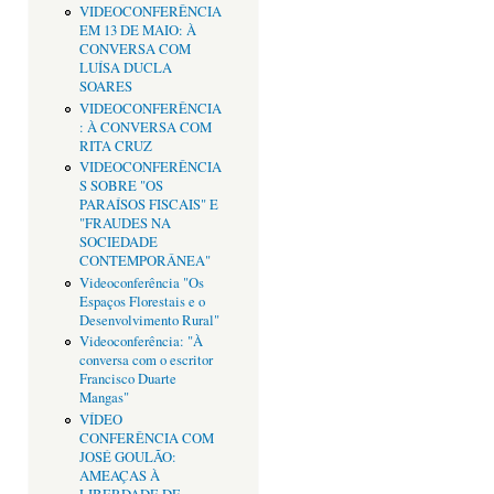
VIDEOCONFERÊNCIA
EM 13 DE MAIO: À
CONVERSA COM
LUÍSA DUCLA
SOARES
VIDEOCONFERÊNCIA
: À CONVERSA COM
RITA CRUZ
VIDEOCONFERÊNCIA
S SOBRE "OS
PARAÍSOS FISCAIS" E
"FRAUDES NA
SOCIEDADE
CONTEMPORÂNEA"
Videoconferência "Os
Espaços Florestais e o
Desenvolvimento Rural"
Videoconferência: "À
conversa com o escritor
Francisco Duarte
Mangas"
VÍDEO
CONFERÊNCIA COM
JOSÉ GOULÃO:
AMEAÇAS À