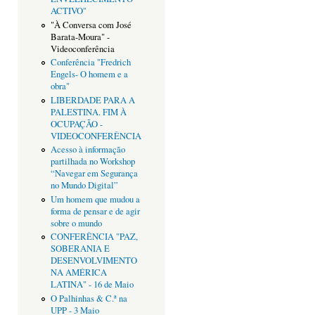
ACTIVO"
"À Conversa com José
Barata-Moura" -
Videoconferência
Conferência "Fredrich
Engels- O homem e a
obra"
LIBERDADE PARA A
PALESTINA. FIM À
OCUPAÇÃO -
VIDEOCONFERÊNCIA
Acesso à informação
partilhada no Workshop
“Navegar em Segurança
no Mundo Digital”
Um homem que mudou a
forma de pensar e de agir
sobre o mundo
CONFERÊNCIA "PAZ,
SOBERANIA E
DESENVOLVIMENTO
NA AMÉRICA
LATINA" - 16 de Maio
O Palhinhas & C.ª na
UPP - 3 Maio