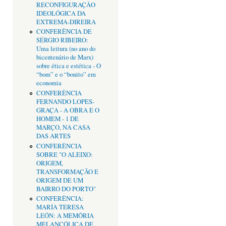
RECONFIGURAÇÂO
IDEOLÓGICA DA
EXTREMA-DIREIRA
CONFERÊNCIA DE
SÉRGIO RIBEIRO:
Uma leitura (no ano do
bicentenário de Marx)
sobre ética e estética - O
“bom” e o “bonito” em
economia
CONFERÊNCIA
FERNANDO LOPES-
GRAÇA - A OBRA E O
HOMEM - 1 DE
MARÇO, NA CASA
DAS ARTES
CONFERÊNCIA
SOBRE "O ALEIXO:
ORIGEM,
TRANSFORMAÇÃO E
ORIGEM DE UM
BAIRRO DO PORTO"
CONFERÊNCIA:
MARÍA TERESA
LEÓN: A MEMÓRIA
MELANCÓLICA DE