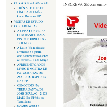
CURSOS PÓS-LABORAIS
INSCREVA-SE com envio d
TRÊS AUTORES DE
LÍNGUA ALEMÃ -
Curso Breve na UPP
VISITAS DE ESTUDO
CONFERÊNCIAS
A UPP À CONVERSA
COM DANIEL MAIA-
PINTO RODRIGUES -
18 JUNHO
A Leste [d]a realidade –
a verdade e a guerra -
dois documentários sobre
o Dombass - 13 de Março
APRESENTAÇÃO DE
LIVRO E MOSTRA DE
FOTOGRAFIAS DE
AUGUSTO BAPTISTA
NA UPP
GENOCÍDIO NA
TERRA SANTA, DE
JOSÉ GOULÃO - 21 DE
MAIO NA UPPdio na
Terra Santa
HOMENAGEM A