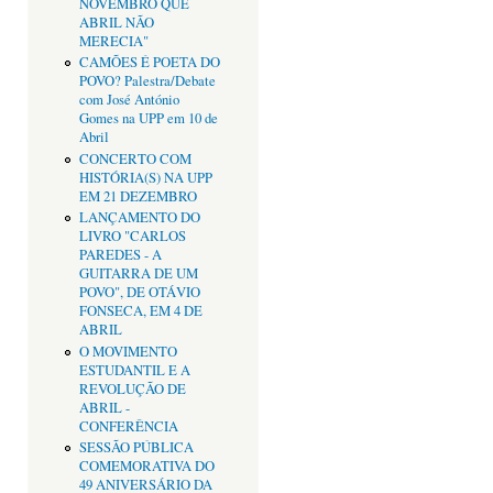
NOVEMBRO QUE
ABRIL NÃO
MERECIA"
CAMÕES É POETA DO
POVO? Palestra/Debate
com José António
Gomes na UPP em 10 de
Abril
CONCERTO COM
HISTÓRIA(S) NA UPP
EM 21 DEZEMBRO
LANÇAMENTO DO
LIVRO "CARLOS
PAREDES - A
GUITARRA DE UM
POVO", DE OTÁVIO
FONSECA, EM 4 DE
ABRIL
O MOVIMENTO
ESTUDANTIL E A
REVOLUÇÃO DE
ABRIL -
CONFERÊNCIA
SESSÃO PÚBLICA
COMEMORATIVA DO
49 ANIVERSÁRIO DA