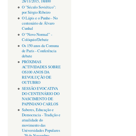
28/11/2015, 18H00
O "Século Soviético":
por Sérgio Ribeiro
O Lápis e o Punho - No
centenário de Álvaro
Cunhal
O “Novo Normal” -
Colóquio/Debate
Os 150 anos da Comuna
de Paris - Conferência
debate
PRÓXIMAS
ACTIVIDADES SOBRE
OS100 ANOS DA
REVOLUÇÃO DE
OUTUBRO
SESSÃO EVOCATIVA
DO CENTENÁRIO DO
NASCIMENTO DE
PAPINIANO CARLOS
Saberes, Educação e
Democracia - Tradição e
atualidade do
movimento das
Universidades Populares
- 29 de Novembro