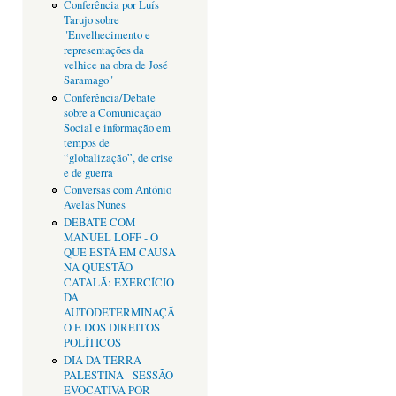
Conferência por Luís
Tarujo sobre
"Envelhecimento e
representações da
velhice na obra de José
Saramago"
Conferência/Debate
sobre a Comunicação
Social e informação em
tempos de
“globalização”, de crise
e de guerra
Conversas com António
Avelãs Nunes
DEBATE COM
MANUEL LOFF - O
QUE ESTÁ EM CAUSA
NA QUESTÃO
CATALÃ: EXERCÍCIO
DA
AUTODETERMINAÇÃ
O E DOS DIREITOS
POLÍTICOS
DIA DA TERRA
PALESTINA - SESSÃO
EVOCATIVA POR