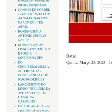
Fotográfico - Palestra de
António Campos Leal
CAMÕES DE CORDEL
- CONFERÊNCIA COM
ARNALDO SARAIVA
NA UPP EM 14 DE
ABRIL
HOMENAGEM A
ANTÓNIO GEDEÃO
NA UPP
HOMENAGEM AO
LIVRO - ESPETÁCULO
E POESIA - 14
Data:
JANEIRO NA UPP
Quinta, Março 23, 2023 - 1
DO
NEOLIBERALISMO À
ALTERNATIVA -
CONFERÊNCIA COM
JOÃO RODRIGUES
LANÇAMENTO DO
LIVRO "PRELÚDIO DA
AVE EM FUGA", DE
CATARINA
CARVALHO
ONU - 80 ANOS: Ainda
é possível salvar a ordem