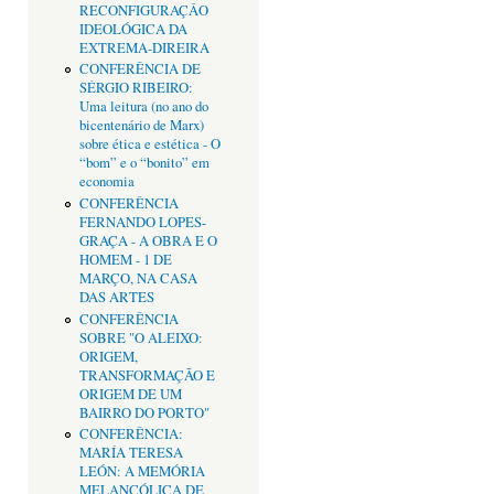
RECONFIGURAÇÂO
IDEOLÓGICA DA
EXTREMA-DIREIRA
CONFERÊNCIA DE
SÉRGIO RIBEIRO:
Uma leitura (no ano do
bicentenário de Marx)
sobre ética e estética - O
“bom” e o “bonito” em
economia
CONFERÊNCIA
FERNANDO LOPES-
GRAÇA - A OBRA E O
HOMEM - 1 DE
MARÇO, NA CASA
DAS ARTES
CONFERÊNCIA
SOBRE "O ALEIXO:
ORIGEM,
TRANSFORMAÇÃO E
ORIGEM DE UM
BAIRRO DO PORTO"
CONFERÊNCIA:
MARÍA TERESA
LEÓN: A MEMÓRIA
MELANCÓLICA DE