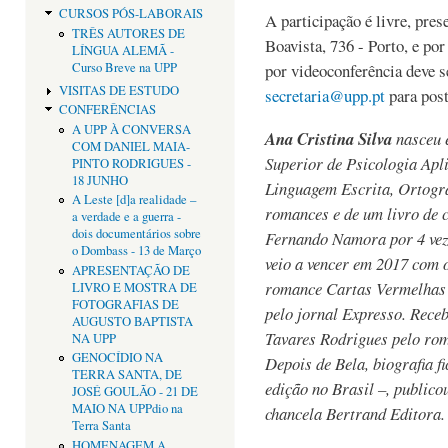
CURSOS PÓS-LABORAIS
A participação é livre, pre
TRÊS AUTORES DE
Boavista, 736 - Porto, e por
LÍNGUA ALEMÃ -
Curso Breve na UPP
por videoconferência deve se
VISITAS DE ESTUDO
secretaria@upp.pt
para post
CONFERÊNCIAS
A UPP À CONVERSA
Ana Cristina Silva
nasceu e
COM DANIEL MAIA-
Superior de Psicologia Apl
PINTO RODRIGUES -
18 JUNHO
Linguagem Escrita, Ortogra
A Leste [d]a realidade –
romances e de um livro de c
a verdade e a guerra -
dois documentários sobre
Fernando Namora por 4 veze
o Dombass - 13 de Março
veio a vencer em 2017 com 
APRESENTAÇÃO DE
romance Cartas Vermelhas (
LIVRO E MOSTRA DE
FOTOGRAFIAS DE
pelo jornal Expresso. Rec
AUGUSTO BAPTISTA
Tavares Rodrigues pelo ro
NA UPP
GENOCÍDIO NA
Depois de Bela, biografia 
TERRA SANTA, DE
edição no Brasil –, public
JOSÉ GOULÃO - 21 DE
MAIO NA UPPdio na
chancela Bertrand Editora.
Terra Santa
HOMENAGEM A