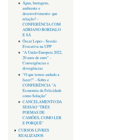
Água, barragens,
ambiente e
desenvolvimento: que
relação? -
CONFERÊNCIA COM
ADRIANO BORDALO
E SÁ
Óscar Lopes - Sessão
Evocativa na UPP
“A União Europeia 2022,
20 anos de euro” -
Convergências e
divergências
“O que temos andado a
fazer?” - Sobrs e
CONFERÊNCIA "A
Economia da Felicidade
como Solução"
CANCELAMENTO DA
SESSÂO "TRÊS
POEMAS DE
CAMÕES, COMO LER
E PORQUÊ"
CURSOS LIVRES
REALIZADOS