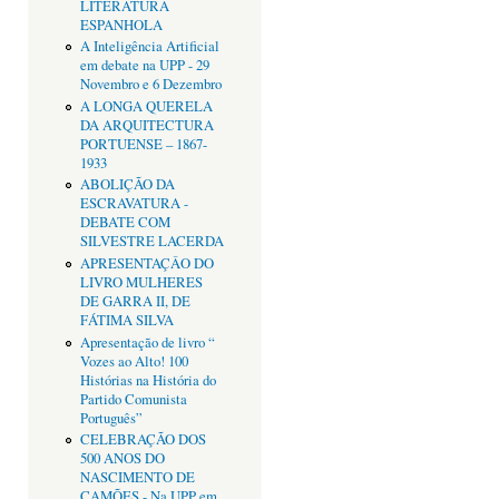
LITERATURA
ESPANHOLA
A Inteligência Artificial
em debate na UPP - 29
Novembro e 6 Dezembro
A LONGA QUERELA
DA ARQUITECTURA
PORTUENSE – 1867-
1933
ABOLIÇÃO DA
ESCRAVATURA -
DEBATE COM
SILVESTRE LACERDA
APRESENTAÇÂO DO
LIVRO MULHERES
DE GARRA II, DE
FÁTIMA SILVA
Apresentação de livro “
Vozes ao Alto! 100
Histórias na História do
Partido Comunista
Português”
CELEBRAÇÃO DOS
500 ANOS DO
NASCIMENTO DE
CAMÕES - Na UPP em