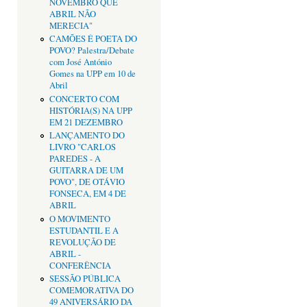
NOVEMBRO QUE
ABRIL NÃO
MERECIA"
CAMÕES É POETA DO
POVO? Palestra/Debate
com José António
Gomes na UPP em 10 de
Abril
CONCERTO COM
HISTÓRIA(S) NA UPP
EM 21 DEZEMBRO
LANÇAMENTO DO
LIVRO "CARLOS
PAREDES - A
GUITARRA DE UM
POVO", DE OTÁVIO
FONSECA, EM 4 DE
ABRIL
O MOVIMENTO
ESTUDANTIL E A
REVOLUÇÃO DE
ABRIL -
CONFERÊNCIA
SESSÃO PÚBLICA
COMEMORATIVA DO
49 ANIVERSÁRIO DA