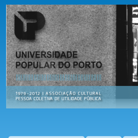
Pas
par
Universidade
Associação
con
Popular do
Cultural
prin
Porto