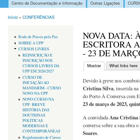
Centro de Documentação e Informação
Outras Ligações
CURSO
Menu principal
Início
»
CONFERÊNCIAS
Está aqui
NOVA DATA: 
Roda de Poesia pela Paz
ESCRITORA A
SOBRE A UPP
CURSOS LIVRES
- 23 DE MARÇ
REINSCRIÇÃO E
INSCRIÇÃO NOS
Mostrar
(separador ativo)
What links here
CURSOS LIVRES DA
Separadores primári
UPP EM 2026/2027
CURSO DE
Devido à greve nos comboio
INICIAÇÃO AO
Cristina Silva
, inserida na
MANDARIM - CURSO
NOVO NA UPP
do Porto À Conversa com Esc
NOVO CURSO NA
23 de março de 2023, quint
UPP: BREVE
HISTÓRIA DAS
DOUTRINAS
Ana Cristina 
A convidada
POLÍTICAS
conversa sobre a sua obra o 
MODERNAS E
CONTEMPORÂNEAS
Soares
.
Regulamento de Cursos