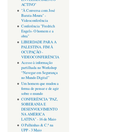
ACTIVO"
"À Conversa com José
Barata-Moura" -
Videoconferência
Conferência "Fredrich
Engels- O homem e a
obra"
LIBERDADE PARA A
PALESTINA. FIM À
OCUPAÇÃO -
VIDEOCONFERÊNCIA
Acesso à informação
partilhada no Workshop
“Navegar em Segurança
no Mundo Digital”
Um homem que mudou a
forma de pensar e de agir
sobre o mundo
CONFERÊNCIA "PAZ,
SOBERANIA E
DESENVOLVIMENTO
NA AMÉRICA
LATINA" - 16 de Maio
O Palhinhas & C.ª na
UPP - 3 Maio