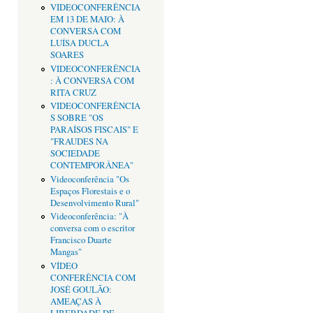
VIDEOCONFERÊNCIA
EM 13 DE MAIO: À
CONVERSA COM
LUÍSA DUCLA
SOARES
VIDEOCONFERÊNCIA
: À CONVERSA COM
RITA CRUZ
VIDEOCONFERÊNCIA
S SOBRE "OS
PARAÍSOS FISCAIS" E
"FRAUDES NA
SOCIEDADE
CONTEMPORÂNEA"
Videoconferência "Os
Espaços Florestais e o
Desenvolvimento Rural"
Videoconferência: "À
conversa com o escritor
Francisco Duarte
Mangas"
VÍDEO
CONFERÊNCIA COM
JOSÉ GOULÃO:
AMEAÇAS À