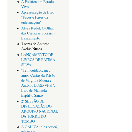
A Politica em Estado
Vivo
Apresentação de livro
"Faces e Fases da
enfermagem"
Alves Redol, O Olhar
das Ciências Sociais -
Lançamento
3 obras de António
Avelãs Nunes
LANÇAMENTO DE
LIVROS DE FÁTIMA
SILVA
"Tem cuidado, meu
amor. Cartas da Prisão
de Virgínia Moura e
António Lobão Vital",
livro de Manuela
Espírito Santo
2ª SESSÃO DE
DIVULGAÇÃO DO
ARQUIVO NACIONAL
DA TORRE DO
TOMBO
A GALIZA: eles por cá,
nós por lá