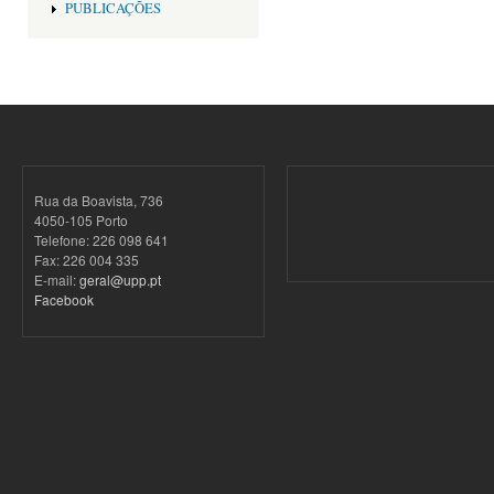
PUBLICAÇÕES
Rua da Boavista, 736
4050-105 Porto
Telefone: 226 098 641
Fax: 226 004 335
E-mail:
geral@upp.pt
Facebook