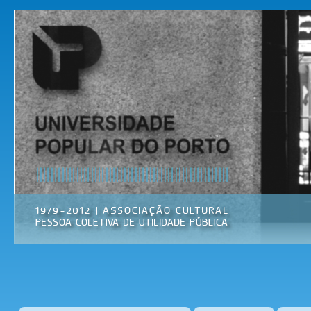
Pas
par
Universidade
Associação
con
Popular do
Cultural
prin
Porto