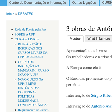
Centro de Documentação e Informação
Outras Ligações
CURSO
Menu principal
Início
»
DEBATES
Está aqui
3 obras de Antó
Roda de Poesia pela Paz
SOBRE A UPP
Mostrar
(separador ativo)
What links here
CURSOS LIVRES
Separadores primári
REINSCRIÇÃO E
INSCRIÇÃO NOS
Apresentação dos livros:
CURSOS LIVRES DA
Os trabalhadores e a crise 
UPP EM 2026/2027
CURSO DE
INICIAÇÃO AO
A Europa como ela é
MANDARIM - CURSO
NOVO NA UPP
O Euro:das promessas do pa
NOVO CURSO NA
UPP: BREVE
perpétua
HISTÓRIA DAS
DOUTRINAS
Intervenção de
Sérgio Ribei
POLÍTICAS
MODERNAS E
CONTEMPORÂNEAS
Intervenção de
António Ave
Regulamento de Cursos