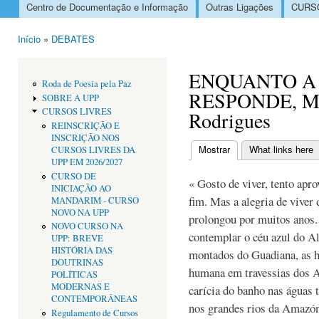
Centro de Documentação e Informação
Outras Ligações
CURSO
Menu principal
Início
»
DEBATES
Está aqui
ENQUANTO A
Roda de Poesia pela Paz
RESPONDE, Mi
SOBRE A UPP
CURSOS LIVRES
Rodrigues
REINSCRIÇÃO E
INSCRIÇÃO NOS
Mostrar
(separador ativo)
What links here
CURSOS LIVRES DA
Separadores primári
UPP EM 2026/2027
CURSO DE
« Gosto de viver, tento apr
INICIAÇÃO AO
fim. Mas a alegria de viver 
MANDARIM - CURSO
NOVO NA UPP
prolongou por muitos anos.
NOVO CURSO NA
contemplar o céu azul do Al
UPP: BREVE
HISTÓRIA DAS
montados do Guadiana, as h
DOUTRINAS
humana em travessias dos An
POLÍTICAS
MODERNAS E
carícia do banho nas águas t
CONTEMPORÂNEAS
nos grandes rios da Amazóni
Regulamento de Cursos