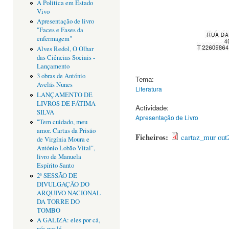
A Politica em Estado
Vivo
Apresentação de livro
"Faces e Fases da
enfermagem"
Alves Redol, O Olhar
das Ciências Sociais -
Lançamento
3 obras de António
Tema:
Avelãs Nunes
Literatura
LANÇAMENTO DE
LIVROS DE FÁTIMA
Actividade:
SILVA
Apresentação de Livro
"Tem cuidado, meu
amor. Cartas da Prisão
Ficheiros:
cartaz_mur out
de Virgínia Moura e
António Lobão Vital",
livro de Manuela
Espírito Santo
2ª SESSÃO DE
DIVULGAÇÃO DO
ARQUIVO NACIONAL
DA TORRE DO
TOMBO
A GALIZA: eles por cá,
nós por lá