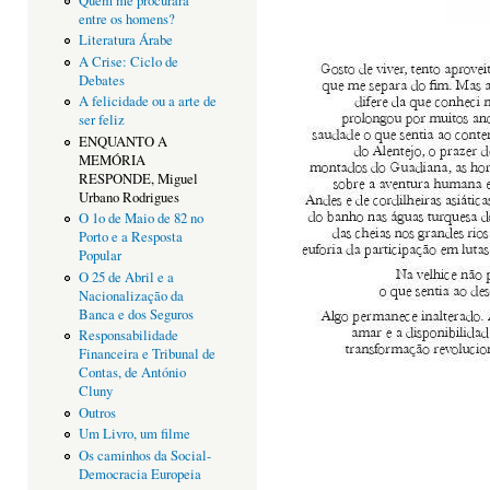
Quem me procurará
entre os homens?
Literatura Árabe
A Crise: Ciclo de
Debates
A felicidade ou a arte de
ser feliz
ENQUANTO A
MEMÓRIA
RESPONDE, Miguel
Urbano Rodrigues
O 1o de Maio de 82 no
Porto e a Resposta
Popular
O 25 de Abril e a
Nacionalização da
Banca e dos Seguros
Responsabilidade
Financeira e Tribunal de
Contas, de António
Cluny
Outros
Um Livro, um filme
Os caminhos da Social-
Democracia Europeia