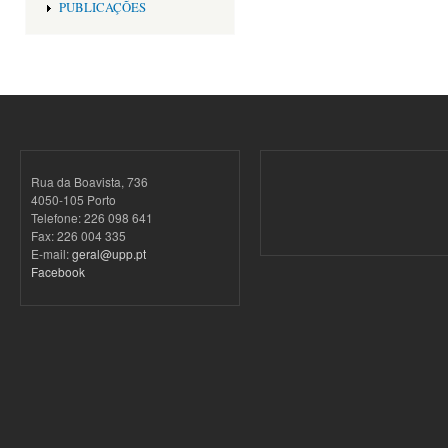
PUBLICAÇÕES
Rua da Boavista, 736
4050-105 Porto
Telefone: 226 098 641
Fax: 226 004 335
E-mail:
geral@upp.pt
Facebook