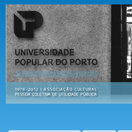
Pas
par
Universidade
Associação
con
Popular do
Cultural
prin
Porto