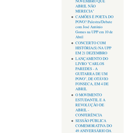
NOVEMBRO QUE
ABRIL NÃO
MERECIA"
CAMÕES É POETA DO
POVO? Palestra/Debate
com José António
Gomes na UPP em 10 de
Abril
CONCERTO COM
HISTÓRIA(S) NA UPP
EM 21 DEZEMBRO
LANÇAMENTO DO
LIVRO "CARLOS
PAREDES - A
GUITARRA DE UM
POVO", DE OTÁVIO
FONSECA, EM 4 DE
ABRIL
O MOVIMENTO
ESTUDANTIL E A
REVOLUÇÃO DE
ABRIL -
CONFERÊNCIA
SESSÃO PÚBLICA
COMEMORATIVA DO
49 ANIVERSÁRIO DA