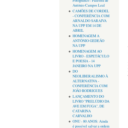
Fotográfico - Palestra de
António Campos Leal
CAMÕES DE CORDEL
- CONFERÊNCIA COM
ARNALDO SARAIVA
NA UPP EM 14 DE
ABRIL
HOMENAGEM A
ANTÓNIO GEDEÃO
NA UPP
HOMENAGEM AO
LIVRO - ESPETÁCULO
E POESIA - 14
JANEIRO NA UPP
DO
NEOLIBERALISMO À
ALTERNATIVA -
CONFERÊNCIA COM
JOÃO RODRIGUES
LANÇAMENTO DO
LIVRO "PRELÚDIO DA
AVE EM FUGA", DE
CATARINA
CARVALHO
ONU - 80 ANOS: Ainda
é possível salvar a ordem