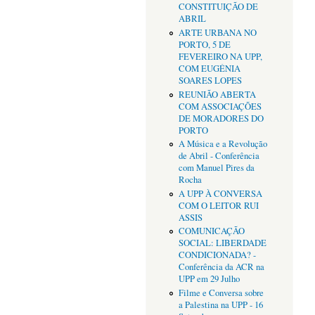
CONSTITUIÇÃO DE
ABRIL
ARTE URBANA NO
PORTO, 5 DE
FEVEREIRO NA UPP,
COM EUGÉNIA
SOARES LOPES
REUNIÃO ABERTA
COM ASSOCIAÇÕES
DE MORADORES DO
PORTO
A Música e a Revolução
de Abril - Conferência
com Manuel Pires da
Rocha
A UPP À CONVERSA
COM O LEITOR RUI
ASSIS
COMUNICAÇÃO
SOCIAL: LIBERDADE
CONDICIONADA? -
Conferência da ACR na
UPP em 29 Julho
Filme e Conversa sobre
a Palestina na UPP - 16