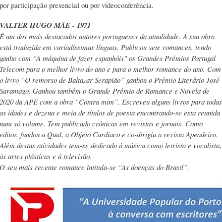
por participação presencial ou por videoconferência.
VALTER HUGO MÃE - 1971
É um dos mais destacados autores portugueses da atualidade. A sua obra
está traduzida em variadíssimas línguas. Publicou sete romances, tendo
ganho com “A máquina de fazer espanhóis" os Grandes Prémios Portugal
Telecom para o melhor livro do ano e para o melhor romance do ano. Com
o livro “O remorso de Baltazar Serapião” ganhou o Prémio Literário José
Saramago. Ganhou também o Grande Prémio de Romance e Novela de
2020 da APE com a obra “Contra mim”. Escreveu alguns livros para todas
as idades e dezena e meia de títulos de poesia encontrando-se esta reunida
num só volume. Tem publicado crónicas em revistas e jornais. Como
editor, fundou a Qual, a Objeto Cardiaco e co-dirigiu a revista Apeadeiro.
Além destas atividades tem-se dedicado à música como letrista e vocalista,
às artes plásticas e à televisão.
O seu mais recente romance intitula-se “As doenças do Brasil”.