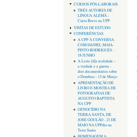
CURSOS PÓS-LABORAIS
TRÊS AUTORES DE
LÍNGUA ALEMÃ -
Curso Breve na UPP
VISITAS DE ESTUDO
CONFERÊNCIAS
A UPP À CONVERSA
COM DANIEL MAIA-
PINTO RODRIGUES -
18 JUNHO
A Leste [d]a realidade –
a verdade e a guerra -
dois documentários sobre
o Dombass - 13 de Março
APRESENTAÇÃO DE
LIVRO E MOSTRA DE
FOTOGRAFIAS DE
AUGUSTO BAPTISTA
NA UPP
GENOCÍDIO NA
TERRA SANTA, DE
JOSÉ GOULÃO - 21 DE
MAIO NA UPPdio na
Terra Santa
HOMENAGEM A