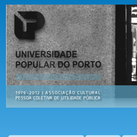
Pas
par
Universidade
Associação
con
Popular do
Cultural
prin
Porto