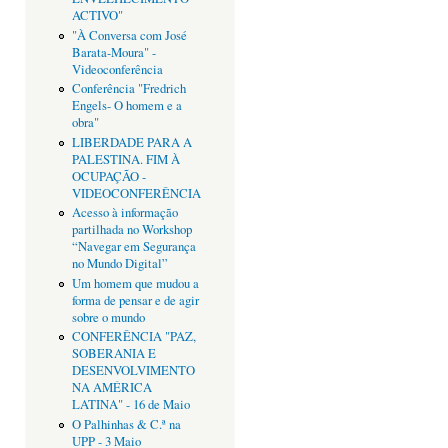
ACTIVO"
"À Conversa com José
Barata-Moura" -
Videoconferência
Conferência "Fredrich
Engels- O homem e a
obra"
LIBERDADE PARA A
PALESTINA. FIM À
OCUPAÇÃO -
VIDEOCONFERÊNCIA
Acesso à informação
partilhada no Workshop
“Navegar em Segurança
no Mundo Digital”
Um homem que mudou a
forma de pensar e de agir
sobre o mundo
CONFERÊNCIA "PAZ,
SOBERANIA E
DESENVOLVIMENTO
NA AMÉRICA
LATINA" - 16 de Maio
O Palhinhas & C.ª na
UPP - 3 Maio