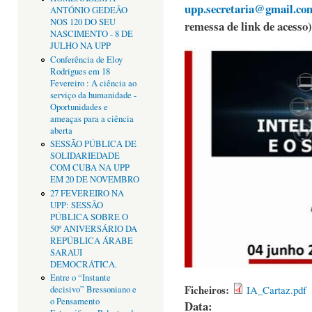
upp.secretaria@gmail.co
ANTÓNIO GEDEÃO
NOS 120 DO SEU
remessa de link de acesso)
NASCIMENTO - 8 DE
JULHO NA UPP
Conferência de Eloy
Rodrigues em 18
Fevereiro : A ciência ao
serviço da humanidade -
Oportunidades e
ameaças para a ciência
aberta
SESSÃO PÚBLICA DE
SOLIDARIEDADE
COM CUBA NA UPP
EM 20 DE NOVEMBRO
27 FEVEREIRO NA
UPP: SESSÃO
PÚBLICA SOBRE O
50º ANIVERSÁRIO DA
REPÚBLICA ÁRABE
SARAUI
DEMOCRÁTICA.
Entre o “Instante
Ficheiros:
IA_Cartaz.pdf
decisivo” Bressoniano e
o Pensamento
Data: