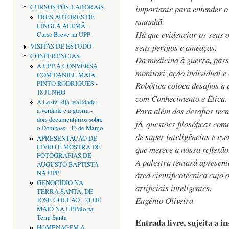
CURSOS PÓS-LABORAIS
importante para entender o
TRÊS AUTORES DE
amanhã.
LÍNGUA ALEMÃ -
Há que evidenciar os seus o
Curso Breve na UPP
seus perigos e ameaças.
VISITAS DE ESTUDO
CONFERÊNCIAS
Da medicina à guerra, pass
A UPP À CONVERSA
monitorização individual e 
COM DANIEL MAIA-
PINTO RODRIGUES -
Robótica coloca desafios a 
18 JUNHO
com Conhecimento e Ética.
A Leste [d]a realidade –
Para além dos desafios tec
a verdade e a guerra -
dois documentários sobre
já, questões filosóficas co
o Dombass - 13 de Março
de super inteligências e eve
APRESENTAÇÃO DE
LIVRO E MOSTRA DE
que merece a nossa reflexão
FOTOGRAFIAS DE
A palestra tentará apresen
AUGUSTO BAPTISTA
NA UPP
área cientificotécnica cujo 
GENOCÍDIO NA
artificiais inteligentes.
TERRA SANTA, DE
Eugénio Oliveira
JOSÉ GOULÃO - 21 DE
MAIO NA UPPdio na
Terra Santa
Entrada livre, sujeita a i
HOMENAGEM A