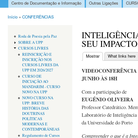
Centro de Documentação e Informação
Outras Ligações
CURSO
Menu principal
Início
»
CONFERÊNCIAS
Está aqui
INTELIGÊNCIA
Roda de Poesia pela Paz
SEU IMPACTO
SOBRE A UPP
CURSOS LIVRES
REINSCRIÇÃO E
Mostrar
(separador ativo)
What links here
INSCRIÇÃO NOS
Separadores primári
CURSOS LIVRES DA
VIDEOCONFERÊNCIA S
UPP EM 2026/2027
CURSO DE
JUNHO ÀS 18H
INICIAÇÃO AO
MANDARIM - CURSO
Com a participação de
NOVO NA UPP
NOVO CURSO NA
EUGÉNIO OLIVEIRA
UPP: BREVE
Professor Catedrático. Me
HISTÓRIA DAS
DOUTRINAS
Laboratório de Inteligência
POLÍTICAS
da Universidade do Porto
MODERNAS E
CONTEMPORÂNEAS
Compreender o que é a Intel
Regulamento de Cursos