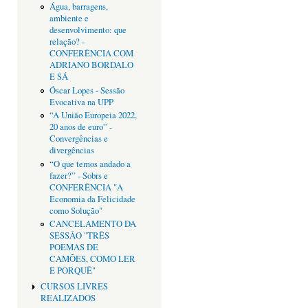
Água, barragens,
ambiente e
desenvolvimento: que
relação? -
CONFERÊNCIA COM
ADRIANO BORDALO
E SÁ
Óscar Lopes - Sessão
Evocativa na UPP
“A União Europeia 2022,
20 anos de euro” -
Convergências e
divergências
“O que temos andado a
fazer?” - Sobrs e
CONFERÊNCIA "A
Economia da Felicidade
como Solução"
CANCELAMENTO DA
SESSÂO "TRÊS
POEMAS DE
CAMÕES, COMO LER
E PORQUÊ"
CURSOS LIVRES
REALIZADOS