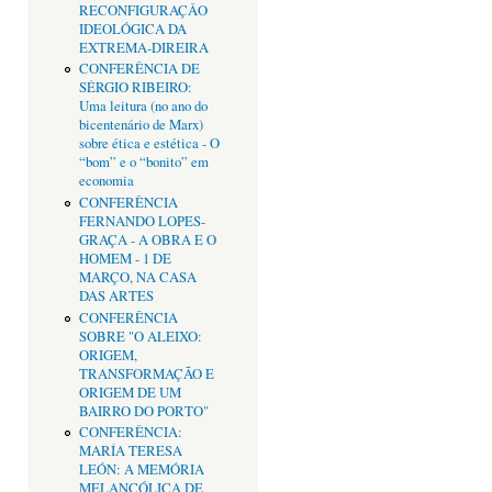
RECONFIGURAÇÂO
IDEOLÓGICA DA
EXTREMA-DIREIRA
CONFERÊNCIA DE
SÉRGIO RIBEIRO:
Uma leitura (no ano do
bicentenário de Marx)
sobre ética e estética - O
“bom” e o “bonito” em
economia
CONFERÊNCIA
FERNANDO LOPES-
GRAÇA - A OBRA E O
HOMEM - 1 DE
MARÇO, NA CASA
DAS ARTES
CONFERÊNCIA
SOBRE "O ALEIXO:
ORIGEM,
TRANSFORMAÇÃO E
ORIGEM DE UM
BAIRRO DO PORTO"
CONFERÊNCIA:
MARÍA TERESA
LEÓN: A MEMÓRIA
MELANCÓLICA DE