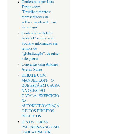
Conferência por Luís
Tarujo sobre
"Envelhecimento e
representações da
velhice na obra de José
Saramago"
Conferência/Debate
sobre a Comunicação
Social e informação em
tempos de
“globalização”, de crise
e de guerra
Conversas com António
Avelãs Nunes
DEBATE COM
MANUEL LOFF - O
QUE ESTÁ EM CAUSA
NA QUESTÃO
CATALÃ: EXERCÍCIO
DA
AUTODETERMINAÇÃ
O E DOS DIREITOS
POLÍTICOS
DIA DA TERRA
PALESTINA - SESSÃO
EVOCATIVA POR