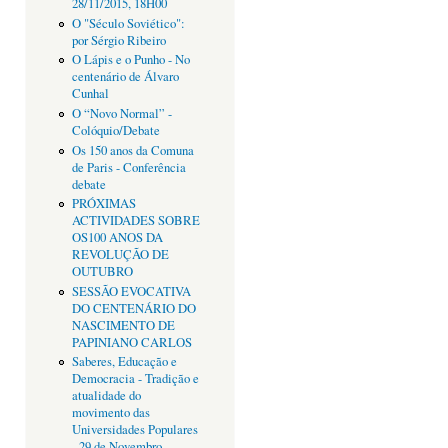
28/11/2015, 18H00
O "Século Soviético":
por Sérgio Ribeiro
O Lápis e o Punho - No
centenário de Álvaro
Cunhal
O “Novo Normal” -
Colóquio/Debate
Os 150 anos da Comuna
de Paris - Conferência
debate
PRÓXIMAS
ACTIVIDADES SOBRE
OS100 ANOS DA
REVOLUÇÃO DE
OUTUBRO
SESSÃO EVOCATIVA
DO CENTENÁRIO DO
NASCIMENTO DE
PAPINIANO CARLOS
Saberes, Educação e
Democracia - Tradição e
atualidade do
movimento das
Universidades Populares
- 29 de Novembro