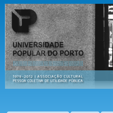
Pas
par
Universidade
Associação
con
Popular do
Cultural
prin
Porto