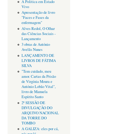
A Politica em Estado
Vivo
Apresentação de livro
"Faces e Fases da
enfermagem"
Alves Redol, O Olhar
das Ciências Sociais -
Lançamento
3 obras de António
Avelãs Nunes
LANÇAMENTO DE
LIVROS DE FÁTIMA
SILVA
"Tem cuidado, meu
amor. Cartas da Prisão
de Virgínia Moura e
António Lobão Vital",
livro de Manuela
Espírito Santo
2ª SESSÃO DE
DIVULGAÇÃO DO
ARQUIVO NACIONAL
DA TORRE DO
TOMBO
A GALIZA: eles por cá,
nós por lá