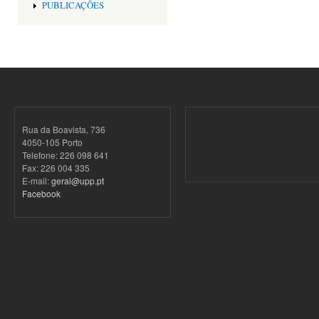
PUBLICAÇÕES
Rua da Boavista, 736
4050-105 Porto
Telefone: 226 098 641
Fax: 226 004 335
E-mail:
geral@upp.pt
Facebook