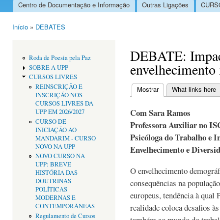
Centro de Documentação e Informação
Outras Ligações
CURSO
Menu principal
Início
»
DEBATES
Está aqui
DEBATE: Impact
Roda de Poesia pela Paz
envelhecimento 
SOBRE A UPP
CURSOS LIVRES
REINSCRIÇÃO E
Mostrar
(separador ativo)
What links here
INSCRIÇÃO NOS
Separadores primári
CURSOS LIVRES DA
Com Sara Ramos
UPP EM 2026/2027
CURSO DE
Professora Auxiliar no IS
INICIAÇÃO AO
Psicóloga do Trabalho e I
MANDARIM - CURSO
NOVO NA UPP
Envelhecimento e Diversi
NOVO CURSO NA
UPP: BREVE
O envelhecimento demográfi
HISTÓRIA DAS
DOUTRINAS
consequências na população 
POLÍTICAS
europeus, tendência à qual P
MODERNAS E
CONTEMPORÂNEAS
realidade coloca desafios às
Regulamento de Cursos
também ao mundo do trabalh