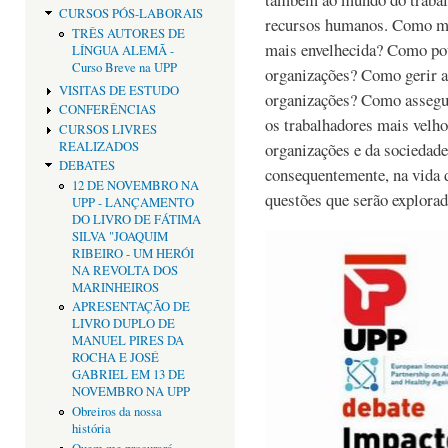
CURSOS PÓS-LABORAIS
recursos humanos. Como man
TRÊS AUTORES DE
mais envelhecida? Como pote
LÍNGUA ALEMÃ -
Curso Breve na UPP
organizações? Como gerir a
VISITAS DE ESTUDO
organizações? Como assegur
CONFERÊNCIAS
os trabalhadores mais velho
CURSOS LIVRES
REALIZADOS
organizações e da sociedade
DEBATES
consequentemente, na vida 
12 DE NOVEMBRO NA
questões que serão explorad
UPP - LANÇAMENTO
DO LIVRO DE FÁTIMA
SILVA "JOAQUIM
RIBEIRO - UM HERÓI
NA REVOLTA DOS
MARINHEIROS
APRESENTAÇÃO DE
LIVRO DUPLO DE
MANUEL PIRES DA
ROCHA E JOSÉ
GABRIEL EM 13 DE
NOVEMBRO NA UPP
Obreiros da nossa
história