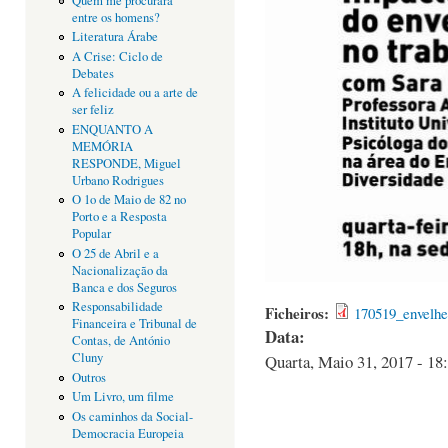
Quem me procurará
entre os homens?
Literatura Árabe
A Crise: Ciclo de
Debates
A felicidade ou a arte de
ser feliz
ENQUANTO A
MEMÓRIA
RESPONDE, Miguel
Urbano Rodrigues
O 1o de Maio de 82 no
Porto e a Resposta
Popular
O 25 de Abril e a
Nacionalização da
Banca e dos Seguros
Responsabilidade
Ficheiros:
170519_envelhe
Financeira e Tribunal de
Data:
Contas, de António
Cluny
Quarta, Maio 31, 2017 - 18
Outros
Um Livro, um filme
Os caminhos da Social-
Democracia Europeia