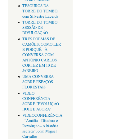
TESOUROS DA
TORRE DO TOMBO,
com Silvestre Lacerda
TORRE DO TOMBO -
SESSÃO DE
DIVULGAÇÃO
TRÊS POEMAS DE
CAMÕES, COMO LER
E PORQUÊ - À
CONVERSA COM
ANTÓNIO CARLOS
CORTEZ EM 10 DE
JANEIRO
UMA CONVERSA
SOBRE ESPAÇOS
FLORESTAIS
VIDEO
CONFERÊNCIA
SOBRE "EVOLUÇÃO
HOJE E AGORA"
VIDEOCONFERÊNCIA
- “Amália - Ditadura e
Revolução - A história
secreta”, com Miguel
Carvalho