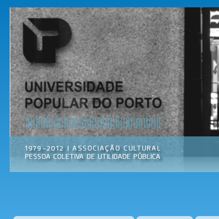
Pas
par
Universidade
Associação
con
Popular do
Cultural
prin
Porto