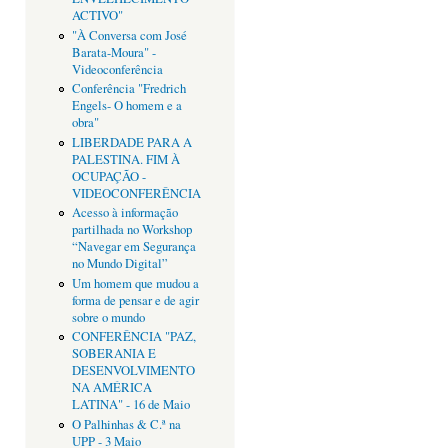
ACTIVO"
"À Conversa com José
Barata-Moura" -
Videoconferência
Conferência "Fredrich
Engels- O homem e a
obra"
LIBERDADE PARA A
PALESTINA. FIM À
OCUPAÇÃO -
VIDEOCONFERÊNCIA
Acesso à informação
partilhada no Workshop
“Navegar em Segurança
no Mundo Digital”
Um homem que mudou a
forma de pensar e de agir
sobre o mundo
CONFERÊNCIA "PAZ,
SOBERANIA E
DESENVOLVIMENTO
NA AMÉRICA
LATINA" - 16 de Maio
O Palhinhas & C.ª na
UPP - 3 Maio