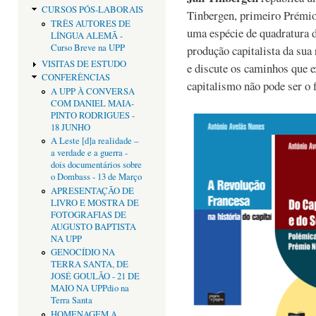
CURSOS PÓS-LABORAIS
Tinbergen, primeiro Prémio
TRÊS AUTORES DE
uma espécie de quadratura d
LÍNGUA ALEMÃ -
Curso Breve na UPP
produção capitalista da sua
VISITAS DE ESTUDO
e discute os caminhos que 
CONFERÊNCIAS
capitalismo não pode ser o 
A UPP À CONVERSA
COM DANIEL MAIA-
PINTO RODRIGUES -
18 JUNHO
A Leste [d]a realidade –
a verdade e a guerra -
dois documentários sobre
o Dombass - 13 de Março
APRESENTAÇÃO DE
LIVRO E MOSTRA DE
FOTOGRAFIAS DE
AUGUSTO BAPTISTA
NA UPP
GENOCÍDIO NA
TERRA SANTA, DE
JOSÉ GOULÃO - 21 DE
MAIO NA UPPdio na
Terra Santa
HOMENAGEM A