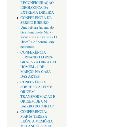
RECONFIGURAÇÂO
IDEOLÓGICA DA
EXTREMA-DIREIRA
CONFERÊNCIA DE
SÉRGIO RIBEIRO:
Uma leitura (no ano do
bicentenário de Marx)
sobre ética e estética - O
“bom” e o “bonito” em
economia
CONFERÊNCIA
FERNANDO LOPES-
GRAÇA - A OBRA E O
HOMEM - 1 DE
MARÇO, NA CASA
DAS ARTES
CONFERÊNCIA
SOBRE "O ALEIXO:
ORIGEM,
TRANSFORMAÇÃO E
ORIGEM DE UM
BAIRRO DO PORTO"
CONFERÊNCIA:
MARÍA TERESA
LEÓN: A MEMÓRIA
MELANCÓLICA DE