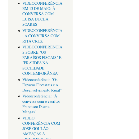
VIDEOCONFERÊNCIA
EM 13 DE MAIO: À
CONVERSA COM
LUÍSA DUCLA
SOARES
VIDEOCONFERÊNCIA
: À CONVERSA COM
RITA CRUZ
VIDEOCONFERÊNCIA
S SOBRE "OS
PARAÍSOS FISCAIS" E
"FRAUDES NA
SOCIEDADE
CONTEMPORÂNEA"
Videoconferência "Os
Espaços Florestais e o
Desenvolvimento Rural"
Videoconferência: "À
conversa com o escritor
Francisco Duarte
Mangas"
VÍDEO
CONFERÊNCIA COM
JOSÉ GOULÃO:
AMEAÇAS À