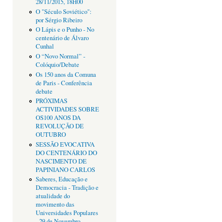
28/11/2015, 18H00
O "Século Soviético":
por Sérgio Ribeiro
O Lápis e o Punho - No
centenário de Álvaro
Cunhal
O “Novo Normal” -
Colóquio/Debate
Os 150 anos da Comuna
de Paris - Conferência
debate
PRÓXIMAS
ACTIVIDADES SOBRE
OS100 ANOS DA
REVOLUÇÃO DE
OUTUBRO
SESSÃO EVOCATIVA
DO CENTENÁRIO DO
NASCIMENTO DE
PAPINIANO CARLOS
Saberes, Educação e
Democracia - Tradição e
atualidade do
movimento das
Universidades Populares
- 29 de Novembro