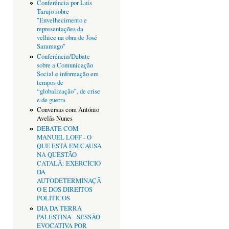
Conferência por Luís
Tarujo sobre
"Envelhecimento e
representações da
velhice na obra de José
Saramago"
Conferência/Debate
sobre a Comunicação
Social e informação em
tempos de
“globalização”, de crise
e de guerra
Conversas com António
Avelãs Nunes
DEBATE COM
MANUEL LOFF - O
QUE ESTÁ EM CAUSA
NA QUESTÃO
CATALÃ: EXERCÍCIO
DA
AUTODETERMINAÇÃ
O E DOS DIREITOS
POLÍTICOS
DIA DA TERRA
PALESTINA - SESSÃO
EVOCATIVA POR