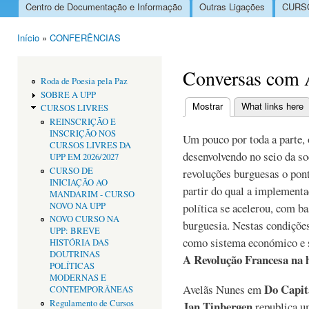
Centro de Documentação e Informação
Outras Ligações
CURSO
Menu principal
Início
»
CONFERÊNCIAS
Está aqui
Conversas com 
Roda de Poesia pela Paz
SOBRE A UPP
Mostrar
(separador ativo)
What links here
CURSOS LIVRES
Separadores primári
REINSCRIÇÃO E
INSCRIÇÃO NOS
Um pouco por toda a parte,
CURSOS LIVRES DA
desenvolvendo no seio da so
UPP EM 2026/2027
CURSO DE
revoluções burguesas o pon
INICIAÇÃO AO
partir do qual a implement
MANDARIM - CURSO
NOVO NA UPP
política se acelerou, com ba
NOVO CURSO NA
burguesia. Nestas condições
UPP: BREVE
como sistema económico e s
HISTÓRIA DAS
DOUTRINAS
A Revolução Francesa na h
POLÍTICAS
MODERNAS E
Do Capit
Avelãs Nunes em
CONTEMPORÂNEAS
Regulamento de Cursos
Jan Tinbergen
republica u