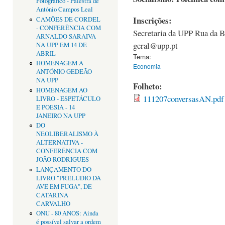
Fotográfico - Palestra de
António Campos Leal
Inscrições:
CAMÕES DE CORDEL
- CONFERÊNCIA COM
Secretaria da UPP Rua da B
ARNALDO SARAIVA
geral@upp.pt
NA UPP EM 14 DE
ABRIL
Tema:
HOMENAGEM A
Economia
ANTÓNIO GEDEÃO
NA UPP
Folheto:
HOMENAGEM AO
111207conversasAN.pdf
LIVRO - ESPETÁCULO
E POESIA - 14
JANEIRO NA UPP
DO
NEOLIBERALISMO À
ALTERNATIVA -
CONFERÊNCIA COM
JOÃO RODRIGUES
LANÇAMENTO DO
LIVRO "PRELÚDIO DA
AVE EM FUGA", DE
CATARINA
CARVALHO
ONU - 80 ANOS: Ainda
é possível salvar a ordem