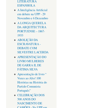
LITERATURA
ESPANHOLA
A Inteligência Artificial
em debate na UPP - 29
Novembro e 6 Dezembro
A LONGA QUERELA
DA ARQUITECTURA
PORTUENSE – 1867-
1933
ABOLIÇÃO DA
ESCRAVATURA -
DEBATE COM
SILVESTRE LACERDA
APRESENTAÇÂO DO
LIVRO MULHERES
DE GARRA II, DE
FÁTIMA SILVA
Apresentação de livro “
Vozes ao Alto! 100
Histórias na História do
Partido Comunista
Português”
CELEBRAÇÃO DOS
500 ANOS DO
NASCIMENTO DE
CAMÕES - Na UPP em