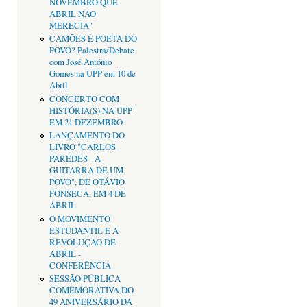
NOVEMBRO QUE
ABRIL NÃO
MERECIA"
CAMÕES É POETA DO
POVO? Palestra/Debate
com José António
Gomes na UPP em 10 de
Abril
CONCERTO COM
HISTÓRIA(S) NA UPP
EM 21 DEZEMBRO
LANÇAMENTO DO
LIVRO "CARLOS
PAREDES - A
GUITARRA DE UM
POVO", DE OTÁVIO
FONSECA, EM 4 DE
ABRIL
O MOVIMENTO
ESTUDANTIL E A
REVOLUÇÃO DE
ABRIL -
CONFERÊNCIA
SESSÃO PÚBLICA
COMEMORATIVA DO
49 ANIVERSÁRIO DA