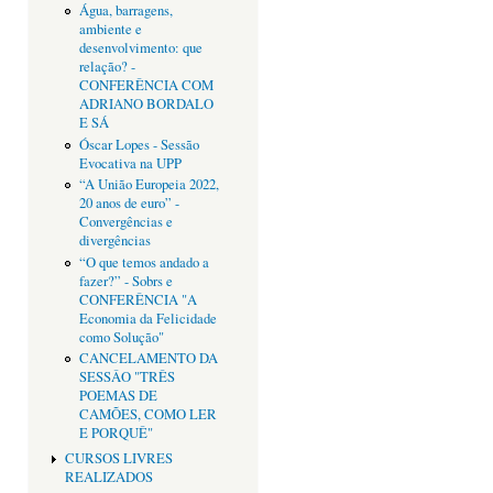
Água, barragens,
ambiente e
desenvolvimento: que
relação? -
CONFERÊNCIA COM
ADRIANO BORDALO
E SÁ
Óscar Lopes - Sessão
Evocativa na UPP
“A União Europeia 2022,
20 anos de euro” -
Convergências e
divergências
“O que temos andado a
fazer?” - Sobrs e
CONFERÊNCIA "A
Economia da Felicidade
como Solução"
CANCELAMENTO DA
SESSÂO "TRÊS
POEMAS DE
CAMÕES, COMO LER
E PORQUÊ"
CURSOS LIVRES
REALIZADOS