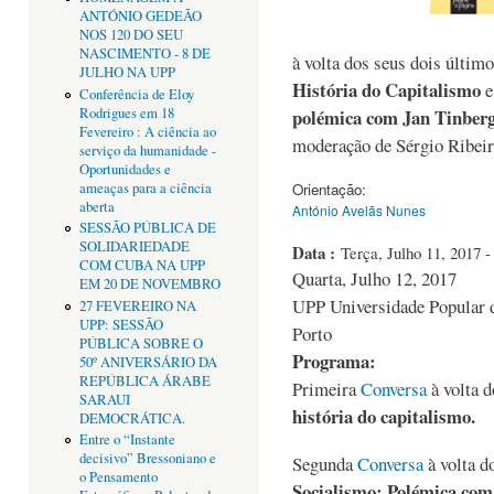
ANTÓNIO GEDEÃO
NOS 120 DO SEU
NASCIMENTO - 8 DE
à volta dos seus dois últim
JULHO NA UPP
História do Capitalismo
Conferência de Eloy
Rodrigues em 18
polémica com Jan Tinber
Fevereiro : A ciência ao
moderação de Sérgio Ribeiro
serviço da humanidade -
Oportunidades e
ameaças para a ciência
Orientação:
aberta
António Avelãs Nunes
SESSÃO PÚBLICA DE
SOLIDARIEDADE
Data :
Terça, Julho 11, 2017 -
COM CUBA NA UPP
Quarta, Julho 12, 2017
EM 20 DE NOVEMBRO
UPP Universidade Popular d
27 FEVEREIRO NA
UPP: SESSÃO
Porto
PÚBLICA SOBRE O
Programa:
50º ANIVERSÁRIO DA
REPÚBLICA ÁRABE
Primeira
Conversa
à volta d
SARAUI
história do capitalismo.
DEMOCRÁTICA.
Entre o “Instante
decisivo” Bressoniano e
Segunda
Conversa
à volta d
o Pensamento
Socialismo: Polémica com