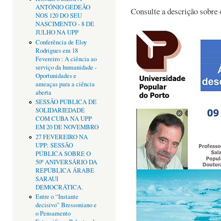
ANTÓNIO GEDEÃO
Consulte a descrição sobre 
NOS 120 DO SEU
NASCIMENTO - 8 DE
JULHO NA UPP
Conferência de Eloy
Rodrigues em 18
Fevereiro : A ciência ao
serviço da humanidade -
Oportunidades e
ameaças para a ciência
aberta
SESSÃO PÚBLICA DE
SOLIDARIEDADE
COM CUBA NA UPP
EM 20 DE NOVEMBRO
27 FEVEREIRO NA
UPP: SESSÃO
PÚBLICA SOBRE O
50º ANIVERSÁRIO DA
REPÚBLICA ÁRABE
SARAUI
DEMOCRÁTICA.
Entre o “Instante
decisivo” Bressoniano e
o Pensamento