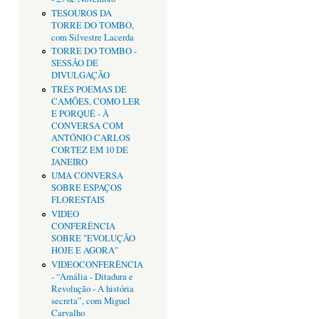
TESOUROS DA
TORRE DO TOMBO,
com Silvestre Lacerda
TORRE DO TOMBO -
SESSÃO DE
DIVULGAÇÃO
TRÊS POEMAS DE
CAMÕES, COMO LER
E PORQUÊ - À
CONVERSA COM
ANTÓNIO CARLOS
CORTEZ EM 10 DE
JANEIRO
UMA CONVERSA
SOBRE ESPAÇOS
FLORESTAIS
VIDEO
CONFERÊNCIA
SOBRE "EVOLUÇÃO
HOJE E AGORA"
VIDEOCONFERÊNCIA
- “Amália - Ditadura e
Revolução - A história
secreta”, com Miguel
Carvalho