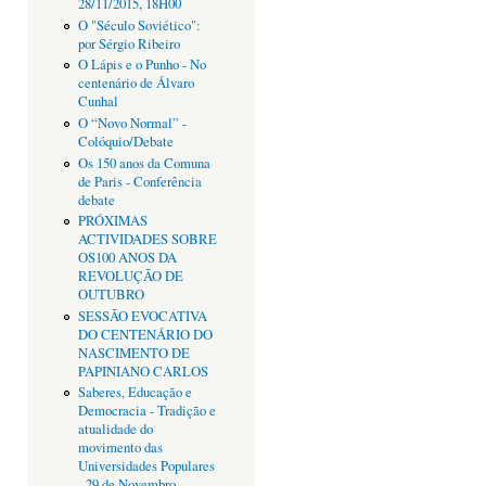
28/11/2015, 18H00
O "Século Soviético":
por Sérgio Ribeiro
O Lápis e o Punho - No
centenário de Álvaro
Cunhal
O “Novo Normal” -
Colóquio/Debate
Os 150 anos da Comuna
de Paris - Conferência
debate
PRÓXIMAS
ACTIVIDADES SOBRE
OS100 ANOS DA
REVOLUÇÃO DE
OUTUBRO
SESSÃO EVOCATIVA
DO CENTENÁRIO DO
NASCIMENTO DE
PAPINIANO CARLOS
Saberes, Educação e
Democracia - Tradição e
atualidade do
movimento das
Universidades Populares
- 29 de Novembro