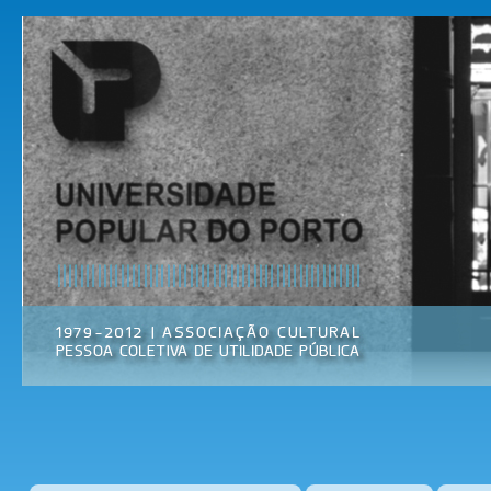
Pas
par
Universidade
Associação
con
Popular do
Cultural
prin
Porto