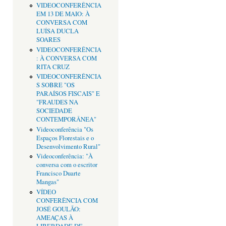
VIDEOCONFERÊNCIA
EM 13 DE MAIO: À
CONVERSA COM
LUÍSA DUCLA
SOARES
VIDEOCONFERÊNCIA
: À CONVERSA COM
RITA CRUZ
VIDEOCONFERÊNCIA
S SOBRE "OS
PARAÍSOS FISCAIS" E
"FRAUDES NA
SOCIEDADE
CONTEMPORÂNEA"
Videoconferência "Os
Espaços Florestais e o
Desenvolvimento Rural"
Videoconferência: "À
conversa com o escritor
Francisco Duarte
Mangas"
VÍDEO
CONFERÊNCIA COM
JOSÉ GOULÃO:
AMEAÇAS À