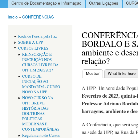
Centro de Documentação e Informação
Outras Ligações
CURSO
Menu principal
Início
»
CONFERÊNCIAS
Está aqui
CONFERÊNCI
Roda de Poesia pela Paz
BORDALO E SÁ:
SOBRE A UPP
CURSOS LIVRES
ambiente e dese
REINSCRIÇÃO E
relação?
INSCRIÇÃO NOS
CURSOS LIVRES DA
UPP EM 2026/2027
Mostrar
(separador ativo)
What links here
CURSO DE
Separadores primári
INICIAÇÃO AO
MANDARIM - CURSO
A UPP- Universidade Popul
NOVO NA UPP
Fevereiro de 2023, quinta-
NOVO CURSO NA
Professor Adriano Bordalo
UPP: BREVE
HISTÓRIA DAS
barragens, ambiente e des
DOUTRINAS
POLÍTICAS
A Conferência, que será seg
MODERNAS E
CONTEMPORÂNEAS
na sede da UPP, na Rua da 
Regulamento de Cursos