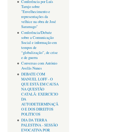
Conferência por Luís
Tarujo sobre
"Envelhecimento e
representações da
velhice na obra de José
Saramago"
Conferência/Debate
sobre a Comunicação
Social e informação em
tempos de
“globalização”, de crise
e de guerra
Conversas com António
Avelãs Nunes
DEBATE COM
MANUEL LOFF - O
QUE ESTÁ EM CAUSA
NA QUESTÃO
CATALÃ: EXERCÍCIO
DA
AUTODETERMINAÇÃ
O E DOS DIREITOS
POLÍTICOS
DIA DA TERRA
PALESTINA - SESSÃO
EVOCATIVA POR