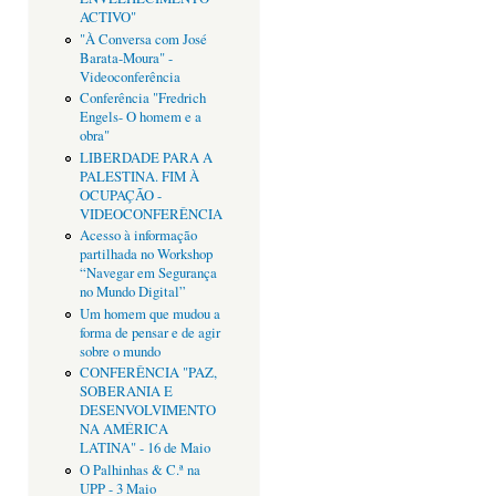
ACTIVO"
"À Conversa com José
Barata-Moura" -
Videoconferência
Conferência "Fredrich
Engels- O homem e a
obra"
LIBERDADE PARA A
PALESTINA. FIM À
OCUPAÇÃO -
VIDEOCONFERÊNCIA
Acesso à informação
partilhada no Workshop
“Navegar em Segurança
no Mundo Digital”
Um homem que mudou a
forma de pensar e de agir
sobre o mundo
CONFERÊNCIA "PAZ,
SOBERANIA E
DESENVOLVIMENTO
NA AMÉRICA
LATINA" - 16 de Maio
O Palhinhas & C.ª na
UPP - 3 Maio