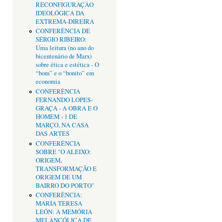
RECONFIGURAÇÂO
IDEOLÓGICA DA
EXTREMA-DIREIRA
CONFERÊNCIA DE
SÉRGIO RIBEIRO:
Uma leitura (no ano do
bicentenário de Marx)
sobre ética e estética - O
“bom” e o “bonito” em
economia
CONFERÊNCIA
FERNANDO LOPES-
GRAÇA - A OBRA E O
HOMEM - 1 DE
MARÇO, NA CASA
DAS ARTES
CONFERÊNCIA
SOBRE "O ALEIXO:
ORIGEM,
TRANSFORMAÇÃO E
ORIGEM DE UM
BAIRRO DO PORTO"
CONFERÊNCIA:
MARÍA TERESA
LEÓN: A MEMÓRIA
MELANCÓLICA DE