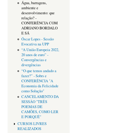
Água, barragens,
ambiente e
desenvolvimento: que
relação? -
CONFERÊNCIA COM
ADRIANO BORDALO
E SÁ
Óscar Lopes - Sessão
Evocativa na UPP
“A União Europeia 2022,
20 anos de euro” -
Convergências e
divergências
“O que temos andado a
fazer?” - Sobrs e
CONFERÊNCIA "A
Economia da Felicidade
como Solução"
CANCELAMENTO DA
SESSÂO "TRÊS
POEMAS DE
CAMÕES, COMO LER
E PORQUÊ"
CURSOS LIVRES
REALIZADOS