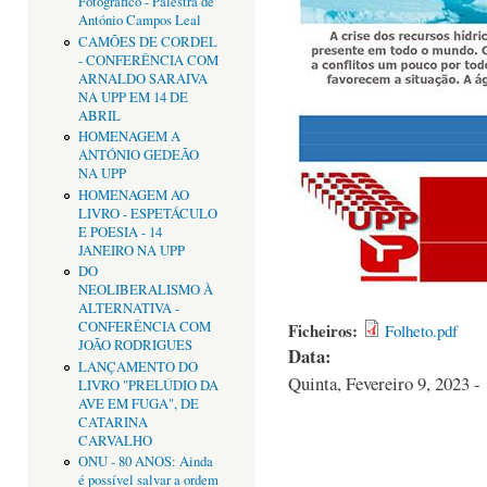
Fotográfico - Palestra de
António Campos Leal
CAMÕES DE CORDEL
- CONFERÊNCIA COM
ARNALDO SARAIVA
NA UPP EM 14 DE
ABRIL
HOMENAGEM A
ANTÓNIO GEDEÃO
NA UPP
HOMENAGEM AO
LIVRO - ESPETÁCULO
E POESIA - 14
JANEIRO NA UPP
DO
NEOLIBERALISMO À
ALTERNATIVA -
CONFERÊNCIA COM
Ficheiros:
Folheto.pdf
JOÃO RODRIGUES
Data:
LANÇAMENTO DO
Quinta, Fevereiro 9, 2023 -
LIVRO "PRELÚDIO DA
AVE EM FUGA", DE
CATARINA
CARVALHO
ONU - 80 ANOS: Ainda
é possível salvar a ordem