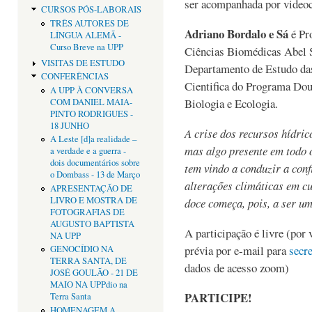
ser acompanhada por videoc
CURSOS PÓS-LABORAIS
TRÊS AUTORES DE
Adriano Bordalo e Sá
é Pro
LÍNGUA ALEMÃ -
Curso Breve na UPP
Ciências Biomédicas Abel S
VISITAS DE ESTUDO
Departamento de Estudo d
CONFERÊNCIAS
Cientifica do Programa Dou
A UPP À CONVERSA
Biologia e Ecologia.
COM DANIEL MAIA-
PINTO RODRIGUES -
18 JUNHO
A crise dos recursos hídri
A Leste [d]a realidade –
mas algo presente em todo 
a verdade e a guerra -
dois documentários sobre
tem vindo a conduzir a conf
o Dombass - 13 de Março
alterações climáticas em c
APRESENTAÇÃO DE
LIVRO E MOSTRA DE
doce começa, pois, a ser um
FOTOGRAFIAS DE
AUGUSTO BAPTISTA
A participação é livre (por 
NA UPP
prévia por e-mail para
secr
GENOCÍDIO NA
TERRA SANTA, DE
dados de acesso zoom)
JOSÉ GOULÃO - 21 DE
MAIO NA UPPdio na
PARTICIPE!
Terra Santa
HOMENAGEM A