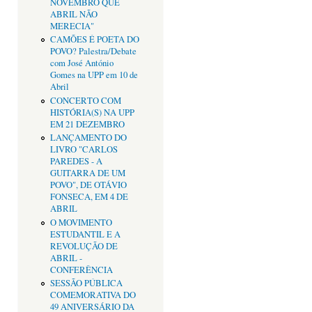
NOVEMBRO QUE
ABRIL NÃO
MERECIA"
CAMÕES É POETA DO
POVO? Palestra/Debate
com José António
Gomes na UPP em 10 de
Abril
CONCERTO COM
HISTÓRIA(S) NA UPP
EM 21 DEZEMBRO
LANÇAMENTO DO
LIVRO "CARLOS
PAREDES - A
GUITARRA DE UM
POVO", DE OTÁVIO
FONSECA, EM 4 DE
ABRIL
O MOVIMENTO
ESTUDANTIL E A
REVOLUÇÃO DE
ABRIL -
CONFERÊNCIA
SESSÃO PÚBLICA
COMEMORATIVA DO
49 ANIVERSÁRIO DA