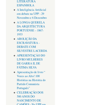
LITERATURA
ESPANHOLA
A Inteligência Artificial
em debate na UPP - 29
Novembro e 6 Dezembro
A LONGA QUERELA
DA ARQUITECTURA
PORTUENSE – 1867-
1933
ABOLIÇÃO DA
ESCRAVATURA -
DEBATE COM
SILVESTRE LACERDA
APRESENTAÇÂO DO
LIVRO MULHERES
DE GARRA II, DE
FÁTIMA SILVA
Apresentação de livro “
Vozes ao Alto! 100
Histórias na História do
Partido Comunista
Português”
CELEBRAÇÃO DOS
500 ANOS DO
NASCIMENTO DE
CAMÕES - Na UPP em