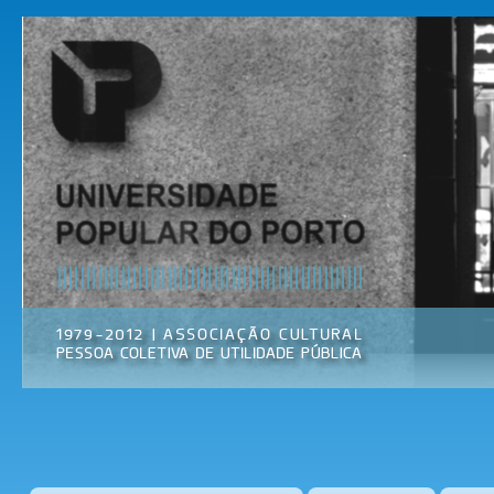
Pas
par
Universidade
Associação
con
Popular do
Cultural
prin
Porto