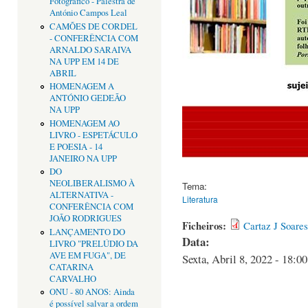
Fotográfico - Palestra de
António Campos Leal
CAMÕES DE CORDEL
- CONFERÊNCIA COM
ARNALDO SARAIVA
NA UPP EM 14 DE
ABRIL
HOMENAGEM A
ANTÓNIO GEDEÃO
NA UPP
HOMENAGEM AO
LIVRO - ESPETÁCULO
E POESIA - 14
JANEIRO NA UPP
DO
NEOLIBERALISMO À
Tema:
ALTERNATIVA -
Literatura
CONFERÊNCIA COM
JOÃO RODRIGUES
Ficheiros:
Cartaz J Soares
LANÇAMENTO DO
Data:
LIVRO "PRELÚDIO DA
AVE EM FUGA", DE
Sexta, Abril 8, 2022 - 18:00
CATARINA
CARVALHO
ONU - 80 ANOS: Ainda
é possível salvar a ordem