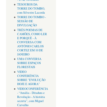
TESOUROS DA
TORRE DO TOMBO,
com Silvestre Lacerda
TORRE DO TOMBO -
SESSÃO DE
DIVULGAÇÃO
TRÊS POEMAS DE
CAMÕES, COMO LER
E PORQUÊ - À
CONVERSA COM
ANTÓNIO CARLOS
CORTEZ EM 10 DE
JANEIRO
UMA CONVERSA
SOBRE ESPAÇOS
FLORESTAIS
VIDEO
CONFERÊNCIA
SOBRE "EVOLUÇÃO
HOJE E AGORA"
VIDEOCONFERÊNCIA
- “Amália - Ditadura e
Revolução - A história
secreta”, com Miguel
Carvalho