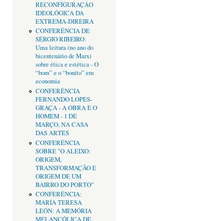
RECONFIGURAÇÂO
IDEOLÓGICA DA
EXTREMA-DIREIRA
CONFERÊNCIA DE
SÉRGIO RIBEIRO:
Uma leitura (no ano do
bicentenário de Marx)
sobre ética e estética - O
“bom” e o “bonito” em
economia
CONFERÊNCIA
FERNANDO LOPES-
GRAÇA - A OBRA E O
HOMEM - 1 DE
MARÇO, NA CASA
DAS ARTES
CONFERÊNCIA
SOBRE "O ALEIXO:
ORIGEM,
TRANSFORMAÇÃO E
ORIGEM DE UM
BAIRRO DO PORTO"
CONFERÊNCIA:
MARÍA TERESA
LEÓN: A MEMÓRIA
MELANCÓLICA DE