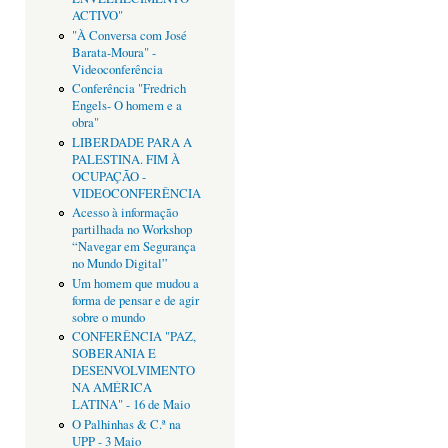
ACTIVO"
"À Conversa com José
Barata-Moura" -
Videoconferência
Conferência "Fredrich
Engels- O homem e a
obra"
LIBERDADE PARA A
PALESTINA. FIM À
OCUPAÇÃO -
VIDEOCONFERÊNCIA
Acesso à informação
partilhada no Workshop
“Navegar em Segurança
no Mundo Digital”
Um homem que mudou a
forma de pensar e de agir
sobre o mundo
CONFERÊNCIA "PAZ,
SOBERANIA E
DESENVOLVIMENTO
NA AMÉRICA
LATINA" - 16 de Maio
O Palhinhas & C.ª na
UPP - 3 Maio