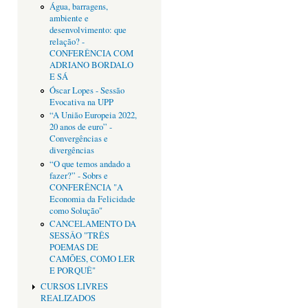
Água, barragens,
ambiente e
desenvolvimento: que
relação? -
CONFERÊNCIA COM
ADRIANO BORDALO
E SÁ
Óscar Lopes - Sessão
Evocativa na UPP
“A União Europeia 2022,
20 anos de euro” -
Convergências e
divergências
“O que temos andado a
fazer?” - Sobrs e
CONFERÊNCIA "A
Economia da Felicidade
como Solução"
CANCELAMENTO DA
SESSÂO "TRÊS
POEMAS DE
CAMÕES, COMO LER
E PORQUÊ"
CURSOS LIVRES
REALIZADOS