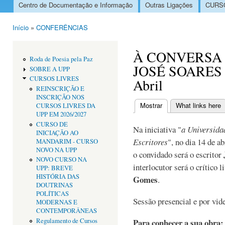
Centro de Documentação e Informação
Outras Ligações
CURSO
Menu principal
Início
»
CONFERÊNCIAS
Está aqui
À CONVERSA
Roda de Poesia pela Paz
JOSÉ SOARES 
SOBRE A UPP
CURSOS LIVRES
Abril
REINSCRIÇÃO E
INSCRIÇÃO NOS
Mostrar
(separador ativo)
What links here
CURSOS LIVRES DA
Separadores primári
UPP EM 2026/2027
CURSO DE
Na iniciativa "
a Universida
INICIAÇÃO AO
Escritores
", no dia
14 de ab
MANDARIM - CURSO
NOVO NA UPP
o convidado será o escritor
NOVO CURSO NA
interlocutor será o crítico 
UPP: BREVE
HISTÓRIA DAS
Gomes
.
DOUTRINAS
POLÍTICAS
Sessão presencial e por vid
MODERNAS E
CONTEMPORÂNEAS
Regulamento de Cursos
Para conhecer a sua obra: