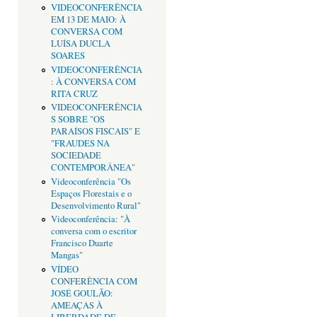
VIDEOCONFERÊNCIA
EM 13 DE MAIO: À
CONVERSA COM
LUÍSA DUCLA
SOARES
VIDEOCONFERÊNCIA
: À CONVERSA COM
RITA CRUZ
VIDEOCONFERÊNCIA
S SOBRE "OS
PARAÍSOS FISCAIS" E
"FRAUDES NA
SOCIEDADE
CONTEMPORÂNEA"
Videoconferência "Os
Espaços Florestais e o
Desenvolvimento Rural"
Videoconferência: "À
conversa com o escritor
Francisco Duarte
Mangas"
VÍDEO
CONFERÊNCIA COM
JOSÉ GOULÃO:
AMEAÇAS À