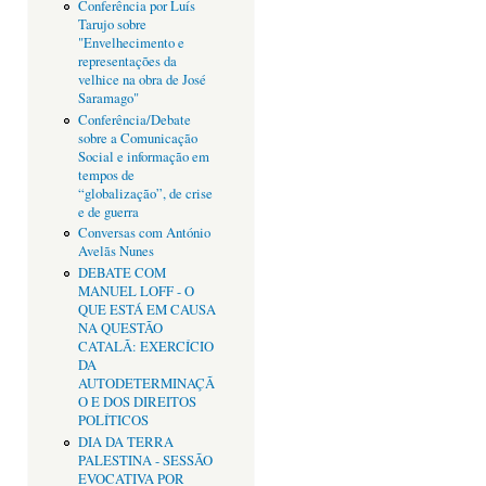
Conferência por Luís
Tarujo sobre
"Envelhecimento e
representações da
velhice na obra de José
Saramago"
Conferência/Debate
sobre a Comunicação
Social e informação em
tempos de
“globalização”, de crise
e de guerra
Conversas com António
Avelãs Nunes
DEBATE COM
MANUEL LOFF - O
QUE ESTÁ EM CAUSA
NA QUESTÃO
CATALÃ: EXERCÍCIO
DA
AUTODETERMINAÇÃ
O E DOS DIREITOS
POLÍTICOS
DIA DA TERRA
PALESTINA - SESSÃO
EVOCATIVA POR