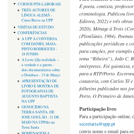
CURSOS PÓS-LABORAIS
É poeta, contista, professor
TRÊS AUTORES DE
criminologia. Publicou liv
LÍNGUA ALEMÃ -
Curso Breve na UPP
Editora, 2022) e três obras
VISITAS DE ESTUDO
2020), Ménage à Trois (Cor
CONFERÊNCIAS
(Plenilúnio, 1984). Poemas
A UPP À CONVERSA
publicações periódicas e co
COM DANIEL MAIA-
PINTO RODRIGUES -
para canções, por exemplo
18 JUNHO
tema “Ribeira”), João C. B
A Leste [d]a realidade –
a verdade e a guerra -
intérpretes. Foi guionista,
dois documentários sobre
para a RTP/Porto. Escreveu
o Dombass - 13 de Março
coautoria, com Carlos Tê e
APRESENTAÇÃO DE
LIVRO E MOSTRA DE
folhetins publicados nos j
FOTOGRAFIAS DE
Porto, O Primeiro de Janeir
AUGUSTO BAPTISTA
NA UPP
GENOCÍDIO NA
Participação livre
TERRA SANTA, DE
Para a participação online, 
JOSÉ GOULÃO - 21 DE
MAIO NA UPPdio na
secretaria@upp.pt
Terra Santa
(envie nome e email para re
HOMENAGEM A