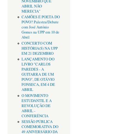
NOVEMBRO QUE
ABRIL NÃO
MERECIA"
CAMÕES É POETA DO
POVO? Palestra/Debate
com José António
Gomes na UPP em 10 de
Abril
CONCERTO COM
HISTÓRIA(S) NA UPP
EM 21 DEZEMBRO
LANÇAMENTO DO
LIVRO "CARLOS
PAREDES - A
GUITARRA DE UM
POVO", DE OTÁVIO
FONSECA, EM 4 DE
ABRIL
O MOVIMENTO
ESTUDANTIL E A
REVOLUÇÃO DE
ABRIL -
CONFERÊNCIA
SESSÃO PÚBLICA
COMEMORATIVA DO
49 ANIVERSÁRIO DA