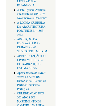
LITERATURA
ESPANHOLA
A Inteligência Artificial
em debate na UPP - 29
Novembro e 6 Dezembro
A LONGA QUERELA
DA ARQUITECTURA
PORTUENSE – 1867-
1933
ABOLIÇÃO DA
ESCRAVATURA -
DEBATE COM
SILVESTRE LACERDA
APRESENTAÇÂO DO
LIVRO MULHERES
DE GARRA II, DE
FÁTIMA SILVA
Apresentação de livro “
Vozes ao Alto! 100
Histórias na História do
Partido Comunista
Português”
CELEBRAÇÃO DOS
500 ANOS DO
NASCIMENTO DE
CAMÕES - Na UPP em