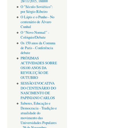
28/11/2015, 18H00
O "Século Soviético":
por Sérgio Ribeiro
O Lápis e o Punho - No
centenário de Álvaro
Cunhal
O “Novo Normal” -
Colóquio/Debate
Os 150 anos da Comuna
de Paris - Conferência
debate
PRÓXIMAS
ACTIVIDADES SOBRE
OS100 ANOS DA
REVOLUÇÃO DE
OUTUBRO
SESSÃO EVOCATIVA
DO CENTENÁRIO DO
NASCIMENTO DE
PAPINIANO CARLOS
Saberes, Educação e
Democracia - Tradição e
atualidade do
movimento das
Universidades Populares
- 29 de Novembro