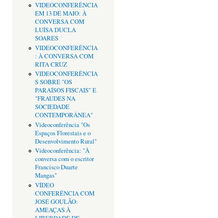
VIDEOCONFERÊNCIA
EM 13 DE MAIO: À
CONVERSA COM
LUÍSA DUCLA
SOARES
VIDEOCONFERÊNCIA
: À CONVERSA COM
RITA CRUZ
VIDEOCONFERÊNCIA
S SOBRE "OS
PARAÍSOS FISCAIS" E
"FRAUDES NA
SOCIEDADE
CONTEMPORÂNEA"
Videoconferência "Os
Espaços Florestais e o
Desenvolvimento Rural"
Videoconferência: "À
conversa com o escritor
Francisco Duarte
Mangas"
VÍDEO
CONFERÊNCIA COM
JOSÉ GOULÃO:
AMEAÇAS À