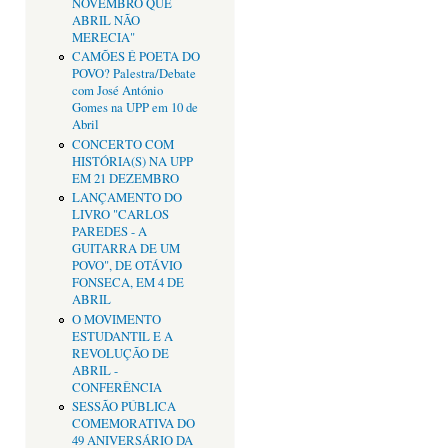
NOVEMBRO QUE
ABRIL NÃO
MERECIA"
CAMÕES É POETA DO
POVO? Palestra/Debate
com José António
Gomes na UPP em 10 de
Abril
CONCERTO COM
HISTÓRIA(S) NA UPP
EM 21 DEZEMBRO
LANÇAMENTO DO
LIVRO "CARLOS
PAREDES - A
GUITARRA DE UM
POVO", DE OTÁVIO
FONSECA, EM 4 DE
ABRIL
O MOVIMENTO
ESTUDANTIL E A
REVOLUÇÃO DE
ABRIL -
CONFERÊNCIA
SESSÃO PÚBLICA
COMEMORATIVA DO
49 ANIVERSÁRIO DA