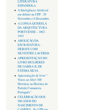
LITERATURA
ESPANHOLA
A Inteligência Artificial
em debate na UPP - 29
Novembro e 6 Dezembro
A LONGA QUERELA
DA ARQUITECTURA
PORTUENSE – 1867-
1933
ABOLIÇÃO DA
ESCRAVATURA -
DEBATE COM
SILVESTRE LACERDA
APRESENTAÇÂO DO
LIVRO MULHERES
DE GARRA II, DE
FÁTIMA SILVA
Apresentação de livro “
Vozes ao Alto! 100
Histórias na História do
Partido Comunista
Português”
CELEBRAÇÃO DOS
500 ANOS DO
NASCIMENTO DE
CAMÕES - Na UPP em