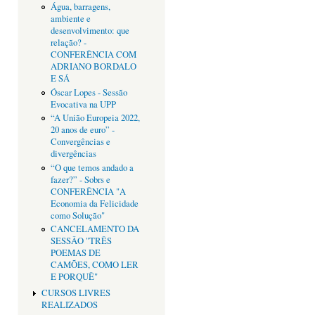
Água, barragens,
ambiente e
desenvolvimento: que
relação? -
CONFERÊNCIA COM
ADRIANO BORDALO
E SÁ
Óscar Lopes - Sessão
Evocativa na UPP
“A União Europeia 2022,
20 anos de euro” -
Convergências e
divergências
“O que temos andado a
fazer?” - Sobrs e
CONFERÊNCIA "A
Economia da Felicidade
como Solução"
CANCELAMENTO DA
SESSÂO "TRÊS
POEMAS DE
CAMÕES, COMO LER
E PORQUÊ"
CURSOS LIVRES
REALIZADOS