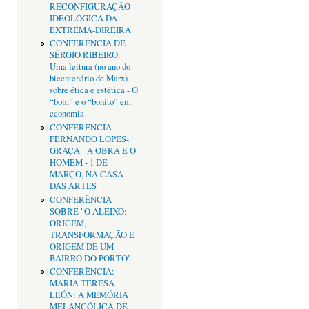
RECONFIGURAÇÂO
IDEOLÓGICA DA
EXTREMA-DIREIRA
CONFERÊNCIA DE
SÉRGIO RIBEIRO:
Uma leitura (no ano do
bicentenário de Marx)
sobre ética e estética - O
“bom” e o “bonito” em
economia
CONFERÊNCIA
FERNANDO LOPES-
GRAÇA - A OBRA E O
HOMEM - 1 DE
MARÇO, NA CASA
DAS ARTES
CONFERÊNCIA
SOBRE "O ALEIXO:
ORIGEM,
TRANSFORMAÇÃO E
ORIGEM DE UM
BAIRRO DO PORTO"
CONFERÊNCIA:
MARÍA TERESA
LEÓN: A MEMÓRIA
MELANCÓLICA DE