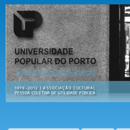
Pas
par
Universidade
Associação
con
Popular do
Cultural
prin
Porto