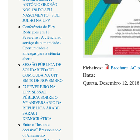
ANTÓNIO GEDEÃO
NOS 120 DO SEU
NASCIMENTO - 8 DE
JULHO NA UPP
Conferência de Eloy
Rodrigues em 18
Fevereiro : A ciência ao
serviço da humanidade -
Oportunidades e
ameaças para a ciência
aberta
SESSÃO PÚBLICA DE
Ficheiros:
Brochure_AC.p
SOLIDARIEDADE
Data:
COM CUBA NA UPP
EM 20 DE NOVEMBRO
Quarta, Dezembro 12, 2018 
27 FEVEREIRO NA
UPP: SESSÃO
PÚBLICA SOBRE O
50º ANIVERSÁRIO DA
REPÚBLICA ÁRABE
SARAUI
DEMOCRÁTICA.
Entre o “Instante
decisivo” Bressoniano e
o Pensamento