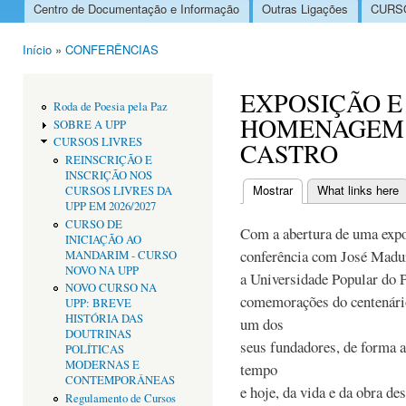
Centro de Documentação e Informação
Outras Ligações
CURSO
Menu principal
Início
»
CONFERÊNCIAS
Está aqui
EXPOSIÇÃO E
Roda de Poesia pela Paz
HOMENAGEM
SOBRE A UPP
CURSOS LIVRES
CASTRO
REINSCRIÇÃO E
INSCRIÇÃO NOS
Mostrar
(separador ativo)
What links here
CURSOS LIVRES DA
Separadores primári
UPP EM 2026/2027
CURSO DE
Com a abertura de uma exp
INICIAÇÃO AO
conferência com José Madur
MANDARIM - CURSO
NOVO NA UPP
a Universidade Popular do 
NOVO CURSO NA
comemorações do centenári
UPP: BREVE
HISTÓRIA DAS
um dos
DOUTRINAS
seus fundadores, de forma a
POLÍTICAS
MODERNAS E
tempo
CONTEMPORÂNEAS
e hoje, da vida e da obra de
Regulamento de Cursos