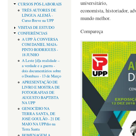
universitário,
CURSOS PÓS-LABORAIS
economista, historiador, a
TRÊS AUTORES DE
LÍNGUA ALEMÃ -
mundo melhor.
Curso Breve na UPP
VISITAS DE ESTUDO
Compareça
CONFERÊNCIAS
A UPP À CONVERSA
COM DANIEL MAIA-
PINTO RODRIGUES -
18 JUNHO
A Leste [d]a realidade –
a verdade e a guerra -
dois documentários sobre
o Dombass - 13 de Março
APRESENTAÇÃO DE
LIVRO E MOSTRA DE
FOTOGRAFIAS DE
AUGUSTO BAPTISTA
NA UPP
GENOCÍDIO NA
TERRA SANTA, DE
JOSÉ GOULÃO - 21 DE
MAIO NA UPPdio na
Terra Santa
HOMENAGEM A