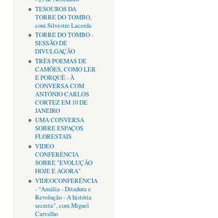
TESOUROS DA
TORRE DO TOMBO,
com Silvestre Lacerda
TORRE DO TOMBO -
SESSÃO DE
DIVULGAÇÃO
TRÊS POEMAS DE
CAMÕES, COMO LER
E PORQUÊ - À
CONVERSA COM
ANTÓNIO CARLOS
CORTEZ EM 10 DE
JANEIRO
UMA CONVERSA
SOBRE ESPAÇOS
FLORESTAIS
VIDEO
CONFERÊNCIA
SOBRE "EVOLUÇÃO
HOJE E AGORA"
VIDEOCONFERÊNCIA
- “Amália - Ditadura e
Revolução - A história
secreta”, com Miguel
Carvalho