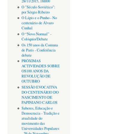
28/11/2015, 18H00
O "Século Soviético":
por Sérgio Ribeiro
O Lápis e o Punho - No
centenário de Álvaro
Cunhal
O “Novo Normal” -
Colóquio/Debate
Os 150 anos da Comuna
de Paris - Conferência
debate
PRÓXIMAS
ACTIVIDADES SOBRE
OS100 ANOS DA
REVOLUÇÃO DE
OUTUBRO
SESSÃO EVOCATIVA
DO CENTENÁRIO DO
NASCIMENTO DE
PAPINIANO CARLOS
Saberes, Educação e
Democracia - Tradição e
atualidade do
movimento das
Universidades Populares
- 29 de Novembro