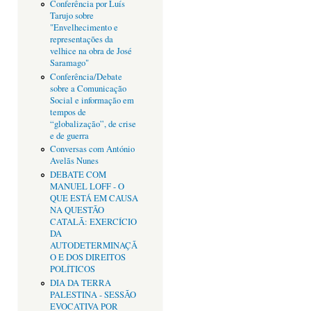
Conferência por Luís
Tarujo sobre
"Envelhecimento e
representações da
velhice na obra de José
Saramago"
Conferência/Debate
sobre a Comunicação
Social e informação em
tempos de
“globalização”, de crise
e de guerra
Conversas com António
Avelãs Nunes
DEBATE COM
MANUEL LOFF - O
QUE ESTÁ EM CAUSA
NA QUESTÃO
CATALÃ: EXERCÍCIO
DA
AUTODETERMINAÇÃ
O E DOS DIREITOS
POLÍTICOS
DIA DA TERRA
PALESTINA - SESSÃO
EVOCATIVA POR