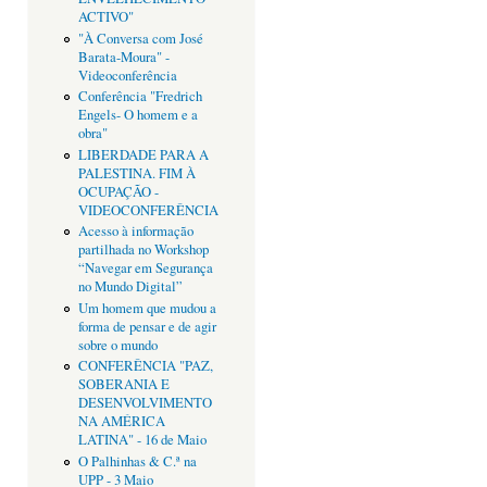
ACTIVO"
"À Conversa com José
Barata-Moura" -
Videoconferência
Conferência "Fredrich
Engels- O homem e a
obra"
LIBERDADE PARA A
PALESTINA. FIM À
OCUPAÇÃO -
VIDEOCONFERÊNCIA
Acesso à informação
partilhada no Workshop
“Navegar em Segurança
no Mundo Digital”
Um homem que mudou a
forma de pensar e de agir
sobre o mundo
CONFERÊNCIA "PAZ,
SOBERANIA E
DESENVOLVIMENTO
NA AMÉRICA
LATINA" - 16 de Maio
O Palhinhas & C.ª na
UPP - 3 Maio