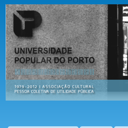
Pas
par
Universidade
Associação
con
Popular do
Cultural
prin
Porto