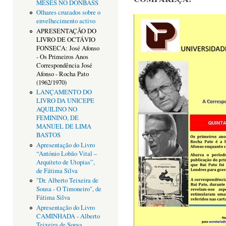
MESES NO DONBASS
Olhares cruzados sobre o
envelhecimento activo
APRESENTAÇÃO DO
LIVRO DE OCTÁVIO
FONSECA: José Afonso
- Os Primeiros Anos
Correspondência José
Afonso - Rocha Pato
(1962/1970)
LANÇAMENTO DO
LIVRO DA UNICEPE
AQUILINO NO
FEMININO, DE
MANUEL DE LIMA
BASTOS
Apresentação do Livro
“António Lobão Vital –
Arquiteto de Utopias”,
de Fátima Silva
"Dr. Alberto Teixeira de
Sousa - O Timoneiro", de
Fátima Silva
Apresentação do Livro
CAMINHADA - Alberto
Teixeira de Sousa