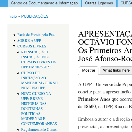
Centro de Documentação e Informação
Outras Ligações
CURSO
Menu principal
Início
»
PUBLICAÇÕES
Está aqui
APRESENTAÇÃ
Roda de Poesia pela Paz
OCTÁVIO FONS
SOBRE A UPP
CURSOS LIVRES
Os Primeiros A
REINSCRIÇÃO E
José Afonso-Ro
INSCRIÇÃO NOS
CURSOS LIVRES DA
UPP EM 2026/2027
Mostrar
(separador ativo)
What links here
CURSO DE
Separadores primári
INICIAÇÃO AO
MANDARIM - CURSO
A UPP - Universidade Popula
NOVO NA UPP
convite para a apresentação
NOVO CURSO NA
Primeiros Anos
que ocorre
UPP: BREVE
HISTÓRIA DAS
às 18h00
, na UPP, Rua da B
DOUTRINAS
POLÍTICAS
Embora o autor e a direção
MODERNAS E
CONTEMPORÂNEAS
presencial, a apresentação
Regulamento de Cursos