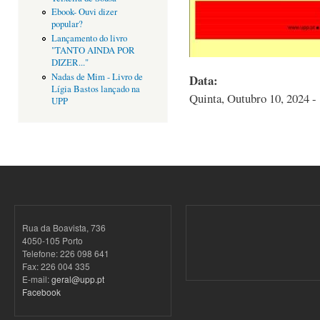
Ebook- Ouvi dizer
popular?
Lançamento do livro
"TANTO AINDA POR
DIZER..."
Nadas de Mim - Livro de
Data:
Lígia Bastos lançado na
Quinta, Outubro 10, 2024 -
UPP
Rua da Boavista, 736
4050-105 Porto
Telefone: 226 098 641
Fax: 226 004 335
E-mail:
geral@upp.pt
Facebook