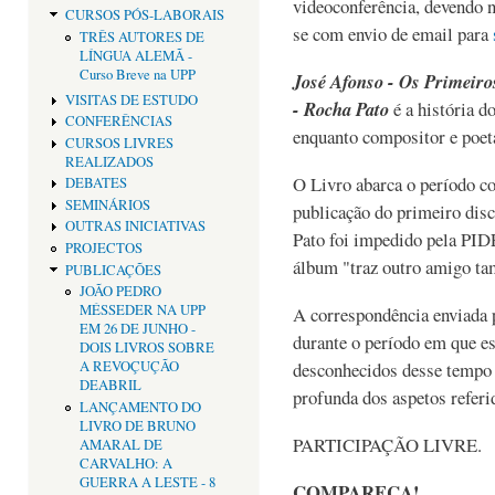
videoconferência, devendo n
CURSOS PÓS-LABORAIS
se com envio de email para
TRÊS AUTORES DE
LÍNGUA ALEMÃ -
Curso Breve na UPP
José Afonso - Os Primeiro
VISITAS DE ESTUDO
- Rocha Pato
é a história d
CONFERÊNCIAS
enquanto compositor e poet
CURSOS LIVRES
REALIZADOS
O Livro abarca o período c
DEBATES
SEMINÁRIOS
publicação do primeiro disc
OUTRAS INICIATIVAS
Pato foi impedido pela PIDE
PROJECTOS
álbum "traz outro amigo t
PUBLICAÇÕES
JOÃO PEDRO
MÉSSEDER NA UPP
A correspondência enviada p
EM 26 DE JUNHO -
durante o período em que e
DOIS LIVROS SOBRE
A REVOÇUÇÃO
desconhecidos desse tempo
DEABRIL
profunda dos aspetos referi
LANÇAMENTO DO
LIVRO DE BRUNO
PARTICIPAÇÃO LIVRE.
AMARAL DE
CARVALHO: A
GUERRA A LESTE - 8
COMPAREÇA!