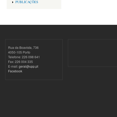
PUBLICAÇÕES
Rua da Boavista, 736
4050-105 Porto
Telefone: 226 098 641
Fax: 226 004 335
E-mail:
geral@upp.pt
Facebook