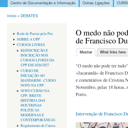
Centro de Documentação e Informação
Outras Ligações
CURSO
Menu principal
Início
»
DEBATES
Está aqui
O medo não pode
Roda de Poesia pela Paz
de Francisco D
SOBRE A UPP
CURSOS LIVRES
REINSCRIÇÃO E
Mostrar
(separador ativo)
What links here
INSCRIÇÃO NOS
Separadores primári
CURSOS LIVRES DA
"O medo não pode ter tudo"
UPP EM 2026/2027
CURSO DE
«Jacarandá» de Francisco D
INICIAÇÃO AO
e comentários de Cristina N
MANDARIM - CURSO
NOVO NA UPP
Novembro, pelas 18 horas, 
NOVO CURSO NA
Porto.
UPP: BREVE
HISTÓRIA DAS
DOUTRINAS
POLÍTICAS
Intervenção de Francisco 
MODERNAS E
CONTEMPORÂNEAS
Regulamento de Cursos