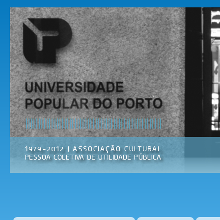
Pas
par
Universidade
Associação
con
Popular do
Cultural
prin
Porto