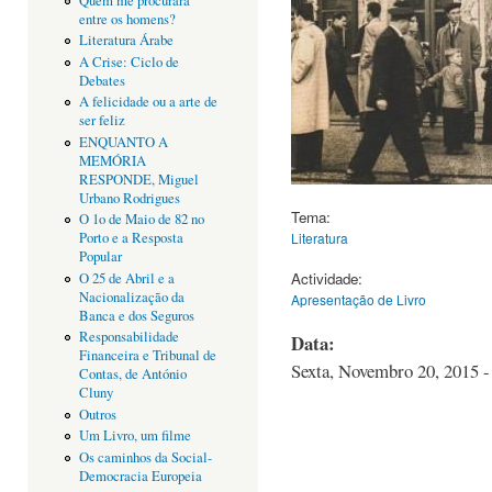
Quem me procurará
entre os homens?
Literatura Árabe
A Crise: Ciclo de
Debates
A felicidade ou a arte de
ser feliz
ENQUANTO A
MEMÓRIA
RESPONDE, Miguel
Urbano Rodrigues
Tema:
O 1o de Maio de 82 no
Literatura
Porto e a Resposta
Popular
Actividade:
O 25 de Abril e a
Nacionalização da
Apresentação de Livro
Banca e dos Seguros
Responsabilidade
Data:
Financeira e Tribunal de
Sexta, Novembro 20, 2015 -
Contas, de António
Cluny
Outros
Um Livro, um filme
Os caminhos da Social-
Democracia Europeia