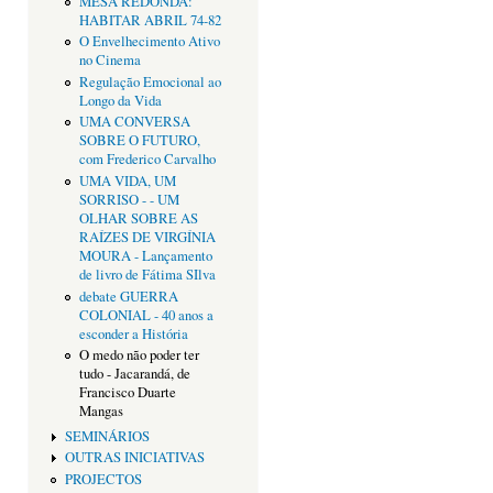
MESA REDONDA:
HABITAR ABRIL 74-82
O Envelhecimento Ativo
no Cinema
Regulação Emocional ao
Longo da Vida
UMA CONVERSA
SOBRE O FUTURO,
com Frederico Carvalho
UMA VIDA, UM
SORRISO - - UM
OLHAR SOBRE AS
RAÍZES DE VIRGÍNIA
MOURA - Lançamento
de livro de Fátima SIlva
debate GUERRA
COLONIAL - 40 anos a
esconder a História
O medo não poder ter
tudo - Jacarandá, de
Francisco Duarte
Mangas
SEMINÁRIOS
OUTRAS INICIATIVAS
PROJECTOS