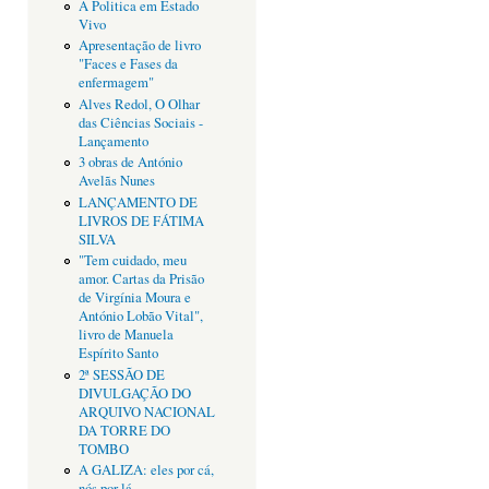
A Politica em Estado
Vivo
Apresentação de livro
"Faces e Fases da
enfermagem"
Alves Redol, O Olhar
das Ciências Sociais -
Lançamento
3 obras de António
Avelãs Nunes
LANÇAMENTO DE
LIVROS DE FÁTIMA
SILVA
"Tem cuidado, meu
amor. Cartas da Prisão
de Virgínia Moura e
António Lobão Vital",
livro de Manuela
Espírito Santo
2ª SESSÃO DE
DIVULGAÇÃO DO
ARQUIVO NACIONAL
DA TORRE DO
TOMBO
A GALIZA: eles por cá,
nós por lá