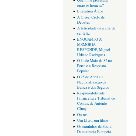
Quem me procurará
entre os homens?
Literatura Árabe
A Crise: Ciclo de
Debates
A felicidade ou a arte de
ser feliz
ENQUANTO A
MEMÓRIA
RESPONDE, Miguel
Urbano Rodrigues
O 1o de Maio de 82 no
Porto e a Resposta
Popular
O 25 de Abril e a
Nacionalização da
Banca e dos Seguros
Responsabilidade
Financeira e Tribunal de
Contas, de António
Cluny
Outros
Um Livro, um filme
Os caminhos da Social-
Democracia Europeia