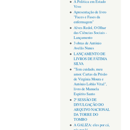
A Politica em Estado
Vivo
Apresentação de livro
"Faces e Fases da
enfermagem"
Alves Redol, O Olhar
das Ciências Sociais -
Lançamento
3 obras de António
Avelãs Nunes
LANÇAMENTO DE
LIVROS DE FÁTIMA
SILVA
"Tem cuidado, meu
amor. Cartas da Prisão
de Virgínia Moura e
António Lobão Vital",
livro de Manuela
Espírito Santo
2ª SESSÃO DE
DIVULGAÇÃO DO
ARQUIVO NACIONAL
DA TORRE DO
TOMBO
A GALIZA: eles por cá,
nós por lá