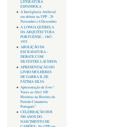
LITERATURA
ESPANHOLA
A Inteligência Artificial
em debate na UPP - 29
Novembro e 6 Dezembro
A LONGA QUERELA
DA ARQUITECTURA
PORTUENSE – 1867-
1933
ABOLIÇÃO DA
ESCRAVATURA -
DEBATE COM
SILVESTRE LACERDA
APRESENTAÇÂO DO
LIVRO MULHERES
DE GARRA II, DE
FÁTIMA SILVA
Apresentação de livro “
Vozes ao Alto! 100
Histórias na História do
Partido Comunista
Português”
CELEBRAÇÃO DOS
500 ANOS DO
NASCIMENTO DE
CAMÕES - Na UPP em