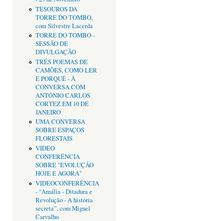
TESOUROS DA
TORRE DO TOMBO,
com Silvestre Lacerda
TORRE DO TOMBO -
SESSÃO DE
DIVULGAÇÃO
TRÊS POEMAS DE
CAMÕES, COMO LER
E PORQUÊ - À
CONVERSA COM
ANTÓNIO CARLOS
CORTEZ EM 10 DE
JANEIRO
UMA CONVERSA
SOBRE ESPAÇOS
FLORESTAIS
VIDEO
CONFERÊNCIA
SOBRE "EVOLUÇÃO
HOJE E AGORA"
VIDEOCONFERÊNCIA
- “Amália - Ditadura e
Revolução - A história
secreta”, com Miguel
Carvalho