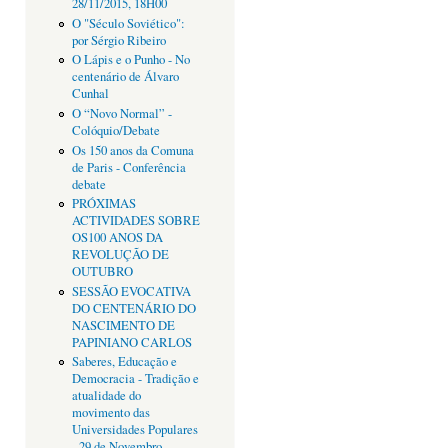
28/11/2015, 18H00
O "Século Soviético":
por Sérgio Ribeiro
O Lápis e o Punho - No
centenário de Álvaro
Cunhal
O “Novo Normal” -
Colóquio/Debate
Os 150 anos da Comuna
de Paris - Conferência
debate
PRÓXIMAS
ACTIVIDADES SOBRE
OS100 ANOS DA
REVOLUÇÃO DE
OUTUBRO
SESSÃO EVOCATIVA
DO CENTENÁRIO DO
NASCIMENTO DE
PAPINIANO CARLOS
Saberes, Educação e
Democracia - Tradição e
atualidade do
movimento das
Universidades Populares
- 29 de Novembro