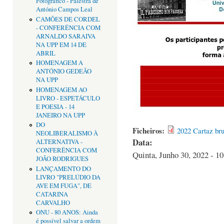
Fotográfico - Palestra de
António Campos Leal
CAMÕES DE CORDEL
- CONFERÊNCIA COM
ARNALDO SARAIVA
NA UPP EM 14 DE
ABRIL
HOMENAGEM A
ANTÓNIO GEDEÃO
NA UPP
HOMENAGEM AO
LIVRO - ESPETÁCULO
E POESIA - 14
JANEIRO NA UPP
DO
Ficheiros:
2022 Cartaz br
NEOLIBERALISMO À
Data:
ALTERNATIVA -
CONFERÊNCIA COM
Quinta, Junho 30, 2022 - 10
JOÃO RODRIGUES
LANÇAMENTO DO
LIVRO "PRELÚDIO DA
AVE EM FUGA", DE
CATARINA
CARVALHO
ONU - 80 ANOS: Ainda
é possível salvar a ordem