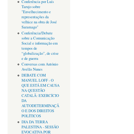
Conferência por Luís
Tarujo sobre
"Envelhecimento e
representações da
velhice na obra de José
Saramago"
Conferência/Debate
sobre a Comunicação
Social e informação em
tempos de
“globalização”, de crise
e de guerra
Conversas com António
Avelãs Nunes
DEBATE COM
MANUEL LOFF - O
QUE ESTÁ EM CAUSA
NA QUESTÃO
CATALÃ: EXERCÍCIO
DA
AUTODETERMINAÇÃ
O E DOS DIREITOS
POLÍTICOS
DIA DA TERRA
PALESTINA - SESSÃO
EVOCATIVA POR