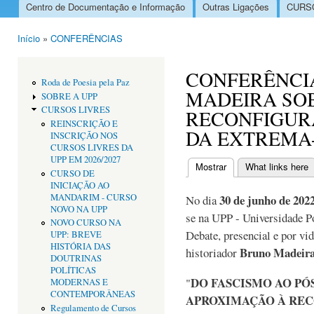
Centro de Documentação e Informação
Outras Ligações
CURSO
Menu principal
Início
»
CONFERÊNCIAS
Está aqui
CONFERÊNCI
Roda de Poesia pela Paz
MADEIRA SO
SOBRE A UPP
CURSOS LIVRES
RECONFIGUR
REINSCRIÇÃO E
DA EXTREMA-
INSCRIÇÃO NOS
CURSOS LIVRES DA
UPP EM 2026/2027
Mostrar
(separador ativo)
What links here
CURSO DE
Separadores primári
INICIAÇÃO AO
MANDARIM - CURSO
30 de junho de 2022
No dia
NOVO NA UPP
se na UPP - Universidade P
NOVO CURSO NA
Debate, presencial e por vi
UPP: BREVE
HISTÓRIA DAS
Bruno Madeir
historiador
DOUTRINAS
POLÍTICAS
DO FASCISMO AO PÓ
"
MODERNAS E
CONTEMPORÂNEAS
APROXIMAÇÃO À REC
Regulamento de Cursos