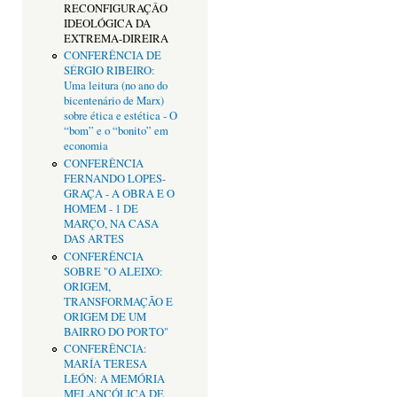
RECONFIGURAÇÂO
IDEOLÓGICA DA
EXTREMA-DIREIRA
CONFERÊNCIA DE
SÉRGIO RIBEIRO:
Uma leitura (no ano do
bicentenário de Marx)
sobre ética e estética - O
“bom” e o “bonito” em
economia
CONFERÊNCIA
FERNANDO LOPES-
GRAÇA - A OBRA E O
HOMEM - 1 DE
MARÇO, NA CASA
DAS ARTES
CONFERÊNCIA
SOBRE "O ALEIXO:
ORIGEM,
TRANSFORMAÇÃO E
ORIGEM DE UM
BAIRRO DO PORTO"
CONFERÊNCIA:
MARÍA TERESA
LEÓN: A MEMÓRIA
MELANCÓLICA DE