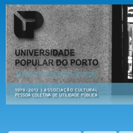
Pas
par
Universidade
Associação
con
Popular do
Cultural
prin
Porto