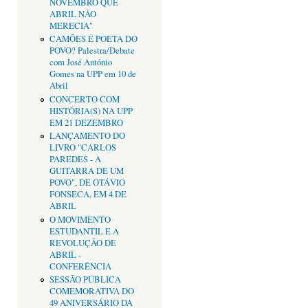
NOVEMBRO QUE
ABRIL NÃO
MERECIA"
CAMÕES É POETA DO
POVO? Palestra/Debate
com José António
Gomes na UPP em 10 de
Abril
CONCERTO COM
HISTÓRIA(S) NA UPP
EM 21 DEZEMBRO
LANÇAMENTO DO
LIVRO "CARLOS
PAREDES - A
GUITARRA DE UM
POVO", DE OTÁVIO
FONSECA, EM 4 DE
ABRIL
O MOVIMENTO
ESTUDANTIL E A
REVOLUÇÃO DE
ABRIL -
CONFERÊNCIA
SESSÃO PÚBLICA
COMEMORATIVA DO
49 ANIVERSÁRIO DA