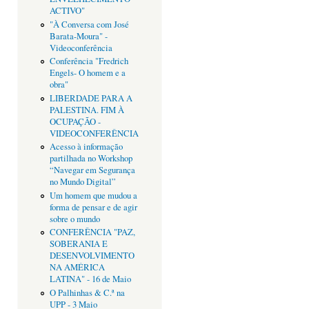
ACTIVO"
"À Conversa com José
Barata-Moura" -
Videoconferência
Conferência "Fredrich
Engels- O homem e a
obra"
LIBERDADE PARA A
PALESTINA. FIM À
OCUPAÇÃO -
VIDEOCONFERÊNCIA
Acesso à informação
partilhada no Workshop
“Navegar em Segurança
no Mundo Digital”
Um homem que mudou a
forma de pensar e de agir
sobre o mundo
CONFERÊNCIA "PAZ,
SOBERANIA E
DESENVOLVIMENTO
NA AMÉRICA
LATINA" - 16 de Maio
O Palhinhas & C.ª na
UPP - 3 Maio