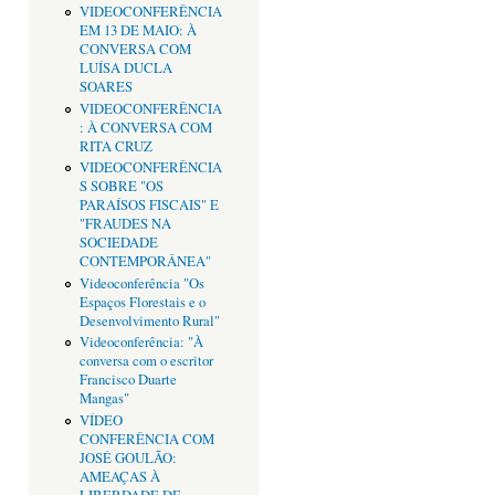
VIDEOCONFERÊNCIA
EM 13 DE MAIO: À
CONVERSA COM
LUÍSA DUCLA
SOARES
VIDEOCONFERÊNCIA
: À CONVERSA COM
RITA CRUZ
VIDEOCONFERÊNCIA
S SOBRE "OS
PARAÍSOS FISCAIS" E
"FRAUDES NA
SOCIEDADE
CONTEMPORÂNEA"
Videoconferência "Os
Espaços Florestais e o
Desenvolvimento Rural"
Videoconferência: "À
conversa com o escritor
Francisco Duarte
Mangas"
VÍDEO
CONFERÊNCIA COM
JOSÉ GOULÃO:
AMEAÇAS À