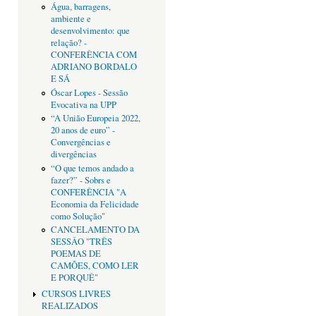
Água, barragens,
ambiente e
desenvolvimento: que
relação? -
CONFERÊNCIA COM
ADRIANO BORDALO
E SÁ
Óscar Lopes - Sessão
Evocativa na UPP
“A União Europeia 2022,
20 anos de euro” -
Convergências e
divergências
“O que temos andado a
fazer?” - Sobrs e
CONFERÊNCIA "A
Economia da Felicidade
como Solução"
CANCELAMENTO DA
SESSÂO "TRÊS
POEMAS DE
CAMÕES, COMO LER
E PORQUÊ"
CURSOS LIVRES
REALIZADOS