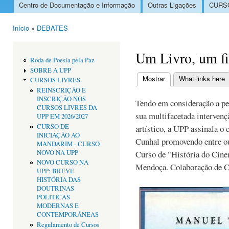
Centro de Documentação e Informação
Outras Ligações
CURSO
Menu principal
Início
»
DEBATES
Está aqui
Um Livro, um f
Roda de Poesia pela Paz
SOBRE A UPP
Mostrar
(separador ativo)
What links here
CURSOS LIVRES
Separadores primári
REINSCRIÇÃO E
INSCRIÇÃO NOS
Tendo em consideração a pe
CURSOS LIVRES DA
sua multifacetada intervençã
UPP EM 2026/2027
CURSO DE
artístico, a UPP assinala o
INICIAÇÃO AO
Cunhal promovendo entre out
MANDARIM - CURSO
NOVO NA UPP
Curso de "História do Cine
NOVO CURSO NA
Mendoça. Colaboração de C
UPP: BREVE
HISTÓRIA DAS
DOUTRINAS
POLÍTICAS
MODERNAS E
CONTEMPORÂNEAS
Regulamento de Cursos