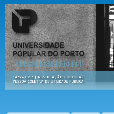
Pas
par
Universidade
Associação
con
Popular do
Cultural
prin
Porto