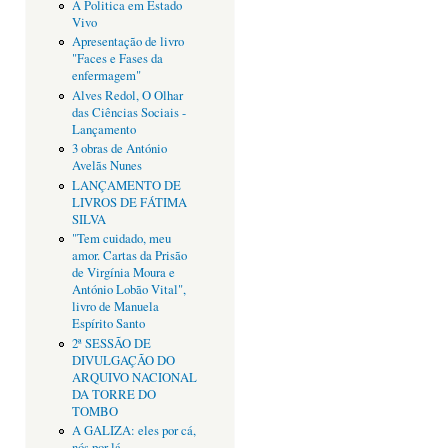
A Politica em Estado
Vivo
Apresentação de livro
"Faces e Fases da
enfermagem"
Alves Redol, O Olhar
das Ciências Sociais -
Lançamento
3 obras de António
Avelãs Nunes
LANÇAMENTO DE
LIVROS DE FÁTIMA
SILVA
"Tem cuidado, meu
amor. Cartas da Prisão
de Virgínia Moura e
António Lobão Vital",
livro de Manuela
Espírito Santo
2ª SESSÃO DE
DIVULGAÇÃO DO
ARQUIVO NACIONAL
DA TORRE DO
TOMBO
A GALIZA: eles por cá,
nós por lá