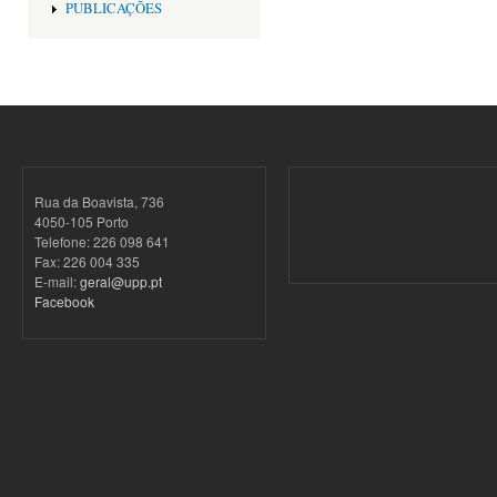
PUBLICAÇÕES
Rua da Boavista, 736
4050-105 Porto
Telefone: 226 098 641
Fax: 226 004 335
E-mail:
geral@upp.pt
Facebook