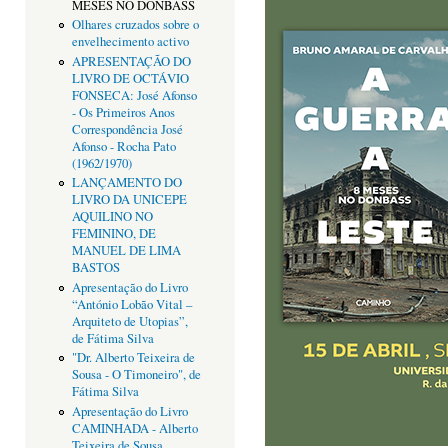
MESES NO DONBASS
Olhares cruzados sobre o
envelhecimento activo
APRESENTAÇÃO DO
LIVRO DE OCTÁVIO
FONSECA: José Afonso
- Os Primeiros Anos
Correspondência José
Afonso - Rocha Pato
(1962/1970)
LANÇAMENTO DO
LIVRO DA UNICEPE
AQUILINO NO
FEMININO, DE
MANUEL DE LIMA
BASTOS
Apresentação do Livro
“António Lobão Vital –
Arquiteto de Utopias”,
de Fátima Silva
"Dr. Alberto Teixeira de
Sousa - O Timoneiro", de
Fátima Silva
Apresentação do Livro
CAMINHADA - Alberto
Teixeira de Sousa