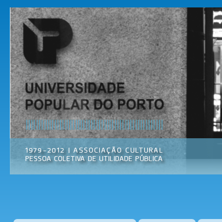
Pas
par
Universidade
Associação
con
Popular do
Cultural
prin
Porto