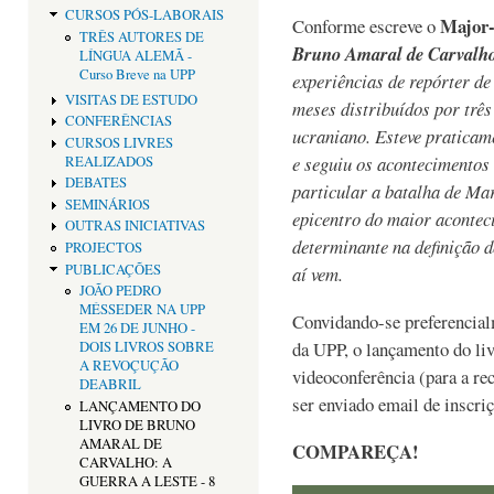
CURSOS PÓS-LABORAIS
Major-
Conforme escreve o
TRÊS AUTORES DE
Bruno Amaral de Carvalh
LÍNGUA ALEMÃ -
Curso Breve na UPP
experiências de repórter de
VISITAS DE ESTUDO
meses distribuídos por trê
CONFERÊNCIAS
ucraniano. Esteve praticam
CURSOS LIVRES
e seguiu os acontecimentos
REALIZADOS
DEBATES
particular a batalha de Mar
SEMINÁRIOS
epicentro do maior acontec
OUTRAS INICIATIVAS
determinante na definição 
PROJECTOS
PUBLICAÇÕES
aí vem.
JOÃO PEDRO
MÉSSEDER NA UPP
Convidando-se preferencialm
EM 26 DE JUNHO -
da UPP, o lançamento do l
DOIS LIVROS SOBRE
A REVOÇUÇÃO
videoconferência (para a re
DEABRIL
ser enviado email de inscri
LANÇAMENTO DO
LIVRO DE BRUNO
AMARAL DE
COMPAREÇA!
CARVALHO: A
GUERRA A LESTE - 8