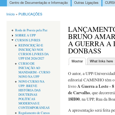
Centro de Documentação e Informação
Outras Ligações
CURSO
Menu principal
Início
»
PUBLICAÇÕES
Está aqui
LANÇAMENTO
Roda de Poesia pela Paz
BRUNO AMAR
SOBRE A UPP
CURSOS LIVRES
A GUERRA A L
REINSCRIÇÃO E
DONBASS
INSCRIÇÃO NOS
CURSOS LIVRES DA
UPP EM 2026/2027
Mostrar
(separador ativo)
What links here
CURSO DE
Separadores primári
INICIAÇÃO AO
MANDARIM - CURSO
O autor, a UPP-Universidad
NOVO NA UPP
editorial CAMINHO têm o p
NOVO CURSO NA
A Guerra a Leste - 
livro
UPP: BREVE
HISTÓRIA DAS
de Carvalho
, que decorrer
DOUTRINAS
18H00
, na UPP, Rua da Boa
POLÍTICAS
MODERNAS E
CONTEMPORÂNEAS
A apresentação será feita pe
Regulamento de Cursos