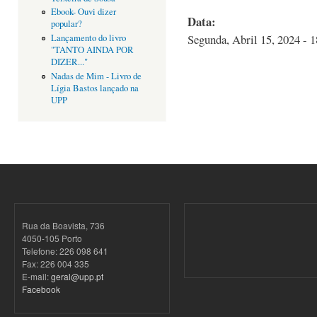
Ebook- Ouvi dizer
Data:
popular?
Segunda, Abril 15, 2024 - 1
Lançamento do livro
"TANTO AINDA POR
DIZER..."
Nadas de Mim - Livro de
Lígia Bastos lançado na
UPP
Rua da Boavista, 736
4050-105 Porto
Telefone: 226 098 641
Fax: 226 004 335
E-mail:
geral@upp.pt
Facebook