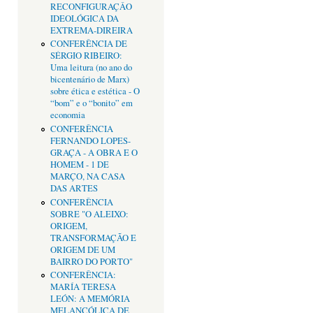
RECONFIGURAÇÂO
IDEOLÓGICA DA
EXTREMA-DIREIRA
CONFERÊNCIA DE
SÉRGIO RIBEIRO:
Uma leitura (no ano do
bicentenário de Marx)
sobre ética e estética - O
“bom” e o “bonito” em
economia
CONFERÊNCIA
FERNANDO LOPES-
GRAÇA - A OBRA E O
HOMEM - 1 DE
MARÇO, NA CASA
DAS ARTES
CONFERÊNCIA
SOBRE "O ALEIXO:
ORIGEM,
TRANSFORMAÇÃO E
ORIGEM DE UM
BAIRRO DO PORTO"
CONFERÊNCIA:
MARÍA TERESA
LEÓN: A MEMÓRIA
MELANCÓLICA DE