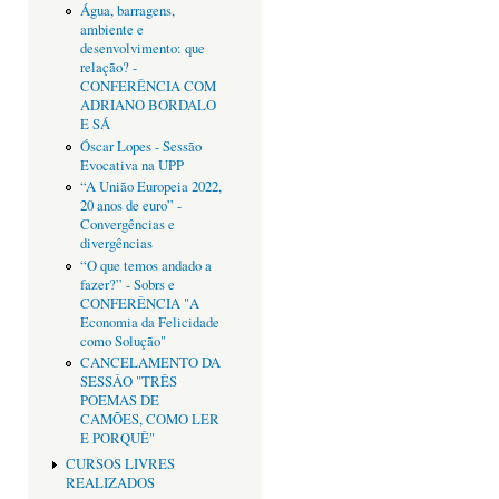
Água, barragens,
ambiente e
desenvolvimento: que
relação? -
CONFERÊNCIA COM
ADRIANO BORDALO
E SÁ
Óscar Lopes - Sessão
Evocativa na UPP
“A União Europeia 2022,
20 anos de euro” -
Convergências e
divergências
“O que temos andado a
fazer?” - Sobrs e
CONFERÊNCIA "A
Economia da Felicidade
como Solução"
CANCELAMENTO DA
SESSÂO "TRÊS
POEMAS DE
CAMÕES, COMO LER
E PORQUÊ"
CURSOS LIVRES
REALIZADOS