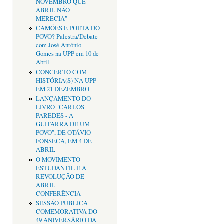
NOVEMBRO QUE
ABRIL NÃO
MERECIA"
CAMÕES É POETA DO
POVO? Palestra/Debate
com José António
Gomes na UPP em 10 de
Abril
CONCERTO COM
HISTÓRIA(S) NA UPP
EM 21 DEZEMBRO
LANÇAMENTO DO
LIVRO "CARLOS
PAREDES - A
GUITARRA DE UM
POVO", DE OTÁVIO
FONSECA, EM 4 DE
ABRIL
O MOVIMENTO
ESTUDANTIL E A
REVOLUÇÃO DE
ABRIL -
CONFERÊNCIA
SESSÃO PÚBLICA
COMEMORATIVA DO
49 ANIVERSÁRIO DA