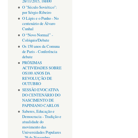
28/11/2015, 18H00
O "Século Soviético":
por Sérgio Ribeiro
O Lápis e o Punho - No
centenário de Álvaro
Cunhal
O “Novo Normal” -
Colóquio/Debate
Os 150 anos da Comuna
de Paris - Conferência
debate
PRÓXIMAS
ACTIVIDADES SOBRE
OS100 ANOS DA
REVOLUÇÃO DE
OUTUBRO
SESSÃO EVOCATIVA
DO CENTENÁRIO DO
NASCIMENTO DE
PAPINIANO CARLOS
Saberes, Educação e
Democracia - Tradição e
atualidade do
movimento das
Universidades Populares
- 29 de Novembro