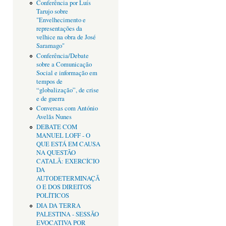
Conferência por Luís
Tarujo sobre
"Envelhecimento e
representações da
velhice na obra de José
Saramago"
Conferência/Debate
sobre a Comunicação
Social e informação em
tempos de
“globalização”, de crise
e de guerra
Conversas com António
Avelãs Nunes
DEBATE COM
MANUEL LOFF - O
QUE ESTÁ EM CAUSA
NA QUESTÃO
CATALÃ: EXERCÍCIO
DA
AUTODETERMINAÇÃ
O E DOS DIREITOS
POLÍTICOS
DIA DA TERRA
PALESTINA - SESSÃO
EVOCATIVA POR