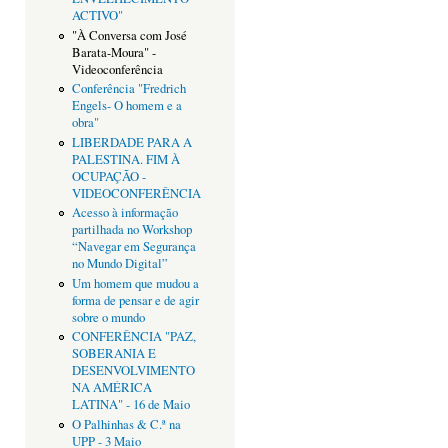
ACTIVO"
"À Conversa com José
Barata-Moura" -
Videoconferência
Conferência "Fredrich
Engels- O homem e a
obra"
LIBERDADE PARA A
PALESTINA. FIM À
OCUPAÇÃO -
VIDEOCONFERÊNCIA
Acesso à informação
partilhada no Workshop
“Navegar em Segurança
no Mundo Digital”
Um homem que mudou a
forma de pensar e de agir
sobre o mundo
CONFERÊNCIA "PAZ,
SOBERANIA E
DESENVOLVIMENTO
NA AMÉRICA
LATINA" - 16 de Maio
O Palhinhas & C.ª na
UPP - 3 Maio