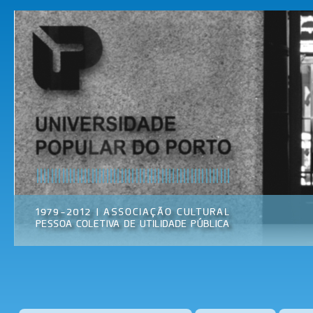
Pas
par
Universidade
Associação
con
Popular do
Cultural
prin
Porto