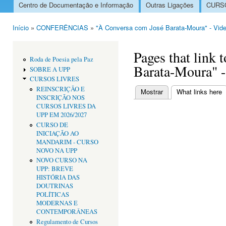
Centro de Documentação e Informação
Outras Ligações
CURSO
Menu principal
Início
»
CONFERÊNCIAS
»
"À Conversa com José Barata-Moura" - Vide
Está aqui
Pages that link
Roda de Poesia pela Paz
Barata-Moura" -
SOBRE A UPP
CURSOS LIVRES
REINSCRIÇÃO E
Mostrar
What links here
(
INSCRIÇÃO NOS
Separadores primári
CURSOS LIVRES DA
UPP EM 2026/2027
CURSO DE
INICIAÇÃO AO
MANDARIM - CURSO
NOVO NA UPP
NOVO CURSO NA
UPP: BREVE
HISTÓRIA DAS
DOUTRINAS
POLÍTICAS
MODERNAS E
CONTEMPORÂNEAS
Regulamento de Cursos