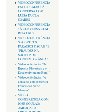
VIDEOCONFERÊNCIA
EM 13 DE MAIO: À
CONVERSA COM
LUÍSA DUCLA
SOARES
VIDEOCONFERÊNCIA
: À CONVERSA COM
RITA CRUZ
VIDEOCONFERÊNCIA
S SOBRE "OS
PARAÍSOS FISCAIS" E
"FRAUDES NA
SOCIEDADE
CONTEMPORÂNEA"
Videoconferência "Os
Espaços Florestais e o
Desenvolvimento Rural"
Videoconferência: "À
conversa com o escritor
Francisco Duarte
Mangas"
VÍDEO
CONFERÊNCIA COM
JOSÉ GOULÃO:
AMEAÇAS À