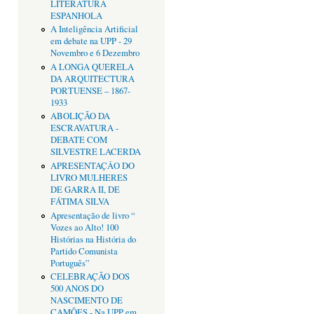
LITERATURA
ESPANHOLA
A Inteligência Artificial
em debate na UPP - 29
Novembro e 6 Dezembro
A LONGA QUERELA
DA ARQUITECTURA
PORTUENSE – 1867-
1933
ABOLIÇÃO DA
ESCRAVATURA -
DEBATE COM
SILVESTRE LACERDA
APRESENTAÇÂO DO
LIVRO MULHERES
DE GARRA II, DE
FÁTIMA SILVA
Apresentação de livro “
Vozes ao Alto! 100
Histórias na História do
Partido Comunista
Português”
CELEBRAÇÃO DOS
500 ANOS DO
NASCIMENTO DE
CAMÕES - Na UPP em