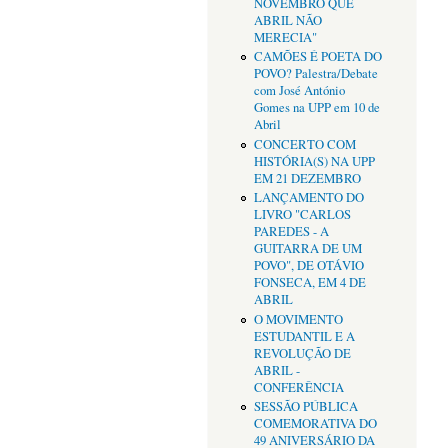
NOVEMBRO QUE
ABRIL NÃO
MERECIA"
CAMÕES É POETA DO
POVO? Palestra/Debate
com José António
Gomes na UPP em 10 de
Abril
CONCERTO COM
HISTÓRIA(S) NA UPP
EM 21 DEZEMBRO
LANÇAMENTO DO
LIVRO "CARLOS
PAREDES - A
GUITARRA DE UM
POVO", DE OTÁVIO
FONSECA, EM 4 DE
ABRIL
O MOVIMENTO
ESTUDANTIL E A
REVOLUÇÃO DE
ABRIL -
CONFERÊNCIA
SESSÃO PÚBLICA
COMEMORATIVA DO
49 ANIVERSÁRIO DA