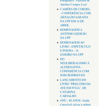
Fotográfico - Palestra de
António Campos Leal
CAMÕES DE CORDEL
- CONFERÊNCIA COM
ARNALDO SARAIVA
NA UPP EM 14 DE
ABRIL
HOMENAGEM A
ANTÓNIO GEDEÃO
NA UPP
HOMENAGEM AO
LIVRO - ESPETÁCULO
E POESIA - 14
JANEIRO NA UPP
DO
NEOLIBERALISMO À
ALTERNATIVA -
CONFERÊNCIA COM
JOÃO RODRIGUES
LANÇAMENTO DO
LIVRO "PRELÚDIO DA
AVE EM FUGA", DE
CATARINA
CARVALHO
ONU - 80 ANOS: Ainda
é possível salvar a ordem