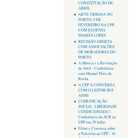
CONSTITUIÇÃO DE
ABRIL
ARTE URBANA NO
PORTO, 5 DE
FEVEREIRO NA UPP,
COM EUGÉNIA
SOARES LOPES
REUNIÃO ABERTA
COM ASSOCIAÇÕES
DE MORADORES DO
PORTO
A Música e a Revolução
de Abril - Conferência
com Manuel Pires da
Rocha
A UPP À CONVERSA
COM O LEITOR RUI
ASSIS
COMUNICAÇÃO
SOCIAL: LIBERDADE
CONDICIONADA? -
Conferência da ACR na
UPP em 29 Julho
Filme e Conversa sobre
a Palestina na UPP - 16