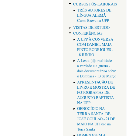
CURSOS PÓS-LABORAIS
TRÊS AUTORES DE
LÍNGUA ALEMÃ -
Curso Breve na UPP
VISITAS DE ESTUDO
CONFERÊNCIAS
A UPP À CONVERSA
COM DANIEL MAIA-
PINTO RODRIGUES -
18 JUNHO
A Leste [d]a realidade –
a verdade e a guerra -
dois documentários sobre
o Dombass - 13 de Março
APRESENTAÇÃO DE
LIVRO E MOSTRA DE
FOTOGRAFIAS DE
AUGUSTO BAPTISTA
NA UPP
GENOCÍDIO NA
TERRA SANTA, DE
JOSÉ GOULÃO - 21 DE
MAIO NA UPPdio na
Terra Santa
HOMENAGEM A