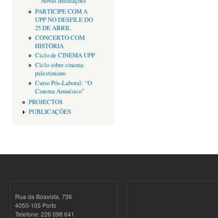
Novas Instalações
PARTICIPE COM A
UPP NO DESFILE DO
25 DE ABRIL
CONCERTO COM
HISTÓRIA
Ciclo de CINEMA UPP
Ciclo sobre cinema
palestiniano
Curso Pós-Laboral: “O
Cinema Amnésico”
PROJECTOS
PUBLICAÇÕES
Rua da Boavista, 736
4050-105 Porto
Telefone: 226 098 641