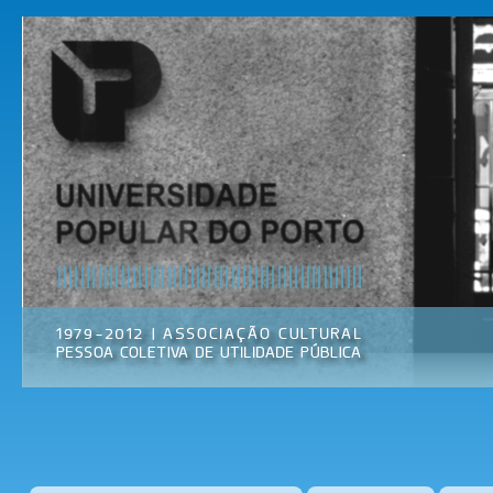
Pas
par
Universidade
Associação
con
Popular do
Cultural
prin
Porto