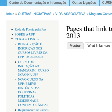
Centro de Documentação e Informação
Outras Ligações
CURSO
Menu principal
Início
»
OUTRAS INICIATIVAS
»
VIDA ASSOCIATIVA
»
Magusto Conví
Está aqui
Pages that link
Roda de Poesia pela Paz
2013
SOBRE A UPP
CURSOS LIVRES
REINSCRIÇÃO E
Mostrar
What links here
(
INSCRIÇÃO NOS
Separadores primári
CURSOS LIVRES DA
UPP EM 2026/2027
CURSO DE
INICIAÇÃO AO
MANDARIM - CURSO
NOVO NA UPP
NOVO CURSO NA
UPP: BREVE
HISTÓRIA DAS
DOUTRINAS
POLÍTICAS
MODERNAS E
CONTEMPORÂNEAS
Regulamento de Cursos