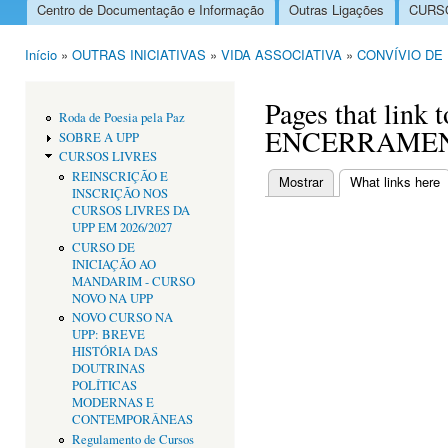
Centro de Documentação e Informação
Outras Ligações
CURSO
Menu principal
Início
»
OUTRAS INICIATIVAS
»
VIDA ASSOCIATIVA
»
CONVÍVIO DE
Está aqui
Pages that lin
Roda de Poesia pela Paz
ENCERRAMEN
SOBRE A UPP
CURSOS LIVRES
REINSCRIÇÃO E
Mostrar
What links here
(
INSCRIÇÃO NOS
Separadores primári
CURSOS LIVRES DA
UPP EM 2026/2027
CURSO DE
INICIAÇÃO AO
MANDARIM - CURSO
NOVO NA UPP
NOVO CURSO NA
UPP: BREVE
HISTÓRIA DAS
DOUTRINAS
POLÍTICAS
MODERNAS E
CONTEMPORÂNEAS
Regulamento de Cursos