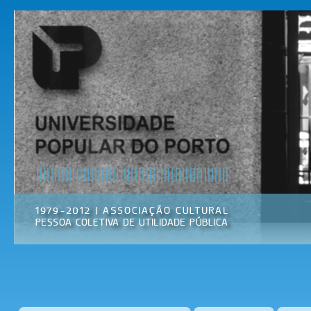
Pas
par
Universidade
Associação
con
Popular do
Cultural
prin
Porto