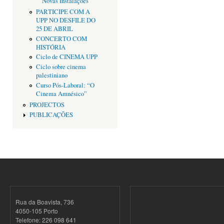
Novas Instalações
PARTICIPE COM A
UPP NO DESFILE DO
25 DE ABRIL
CONCERTO COM
HISTÓRIA
Ciclo de CINEMA UPP
Ciclo sobre cinema
palestiniano
Curso Pós-Laboral: “O
Cinema Amnésico”
PROJECTOS
PUBLICAÇÕES
Rua da Boavista, 736
4050-105 Porto
Telefone: 226 098 641