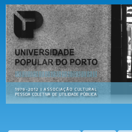
Pas
par
Universidade
Associação
con
Popular do
Cultural
prin
Porto