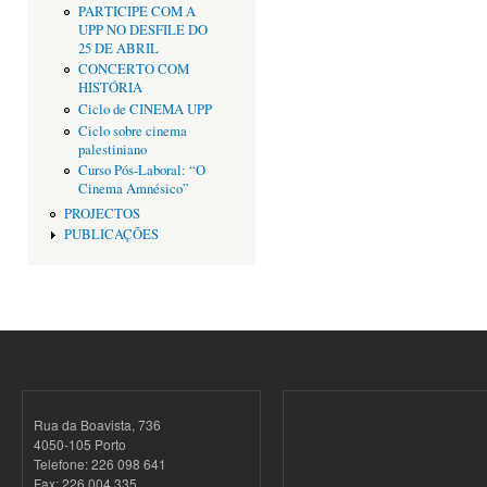
PARTICIPE COM A
UPP NO DESFILE DO
25 DE ABRIL
CONCERTO COM
HISTÓRIA
Ciclo de CINEMA UPP
Ciclo sobre cinema
palestiniano
Curso Pós-Laboral: “O
Cinema Amnésico”
PROJECTOS
PUBLICAÇÕES
Rua da Boavista, 736
4050-105 Porto
Telefone: 226 098 641
Fax: 226 004 335