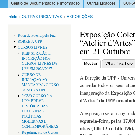
Centro de Documentação e Informação
Outras Ligações
CURSO
Menu principal
Início
»
OUTRAS INICIATIVAS
»
EXPOSIÇÕES
Está aqui
Exposição Colet
Roda de Poesia pela Paz
“Atelier d’Arte
SOBRE A UPP
CURSOS LIVRES
em 21 Outubro
REINSCRIÇÃO E
INSCRIÇÃO NOS
Mostrar
(separador ativo)
What links here
CURSOS LIVRES DA
Separadores primári
UPP EM 2026/2027
CURSO DE
A Direção da UPP - Univers
INICIAÇÃO AO
convidar todos os seus aluno
MANDARIM - CURSO
NOVO NA UPP
Exposição C
inauguração da
NOVO CURSO NA
d’Artes” da UPP orientado
UPP: BREVE
HISTÓRIA DAS
DOUTRINAS
A exposição será inaugurad
POLÍTICAS
segunda-feira, pelas 17,00
MODERNAS E
CONTEMPORÂNEAS
uteis (10h-13h e 14h-19h)
Regulamento de Cursos