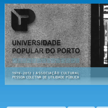
Pas
par
Universidade
Associação
con
Popular do
Cultural
prin
Porto