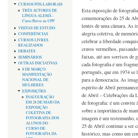
CURSOS PÓS-LABORAIS
Esta exposição de fotografia
TRÊS AUTORES DE
LÍNGUA ALEMÃ -
comemorações do 25 de Abri
Curso Breve na UPP
lentes de uma câmara. As i
VISITAS DE ESTUDO
alegria coletiva, de memóri
CONFERÊNCIAS
CURSOS LIVRES
celebrar a liberdade conqui
REALIZADOS
cravos vermelhos, passando 
DEBATES
faixas, até aos sorrisos de
SEMINÁRIOS
OUTRAS INICIATIVAS
cada fotografia é um fragme
8 DE MARÇO:
português, que em 1974 se l
MANIFESTAÇÃO
para a democracia. As ima
NACIONAL DE
MULHERES
espírito de Abril permanece
EXPOSIÇÕES
de Abril – Celebrações da 
INAUGURAÇÃO
de fotografia: é um convite 
EM 28 DE MAIO DA
EXPOSIÇÃO
sobre a importância de man
COLETIVA DE
imagem é um testemunho, 
FOTOGRAFIA DOS
ALUNOS DO
25 de Abril continue a ser
CURSO DE
histórico, mas como um co
FOTOGRAFIA DA