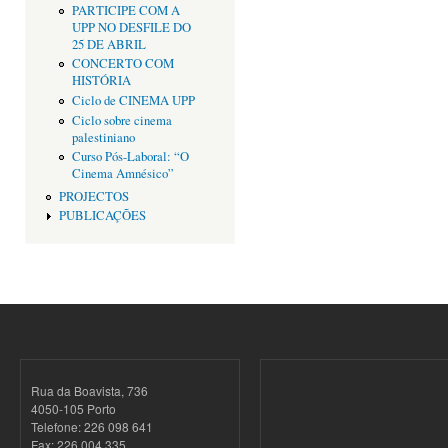
PARTICIPE COM A
UPP NO DESFILE DO
25 DE ABRIL
CONCERTO COM
HISTÓRIA
Ciclo de CINEMA UPP
Ciclo sobre cinema
palestiniano
Curso Pós-Laboral: “O
Cinema Amnésico”
PROJECTOS
PUBLICAÇÕES
Rua da Boavista, 736
4050-105 Porto
Telefone: 226 098 641
Fax: 226 004 335