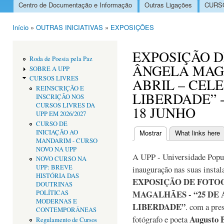
Centro de Documentação e Informação
Outras Ligações
CURSO
Menu principal
Início
»
OUTRAS INICIATIVAS
»
EXPOSIÇÕES
Está aqui
EXPOSIÇÃO D
Roda de Poesia pela Paz
ÂNGELA MAGA
SOBRE A UPP
CURSOS LIVRES
ABRIL – CEL
REINSCRIÇÃO E
LIBERDADE” 
INSCRIÇÃO NOS
CURSOS LIVRES DA
18 JUNHO
UPP EM 2026/2027
CURSO DE
INICIAÇÃO AO
Mostrar
(separador ativo)
What links here
Separadores primári
MANDARIM - CURSO
NOVO NA UPP
A UPP - Universidade Popul
NOVO CURSO NA
UPP: BREVE
inauguração nas suas insta
HISTÓRIA DAS
EXPOSIÇÃO DE FOTO
DOUTRINAS
MAGALHÃES - “25 DE
POLÍTICAS
MODERNAS E
LIBERDADE”
. com a pre
CONTEMPORÂNEAS
Augusto B
fotógrafo e poeta
Regulamento de Cursos