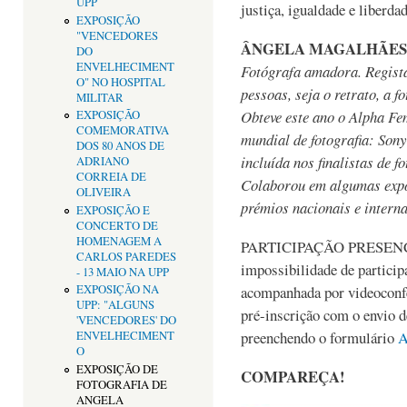
UPP
justiça, igualdade e liberdad
EXPOSIÇÃO
"VENCEDORES
ÂNGELA MAGALHÃES
DO
ENVELHECIMENT
Fotógrafa amadora. Regista
O" NO HOSPITAL
pessoas, seja o retrato, a f
MILITAR
Obteve este ano o Alpha Fe
EXPOSIÇÃO
COMEMORATIVA
mundial de fotografia: Son
DOS 80 ANOS DE
incluída nos finalistas de 
ADRIANO
CORREIA DE
Colaborou em algumas expos
OLIVEIRA
prémios nacionais e intern
EXPOSIÇÃO E
CONCERTO DE
HOMENAGEM A
PARTICIPAÇÃO PRESENCI
CARLOS PAREDES
impossibilidade de particip
- 13 MAIO NA UPP
acompanhada por videoconfe
EXPOSIÇÃO NA
UPP: "ALGUNS
pré-inscrição com o envio 
'VENCEDORES' DO
preenchendo o formulário
ENVELHECIMENT
O
EXPOSIÇÃO DE
COMPAREÇA!
FOTOGRAFIA DE
ANGELA