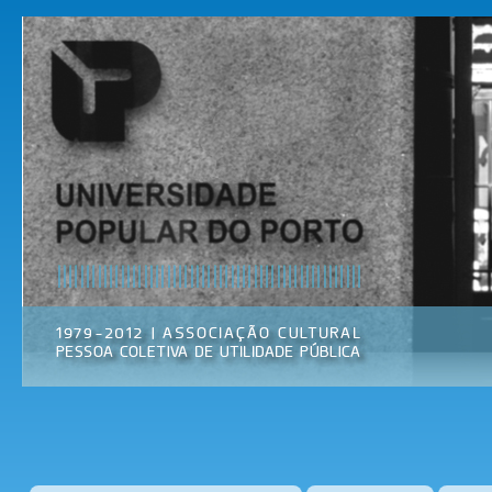
Pas
par
Universidade
Associação
con
Popular do
Cultural
prin
Porto