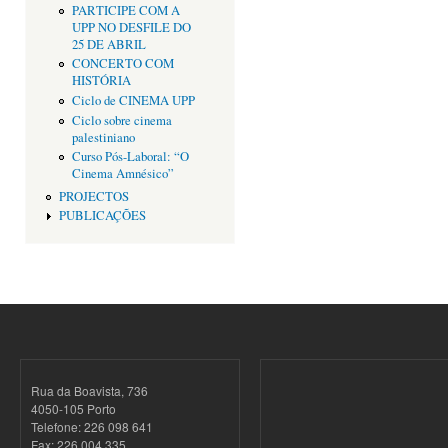
PARTICIPE COM A
UPP NO DESFILE DO
25 DE ABRIL
CONCERTO COM
HISTÓRIA
Ciclo de CINEMA UPP
Ciclo sobre cinema
palestiniano
Curso Pós-Laboral: “O
Cinema Amnésico”
PROJECTOS
PUBLICAÇÕES
Rua da Boavista, 736
4050-105 Porto
Telefone: 226 098 641
Fax: 226 004 335