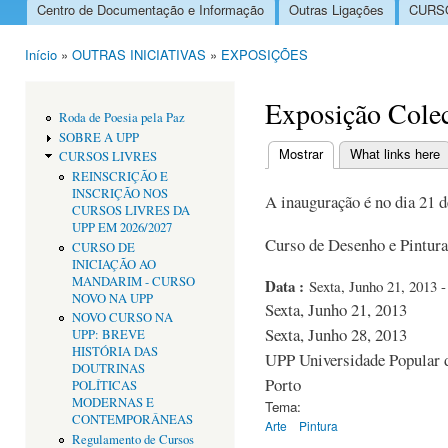
Centro de Documentação e Informação
Outras Ligações
CURSO
Menu principal
Início
»
OUTRAS INICIATIVAS
»
EXPOSIÇÕES
Está aqui
Exposição Colec
Roda de Poesia pela Paz
SOBRE A UPP
Mostrar
(separador ativo)
What links here
CURSOS LIVRES
Separadores primári
REINSCRIÇÃO E
INSCRIÇÃO NOS
A inauguração é no dia 21 d
CURSOS LIVRES DA
UPP EM 2026/2027
Curso de Desenho e Pintur
CURSO DE
INICIAÇÃO AO
MANDARIM - CURSO
Data :
Sexta, Junho 21, 2013 -
NOVO NA UPP
Sexta, Junho 21, 2013
NOVO CURSO NA
Sexta, Junho 28, 2013
UPP: BREVE
HISTÓRIA DAS
UPP Universidade Popular d
DOUTRINAS
Porto
POLÍTICAS
MODERNAS E
Tema:
CONTEMPORÂNEAS
Arte
Pintura
Regulamento de Cursos