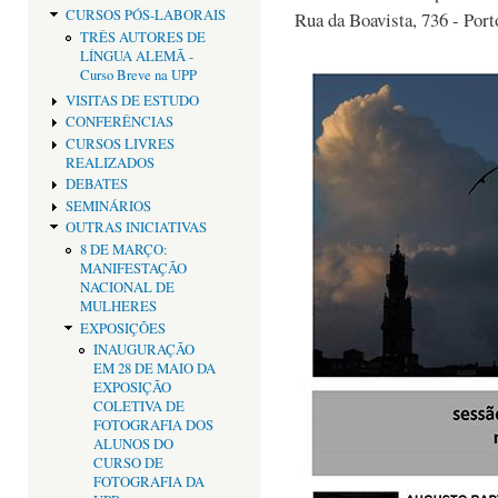
CURSOS PÓS-LABORAIS
Rua da Boavista, 736 - Port
TRÊS AUTORES DE
LÍNGUA ALEMÃ -
Curso Breve na UPP
VISITAS DE ESTUDO
CONFERÊNCIAS
CURSOS LIVRES
REALIZADOS
DEBATES
SEMINÁRIOS
OUTRAS INICIATIVAS
8 DE MARÇO:
MANIFESTAÇÃO
NACIONAL DE
MULHERES
EXPOSIÇÕES
INAUGURAÇÃO
EM 28 DE MAIO DA
EXPOSIÇÃO
COLETIVA DE
FOTOGRAFIA DOS
ALUNOS DO
CURSO DE
FOTOGRAFIA DA