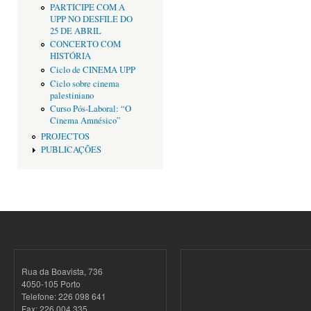
PARTICIPE COM A
UPP NO DESFILE DO
25 DE ABRIL
CONCERTO COM
HISTÓRIA
Ciclo de CINEMA UPP
Ciclo sobre cinema
palestiniano
Curso Pós-Laboral: “O
Cinema Amnésico”
PROJECTOS
PUBLICAÇÕES
Rua da Boavista, 736
4050-105 Porto
Telefone: 226 098 641
Fax: 226 004 335