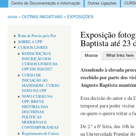
Centro de Documentação e Informação
Outras Ligações
CURSO
Menu principal
Início
»
OUTRAS INICIATIVAS
»
EXPOSIÇÕES
Está aqui
Exposição fotog
Roda de Poesia pela Paz
Baptista até 23 
SOBRE A UPP
CURSOS LIVRES
REINSCRIÇÃO E
Mostrar
(separador ativo)
What links here
INSCRIÇÃO NOS
Separadores primári
CURSOS LIVRES DA
Atendendo à elevada procu
UPP EM 2026/2027
CURSO DE
recebido por parte dos visi
INICIAÇÃO AO
Augusto Baptista mantém-s
MANDARIM - CURSO
NOVO NA UPP
NOVO CURSO NA
Esta decisão do autor e da
UPP: BREVE
temporal para poder visitar
HISTÓRIA DAS
DOUTRINAS
ou quem o queira voltar a fa
POLÍTICAS
MODERNAS E
De 2.ª a 6ª feira, das 10h à
CONTEMPORÂNEAS
na Universidade Popular do
Regulamento de Cursos