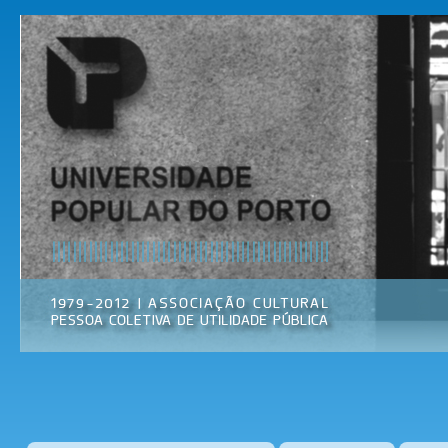
Pas
par
Universidade
Associação
con
Popular do
Cultural
prin
Porto