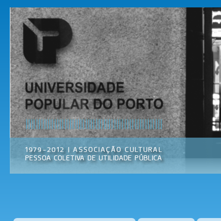
Pas
par
Universidade
Associação
con
Popular do
Cultural
prin
Porto