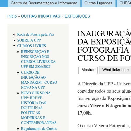
Centro de Documentação e Informação
Outras Ligações
CURSO
Menu principal
Início
»
OUTRAS INICIATIVAS
»
EXPOSIÇÕES
Está aqui
INAUGURAÇÃO
Roda de Poesia pela Paz
DA EXPOSIÇÃ
SOBRE A UPP
CURSOS LIVRES
FOTOGRAFIA
REINSCRIÇÃO E
CURSO DE FO
INSCRIÇÃO NOS
CURSOS LIVRES DA
UPP EM 2026/2027
Mostrar
(separador ativo)
What links here
CURSO DE
Separadores primári
INICIAÇÃO AO
MANDARIM - CURSO
A Direção da UPP - Univers
NOVO NA UPP
convidar todos os seus aluno
NOVO CURSO NA
Exposição d
inauguração da
UPP: BREVE
HISTÓRIA DAS
curso Viver a Fotografia n
DOUTRINAS
17,00h
.
POLÍTICAS
MODERNAS E
CONTEMPORÂNEAS
O curso Viver a Fotografia
Regulamento de Cursos