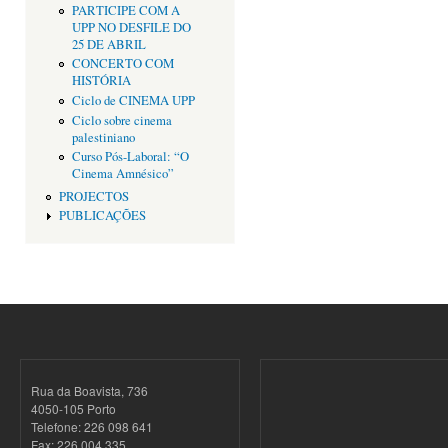
PARTICIPE COM A
UPP NO DESFILE DO
25 DE ABRIL
CONCERTO COM
HISTÓRIA
Ciclo de CINEMA UPP
Ciclo sobre cinema
palestiniano
Curso Pós-Laboral: “O
Cinema Amnésico”
PROJECTOS
PUBLICAÇÕES
Rua da Boavista, 736
4050-105 Porto
Telefone: 226 098 641
Fax: 226 004 335