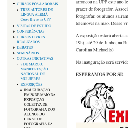
arrancou na UPP este ano le
CURSOS PÓS-LABORAIS
prazer de fotografar. Assoc
TRÊS AUTORES DE
LÍNGUA ALEMÃ -
fotografar, os alunos sairam
Curso Breve na UPP
telemóvel na mão. Desse viv
VISITAS DE ESTUDO
CONFERÊNCIAS
A exposição estará aberta a
CURSOS LIVRES
19h), até 29 de Junho, na R
REALIZADOS
DEBATES
Carolina Michaelis)
SEMINÁRIOS
OUTRAS INICIATIVAS
Na inauguração será servid
8 DE MARÇO:
MANIFESTAÇÃO
ESPERAMOS POR SI!
NACIONAL DE
MULHERES
EXPOSIÇÕES
INAUGURAÇÃO
EM 28 DE MAIO DA
EXPOSIÇÃO
COLETIVA DE
FOTOGRAFIA DOS
ALUNOS DO
CURSO DE
FOTOGRAFIA DA