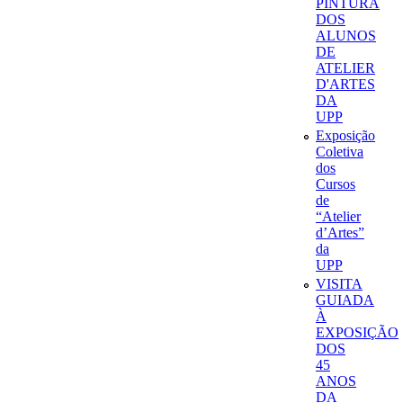
PINTURA
DOS
ALUNOS
DE
ATELIER
D'ARTES
DA
UPP
Exposição
Coletiva
dos
Cursos
de
“Atelier
d’Artes”
da
UPP
VISITA
GUIADA
À
EXPOSIÇÃO
DOS
45
ANOS
DA