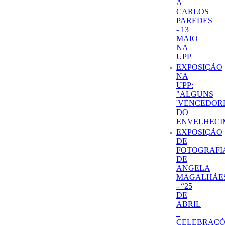
A
CARLOS
PAREDES
- 13
MAIO
NA
UPP
EXPOSIÇÃO
NA
UPP:
"ALGUNS
'VENCEDORE
DO
ENVELHECI
EXPOSIÇÃO
DE
FOTOGRAFI
DE
ANGELA
MAGALHÃE
- “25
DE
ABRIL
–
CELEBRAÇÕ