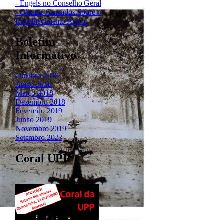
- Engels no Conselho Geral
- Olhares Cruzados Sobre o
Envelhecimento Activo
Boletim
Informativo
Outubro 2018
Junho 2018
Março 2018
Dezembro 2018
Fevereiro 2019
Junho 2019
Novembro 2019
Setembro 2023
Coral UPP