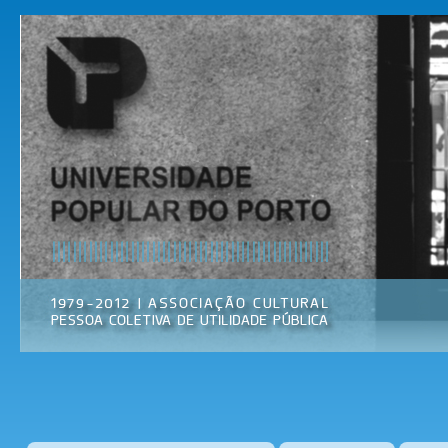
Pas
par
Universidade
Associação
con
Popular do
Cultural
prin
Porto