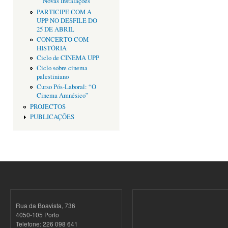
Novas Instalações
PARTICIPE COM A
UPP NO DESFILE DO
25 DE ABRIL
CONCERTO COM
HISTÓRIA
Ciclo de CINEMA UPP
Ciclo sobre cinema
palestiniano
Curso Pós-Laboral: “O
Cinema Amnésico”
PROJECTOS
PUBLICAÇÕES
Rua da Boavista, 736
4050-105 Porto
Telefone: 226 098 641