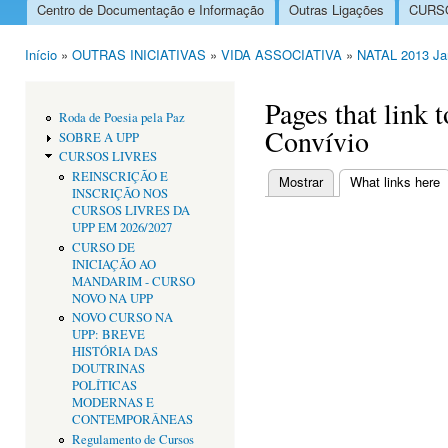
Centro de Documentação e Informação
Outras Ligações
CURSO
Menu principal
Início
»
OUTRAS INICIATIVAS
»
VIDA ASSOCIATIVA
»
NATAL 2013 Jan
Está aqui
Pages that link
Roda de Poesia pela Paz
Convívio
SOBRE A UPP
CURSOS LIVRES
REINSCRIÇÃO E
Mostrar
What links here
(
INSCRIÇÃO NOS
Separadores primári
CURSOS LIVRES DA
UPP EM 2026/2027
CURSO DE
INICIAÇÃO AO
MANDARIM - CURSO
NOVO NA UPP
NOVO CURSO NA
UPP: BREVE
HISTÓRIA DAS
DOUTRINAS
POLÍTICAS
MODERNAS E
CONTEMPORÂNEAS
Regulamento de Cursos