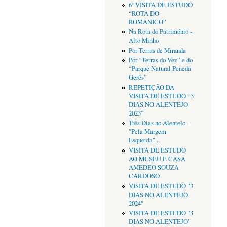
6ª VISITA DE ESTUDO
“ROTA DO
ROMÂNICO”
Na Rota do Património -
Alto Minho
Por Terras de Miranda
Por “Terras do Vez” e do
“Parque Natural Peneda
Gerês”
REPETIÇÃO DA
VISITA DE ESTUDO “3
DIAS NO ALENTEJO
2023”
Três Dias no Alentelo -
"Pela Margem
Esquerda"...
VISITA DE ESTUDO
AO MUSEU E CASA
AMEDEO SOUZA
CARDOSO
VISITA DE ESTUDO "3
DIAS NO ALENTEJO
2024"
VISITA DE ESTUDO "3
DIAS NO ALENTEJO"