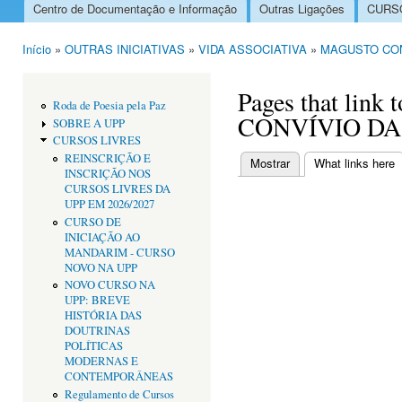
Centro de Documentação e Informação
Outras Ligações
CURSO
Menu principal
Início
»
OUTRAS INICIATIVAS
»
VIDA ASSOCIATIVA
»
MAGUSTO CON
Está aqui
Pages that lin
Roda de Poesia pela Paz
CONVÍVIO DA 
SOBRE A UPP
CURSOS LIVRES
REINSCRIÇÃO E
Mostrar
What links here
(
INSCRIÇÃO NOS
Separadores primári
CURSOS LIVRES DA
UPP EM 2026/2027
CURSO DE
INICIAÇÃO AO
MANDARIM - CURSO
NOVO NA UPP
NOVO CURSO NA
UPP: BREVE
HISTÓRIA DAS
DOUTRINAS
POLÍTICAS
MODERNAS E
CONTEMPORÂNEAS
Regulamento de Cursos