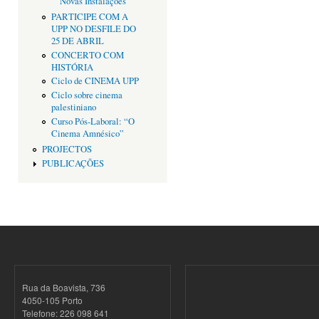
Novas Instalações
PARTICIPE COM A
UPP NO DESFILE DO
25 DE ABRIL
CONCERTO COM
HISTÓRIA
Ciclo de CINEMA UPP
Ciclo sobre cinema
palestiniano
Curso Pós-Laboral: “O
Cinema Amnésico”
PROJECTOS
PUBLICAÇÕES
Rua da Boavista, 736
4050-105 Porto
Telefone: 226 098 641