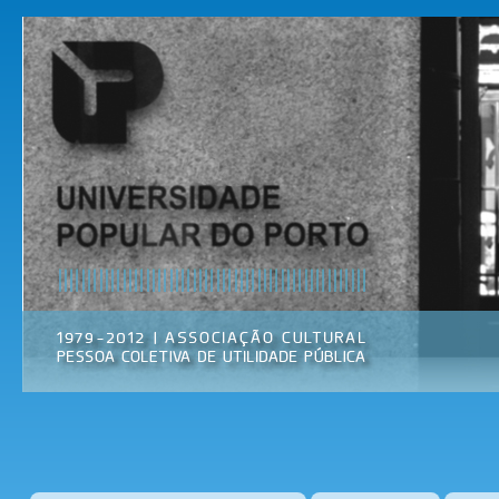
Pas
par
Universidade
Associação
con
Popular do
Cultural
prin
Porto