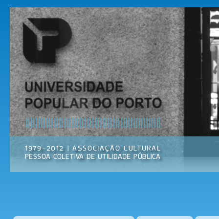
Pas
par
Universidade
Associação
con
Popular do
Cultural
prin
Porto