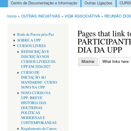
Centro de Documentação e Informação
Outras Ligações
CURSO
Menu principal
Início
»
OUTRAS INICIATIVAS
»
VIDA ASSOCIATIVA
»
REUNIÃO DOS
Está aqui
Pages that lin
Roda de Poesia pela Paz
PARTICIPANT
SOBRE A UPP
CURSOS LIVRES
DIA DA UPP
REINSCRIÇÃO E
INSCRIÇÃO NOS
Mostrar
What links here
(
CURSOS LIVRES DA
Separadores primári
UPP EM 2026/2027
CURSO DE
INICIAÇÃO AO
MANDARIM - CURSO
NOVO NA UPP
NOVO CURSO NA
UPP: BREVE
HISTÓRIA DAS
DOUTRINAS
POLÍTICAS
MODERNAS E
CONTEMPORÂNEAS
Regulamento de Cursos