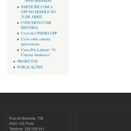
Novas Instalações
PARTICIPE COM A
UPP NO DESFILE DO
25 DE ABRIL
CONCERTO COM
HISTÓRIA
Ciclo de CINEMA UPP
Ciclo sobre cinema
palestiniano
Curso Pós-Laboral: “O
Cinema Amnésico”
PROJECTOS
PUBLICAÇÕES
Rua da Boavista, 736
4050-105 Porto
Telefone: 226 098 641