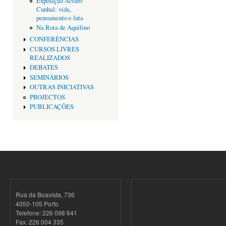
Exposição Alvaro
Cunhal: vida,
pensamento e luta
Na Rota de Aquilino
CONFERÊNCIAS
CURSOS LIVRES
REALIZADOS
DEBATES
SEMINÁRIOS
OUTRAS INICIATIVAS
PROJECTOS
PUBLICAÇÕES
Rua da Boavista, 736
4050-105 Porto
Telefone: 226 098 641
Fax: 226 004 335