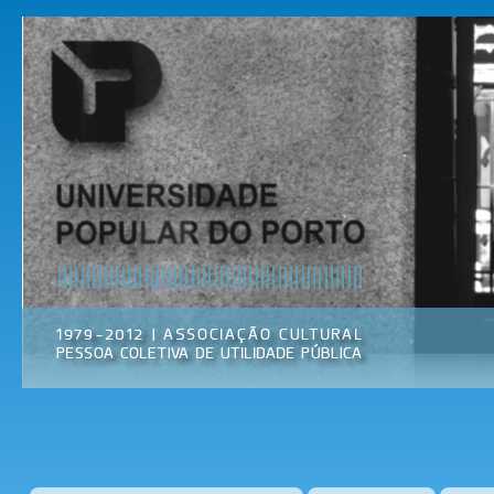
Pas
par
Universidade
Associação
con
Popular do
Cultural
prin
Porto