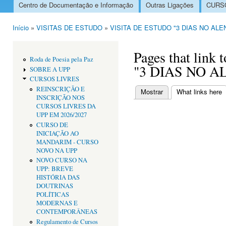
Centro de Documentação e Informação
Outras Ligações
CURSO
Menu principal
Início
»
VISITAS DE ESTUDO
»
VISITA DE ESTUDO "3 DIAS NO ALE
Está aqui
Pages that lin
Roda de Poesia pela Paz
"3 DIAS NO A
SOBRE A UPP
CURSOS LIVRES
REINSCRIÇÃO E
Mostrar
What links here
(
INSCRIÇÃO NOS
Separadores primári
CURSOS LIVRES DA
UPP EM 2026/2027
CURSO DE
INICIAÇÃO AO
MANDARIM - CURSO
NOVO NA UPP
NOVO CURSO NA
UPP: BREVE
HISTÓRIA DAS
DOUTRINAS
POLÍTICAS
MODERNAS E
CONTEMPORÂNEAS
Regulamento de Cursos