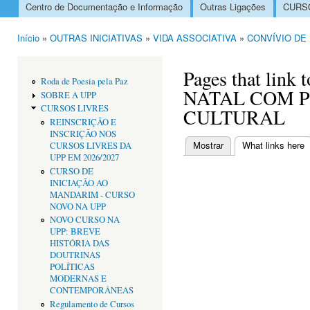
Centro de Documentação e Informação
Outras Ligações
CURSO
Menu principal
Início
»
OUTRAS INICIATIVAS
»
VIDA ASSOCIATIVA
»
CONVÍVIO DE
Está aqui
Pages that lin
Roda de Poesia pela Paz
NATAL COM P
SOBRE A UPP
CURSOS LIVRES
CULTURAL
REINSCRIÇÃO E
INSCRIÇÃO NOS
Mostrar
What links here
(
CURSOS LIVRES DA
Separadores primári
UPP EM 2026/2027
CURSO DE
INICIAÇÃO AO
MANDARIM - CURSO
NOVO NA UPP
NOVO CURSO NA
UPP: BREVE
HISTÓRIA DAS
DOUTRINAS
POLÍTICAS
MODERNAS E
CONTEMPORÂNEAS
Regulamento de Cursos