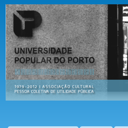
Pas
par
Universidade
Associação
con
Popular do
Cultural
prin
Porto