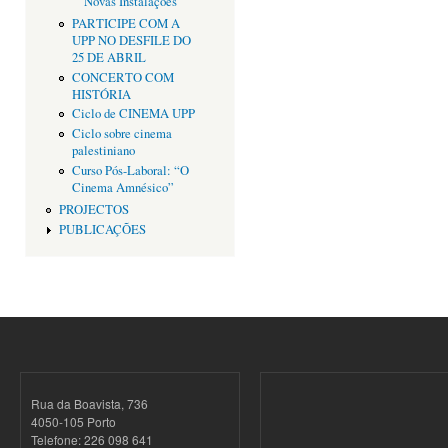
Novas Instalações
PARTICIPE COM A
UPP NO DESFILE DO
25 DE ABRIL
CONCERTO COM
HISTÓRIA
Ciclo de CINEMA UPP
Ciclo sobre cinema
palestiniano
Curso Pós-Laboral: “O
Cinema Amnésico”
PROJECTOS
PUBLICAÇÕES
Rua da Boavista, 736
4050-105 Porto
Telefone: 226 098 641