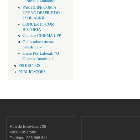
Novas Instalações
PARTICIPE COM A
UPP NO DESFILE DO
25 DE ABRIL
CONCERTO COM
HISTÓRIA
Ciclo de CINEMA UPP
Ciclo sobre cinema
palestiniano
Curso Pós-Laboral: “O
Cinema Amnésico”
PROJECTOS
PUBLICAÇÕES
Rua da Boavista, 736
4050-105 Porto
Telefone: 226 098 641