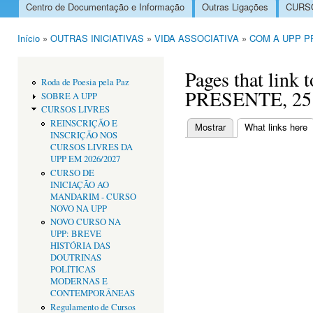
Centro de Documentação e Informação
Outras Ligações
CURSO
Menu principal
Início
»
OUTRAS INICIATIVAS
»
VIDA ASSOCIATIVA
»
COM A UPP P
Está aqui
Pages that lin
Roda de Poesia pela Paz
PRESENTE, 25
SOBRE A UPP
CURSOS LIVRES
REINSCRIÇÃO E
Mostrar
What links here
(
INSCRIÇÃO NOS
Separadores primári
CURSOS LIVRES DA
UPP EM 2026/2027
CURSO DE
INICIAÇÃO AO
MANDARIM - CURSO
NOVO NA UPP
NOVO CURSO NA
UPP: BREVE
HISTÓRIA DAS
DOUTRINAS
POLÍTICAS
MODERNAS E
CONTEMPORÂNEAS
Regulamento de Cursos