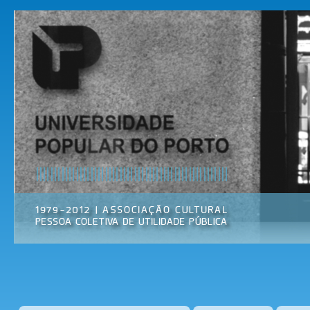
Pas
par
Universidade
Associação
con
Popular do
Cultural
prin
Porto