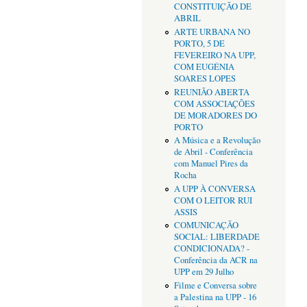
CONSTITUIÇÃO DE
ABRIL
ARTE URBANA NO
PORTO, 5 DE
FEVEREIRO NA UPP,
COM EUGÉNIA
SOARES LOPES
REUNIÃO ABERTA
COM ASSOCIAÇÕES
DE MORADORES DO
PORTO
A Música e a Revolução
de Abril - Conferência
com Manuel Pires da
Rocha
A UPP À CONVERSA
COM O LEITOR RUI
ASSIS
COMUNICAÇÃO
SOCIAL: LIBERDADE
CONDICIONADA? -
Conferência da ACR na
UPP em 29 Julho
Filme e Conversa sobre
a Palestina na UPP - 16