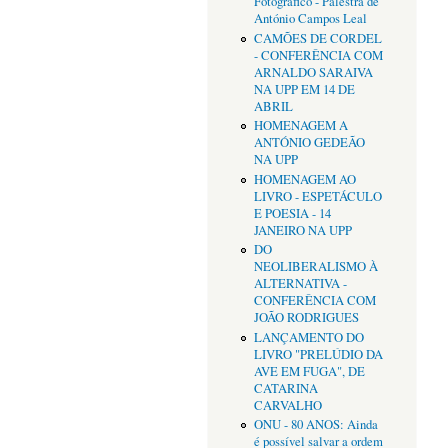
Fotográfico - Palestra de
António Campos Leal
CAMÕES DE CORDEL
- CONFERÊNCIA COM
ARNALDO SARAIVA
NA UPP EM 14 DE
ABRIL
HOMENAGEM A
ANTÓNIO GEDEÃO
NA UPP
HOMENAGEM AO
LIVRO - ESPETÁCULO
E POESIA - 14
JANEIRO NA UPP
DO
NEOLIBERALISMO À
ALTERNATIVA -
CONFERÊNCIA COM
JOÃO RODRIGUES
LANÇAMENTO DO
LIVRO "PRELÚDIO DA
AVE EM FUGA", DE
CATARINA
CARVALHO
ONU - 80 ANOS: Ainda
é possível salvar a ordem