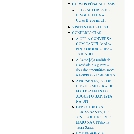
CURSOS PÓS-LABORAIS
TRÊS AUTORES DE
LÍNGUA ALEMÃ -
Curso Breve na UPP
VISITAS DE ESTUDO
CONFERÊNCIAS
A UPP À CONVERSA
COM DANIEL MAIA-
PINTO RODRIGUES -
18 JUNHO
A Leste [d]a realidade –
a verdade e a guerra -
dois documentários sobre
o Dombass - 13 de Março
APRESENTAÇÃO DE
LIVRO E MOSTRA DE
FOTOGRAFIAS DE
AUGUSTO BAPTISTA
NA UPP
GENOCÍDIO NA
TERRA SANTA, DE
JOSÉ GOULÃO - 21 DE
MAIO NA UPPdio na
Terra Santa
HOMENAGEM A