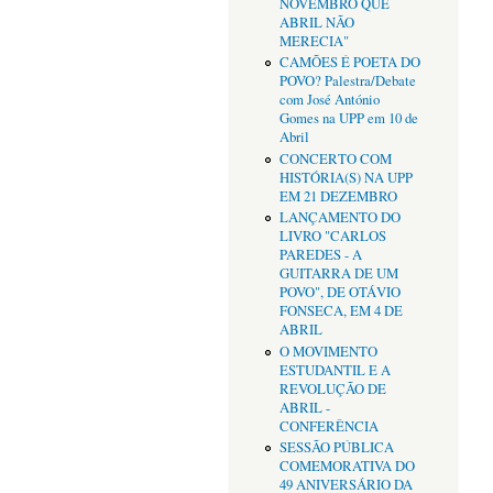
NOVEMBRO QUE
ABRIL NÃO
MERECIA"
CAMÕES É POETA DO
POVO? Palestra/Debate
com José António
Gomes na UPP em 10 de
Abril
CONCERTO COM
HISTÓRIA(S) NA UPP
EM 21 DEZEMBRO
LANÇAMENTO DO
LIVRO "CARLOS
PAREDES - A
GUITARRA DE UM
POVO", DE OTÁVIO
FONSECA, EM 4 DE
ABRIL
O MOVIMENTO
ESTUDANTIL E A
REVOLUÇÃO DE
ABRIL -
CONFERÊNCIA
SESSÃO PÚBLICA
COMEMORATIVA DO
49 ANIVERSÁRIO DA