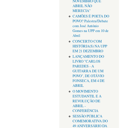
NOVEMBRO QUE
ABRIL NÃO
MERECIA"
CAMÕES É POETA DO
POVO? Palestra/Debate
com José António
Gomes na UPP em 10 de
Abril
CONCERTO COM
HISTÓRIA(S) NA UPP
EM 21 DEZEMBRO
LANÇAMENTO DO
LIVRO "CARLOS
PAREDES - A
GUITARRA DE UM
POVO", DE OTÁVIO
FONSECA, EM 4 DE
ABRIL
O MOVIMENTO
ESTUDANTIL E A
REVOLUÇÃO DE
ABRIL -
CONFERÊNCIA
SESSÃO PÚBLICA
COMEMORATIVA DO
49 ANIVERSÁRIO DA