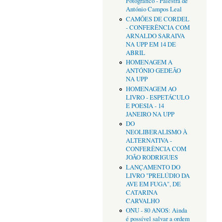
Fotográfico - Palestra de
António Campos Leal
CAMÕES DE CORDEL
- CONFERÊNCIA COM
ARNALDO SARAIVA
NA UPP EM 14 DE
ABRIL
HOMENAGEM A
ANTÓNIO GEDEÃO
NA UPP
HOMENAGEM AO
LIVRO - ESPETÁCULO
E POESIA - 14
JANEIRO NA UPP
DO
NEOLIBERALISMO À
ALTERNATIVA -
CONFERÊNCIA COM
JOÃO RODRIGUES
LANÇAMENTO DO
LIVRO "PRELÚDIO DA
AVE EM FUGA", DE
CATARINA
CARVALHO
ONU - 80 ANOS: Ainda
é possível salvar a ordem