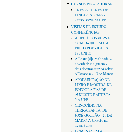
CURSOS PÓS-LABORAIS
TRÊS AUTORES DE
LÍNGUA ALEMÃ -
Curso Breve na UPP
VISITAS DE ESTUDO
CONFERÊNCIAS
A UPP À CONVERSA
COM DANIEL MAIA-
PINTO RODRIGUES -
18 JUNHO
A Leste [d]a realidade –
a verdade e a guerra -
dois documentários sobre
o Dombass - 13 de Março
APRESENTAÇÃO DE
LIVRO E MOSTRA DE
FOTOGRAFIAS DE
AUGUSTO BAPTISTA
NA UPP
GENOCÍDIO NA
TERRA SANTA, DE
JOSÉ GOULÃO - 21 DE
MAIO NA UPPdio na
Terra Santa
HOMENAGEM A