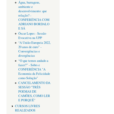
Água, barragens,
ambiente e
desenvolvimento: que
relação? -
CONFERÊNCIA COM
ADRIANO BORDALO
E SÁ
Óscar Lopes - Sessão
Evocativa na UPP
“A União Europeia 2022,
20 anos de euro” -
Convergências e
divergências
“O que temos andado a
fazer?” - Sobrs e
CONFERÊNCIA "A
Economia da Felicidade
como Solução"
CANCELAMENTO DA
SESSÂO "TRÊS
POEMAS DE
CAMÕES, COMO LER
E PORQUÊ"
CURSOS LIVRES
REALIZADOS