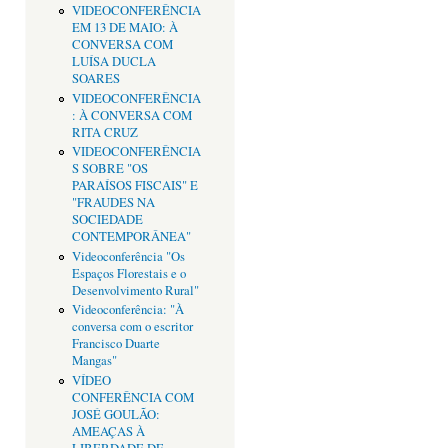
VIDEOCONFERÊNCIA
EM 13 DE MAIO: À
CONVERSA COM
LUÍSA DUCLA
SOARES
VIDEOCONFERÊNCIA
: À CONVERSA COM
RITA CRUZ
VIDEOCONFERÊNCIA
S SOBRE "OS
PARAÍSOS FISCAIS" E
"FRAUDES NA
SOCIEDADE
CONTEMPORÂNEA"
Videoconferência "Os
Espaços Florestais e o
Desenvolvimento Rural"
Videoconferência: "À
conversa com o escritor
Francisco Duarte
Mangas"
VÍDEO
CONFERÊNCIA COM
JOSÉ GOULÃO:
AMEAÇAS À