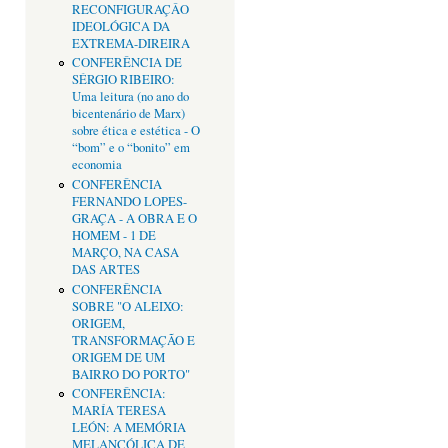
RECONFIGURAÇÂO
IDEOLÓGICA DA
EXTREMA-DIREIRA
CONFERÊNCIA DE
SÉRGIO RIBEIRO:
Uma leitura (no ano do
bicentenário de Marx)
sobre ética e estética - O
“bom” e o “bonito” em
economia
CONFERÊNCIA
FERNANDO LOPES-
GRAÇA - A OBRA E O
HOMEM - 1 DE
MARÇO, NA CASA
DAS ARTES
CONFERÊNCIA
SOBRE "O ALEIXO:
ORIGEM,
TRANSFORMAÇÃO E
ORIGEM DE UM
BAIRRO DO PORTO"
CONFERÊNCIA:
MARÍA TERESA
LEÓN: A MEMÓRIA
MELANCÓLICA DE