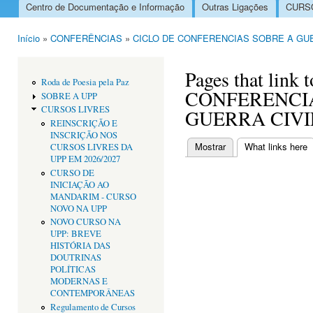
Centro de Documentação e Informação
Outras Ligações
CURSO
Menu principal
Início
»
CONFERÊNCIAS
»
CICLO DE CONFERENCIAS SOBRE A GUE
Está aqui
Pages that link
Roda de Poesia pela Paz
CONFERENCI
SOBRE A UPP
CURSOS LIVRES
GUERRA CIVI
REINSCRIÇÃO E
INSCRIÇÃO NOS
Mostrar
What links here
(
CURSOS LIVRES DA
Separadores primári
UPP EM 2026/2027
CURSO DE
INICIAÇÃO AO
MANDARIM - CURSO
NOVO NA UPP
NOVO CURSO NA
UPP: BREVE
HISTÓRIA DAS
DOUTRINAS
POLÍTICAS
MODERNAS E
CONTEMPORÂNEAS
Regulamento de Cursos