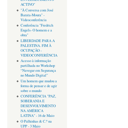
ACTIVO"
"À Conversa com José
Barata-Moura" -
Videoconferência
Conferência "Fredrich
Engels- O homem e a
obra"
LIBERDADE PARA A
PALESTINA. FIM À
OCUPAÇÃO -
VIDEOCONFERÊNCIA
Acesso à informação
partilhada no Workshop
“Navegar em Segurança
no Mundo Digital”
Um homem que mudou a
forma de pensar e de agir
sobre o mundo
CONFERÊNCIA "PAZ,
SOBERANIA E
DESENVOLVIMENTO
NA AMÉRICA
LATINA" - 16 de Maio
O Palhinhas & C.ª na
UPP - 3 Maio