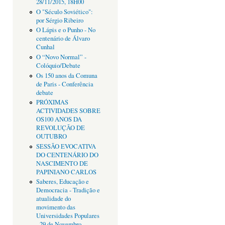
28/11/2015, 18H00
O "Século Soviético":
por Sérgio Ribeiro
O Lápis e o Punho - No
centenário de Álvaro
Cunhal
O “Novo Normal” -
Colóquio/Debate
Os 150 anos da Comuna
de Paris - Conferência
debate
PRÓXIMAS
ACTIVIDADES SOBRE
OS100 ANOS DA
REVOLUÇÃO DE
OUTUBRO
SESSÃO EVOCATIVA
DO CENTENÁRIO DO
NASCIMENTO DE
PAPINIANO CARLOS
Saberes, Educação e
Democracia - Tradição e
atualidade do
movimento das
Universidades Populares
- 29 de Novembro