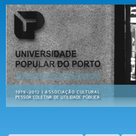
Pas
par
Universidade
Associação
con
Popular do
Cultural
prin
Porto