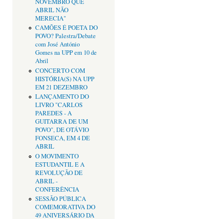
NOVEMBRO QUE
ABRIL NÃO
MERECIA"
CAMÕES É POETA DO
POVO? Palestra/Debate
com José António
Gomes na UPP em 10 de
Abril
CONCERTO COM
HISTÓRIA(S) NA UPP
EM 21 DEZEMBRO
LANÇAMENTO DO
LIVRO "CARLOS
PAREDES - A
GUITARRA DE UM
POVO", DE OTÁVIO
FONSECA, EM 4 DE
ABRIL
O MOVIMENTO
ESTUDANTIL E A
REVOLUÇÃO DE
ABRIL -
CONFERÊNCIA
SESSÃO PÚBLICA
COMEMORATIVA DO
49 ANIVERSÁRIO DA