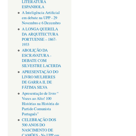
LITERATURA
ESPANHOLA
A Inteligência Artificial
em debate na UPP - 29
Novembro e 6 Dezembro
A LONGA QUERELA
DA ARQUITECTURA
PORTUENSE – 1867-
1933
ABOLIÇÃO DA
ESCRAVATURA -
DEBATE COM
SILVESTRE LACERDA
APRESENTAÇÂO DO
LIVRO MULHERES
DE GARRA II, DE
FÁTIMA SILVA
Apresentação de livro “
Vozes ao Alto! 100
Histórias na História do
Partido Comunista
Português”
CELEBRAÇÃO DOS
500 ANOS DO
NASCIMENTO DE
CAMÕES - Na UPP em