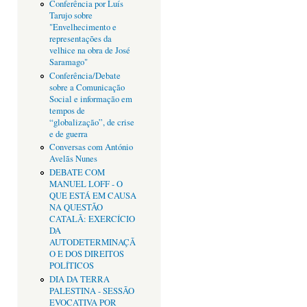
Conferência por Luís
Tarujo sobre
"Envelhecimento e
representações da
velhice na obra de José
Saramago"
Conferência/Debate
sobre a Comunicação
Social e informação em
tempos de
“globalização”, de crise
e de guerra
Conversas com António
Avelãs Nunes
DEBATE COM
MANUEL LOFF - O
QUE ESTÁ EM CAUSA
NA QUESTÃO
CATALÃ: EXERCÍCIO
DA
AUTODETERMINAÇÃ
O E DOS DIREITOS
POLÍTICOS
DIA DA TERRA
PALESTINA - SESSÃO
EVOCATIVA POR