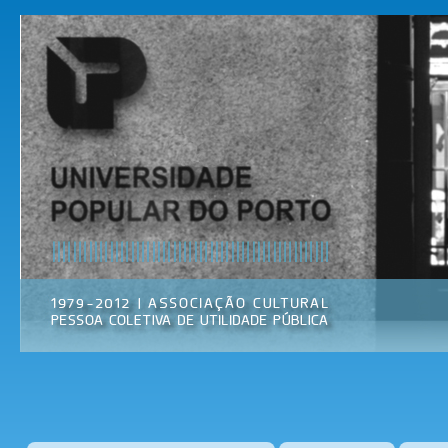
Pas
par
Universidade
Associação
con
Popular do
Cultural
prin
Porto