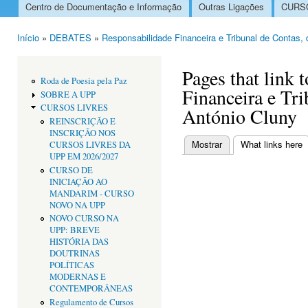
Centro de Documentação e Informação
Outras Ligações
CURSO
Menu principal
Início
»
DEBATES
»
Responsabilidade Financeira e Tribunal de Contas, 
Está aqui
Pages that link 
Roda de Poesia pela Paz
Financeira e Tri
SOBRE A UPP
CURSOS LIVRES
António Cluny
REINSCRIÇÃO E
INSCRIÇÃO NOS
Mostrar
What links here
(
CURSOS LIVRES DA
Separadores primári
UPP EM 2026/2027
CURSO DE
INICIAÇÃO AO
MANDARIM - CURSO
NOVO NA UPP
NOVO CURSO NA
UPP: BREVE
HISTÓRIA DAS
DOUTRINAS
POLÍTICAS
MODERNAS E
CONTEMPORÂNEAS
Regulamento de Cursos