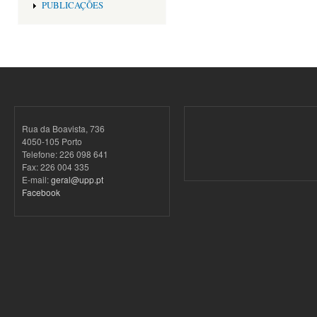
PUBLICAÇÕES
Rua da Boavista, 736
4050-105 Porto
Telefone: 226 098 641
Fax: 226 004 335
E-mail:
geral@upp.pt
Facebook