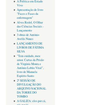
A Politica em Estado
Vivo
Apresentação de livro
"Faces e Fases da
enfermagem"
Alves Redol, O Olhar
das Ciências Sociais -
Lançamento
3 obras de António
Avelãs Nunes
LANÇAMENTO DE
LIVROS DE FÁTIMA
SILVA
"Tem cuidado, meu
amor. Cartas da Prisão
de Virgínia Moura e
António Lobão Vital",
livro de Manuela
Espírito Santo
2ª SESSÃO DE
DIVULGAÇÃO DO
ARQUIVO NACIONAL
DA TORRE DO
TOMBO
A GALIZA: eles por cá,
nós por lá