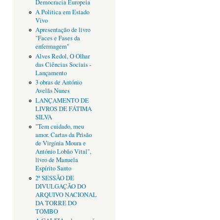
Democracia Europeia
A Politica em Estado
Vivo
Apresentação de livro
"Faces e Fases da
enfermagem"
Alves Redol, O Olhar
das Ciências Sociais -
Lançamento
3 obras de António
Avelãs Nunes
LANÇAMENTO DE
LIVROS DE FÁTIMA
SILVA
"Tem cuidado, meu
amor. Cartas da Prisão
de Virgínia Moura e
António Lobão Vital",
livro de Manuela
Espírito Santo
2ª SESSÃO DE
DIVULGAÇÃO DO
ARQUIVO NACIONAL
DA TORRE DO
TOMBO