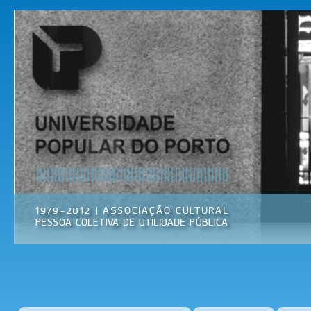
Pas
par
Universidade
Associação
con
Popular do
Cultural
prin
Porto