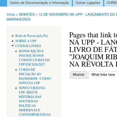
Centro de Documentação e Informação
Outras Ligações
CURSO
Menu principal
Início
»
DEBATES
»
12 DE NOVEMBRO NA UPP - LANÇAMENTO DO L
Está aqui
MARINHEIROS
Pages that li
Roda de Poesia pela Paz
NA UPP - LA
SOBRE A UPP
CURSOS LIVRES
LIVRO DE FÁ
REINSCRIÇÃO E
"JOAQUIM RIB
INSCRIÇÃO NOS
CURSOS LIVRES DA
NA REVOLTA
UPP EM 2026/2027
CURSO DE
INICIAÇÃO AO
Mostrar
What links here
(
Separadores primári
MANDARIM - CURSO
NOVO NA UPP
NOVO CURSO NA
UPP: BREVE
HISTÓRIA DAS
DOUTRINAS
POLÍTICAS
MODERNAS E
CONTEMPORÂNEAS