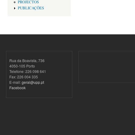
PROJECTOS
PUBLICAÇÕES
Rua da Boavista, 736
4050-105 Porto
Telefone: 226 098 641
Fax: 226 004 335
E-mail:
geral@upp.pt
Facebook