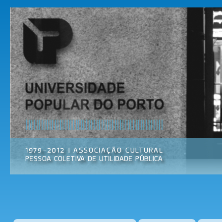
Pas
par
Universidade
Associação
con
Popular do
Cultural
prin
Porto