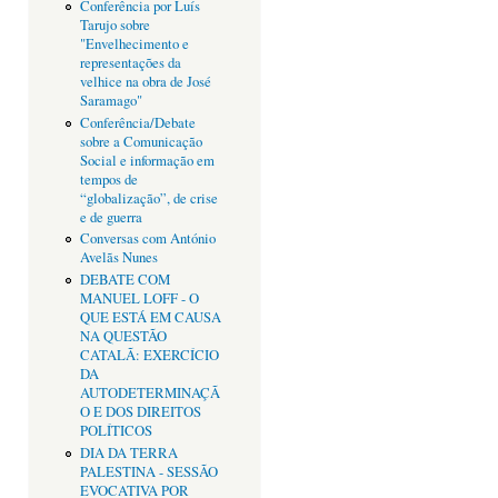
Conferência por Luís
Tarujo sobre
"Envelhecimento e
representações da
velhice na obra de José
Saramago"
Conferência/Debate
sobre a Comunicação
Social e informação em
tempos de
“globalização”, de crise
e de guerra
Conversas com António
Avelãs Nunes
DEBATE COM
MANUEL LOFF - O
QUE ESTÁ EM CAUSA
NA QUESTÃO
CATALÃ: EXERCÍCIO
DA
AUTODETERMINAÇÃ
O E DOS DIREITOS
POLÍTICOS
DIA DA TERRA
PALESTINA - SESSÃO
EVOCATIVA POR