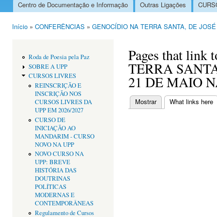
Centro de Documentação e Informação
Outras Ligações
CURSO
Menu principal
Início
»
CONFERÊNCIAS
»
GENOCÍDIO NA TERRA SANTA, DE JOSÉ G
Está aqui
Pages that lin
Roda de Poesia pela Paz
TERRA SANTA
SOBRE A UPP
CURSOS LIVRES
21 DE MAIO N
REINSCRIÇÃO E
INSCRIÇÃO NOS
Mostrar
What links here
(
CURSOS LIVRES DA
Separadores primári
UPP EM 2026/2027
CURSO DE
INICIAÇÃO AO
MANDARIM - CURSO
NOVO NA UPP
NOVO CURSO NA
UPP: BREVE
HISTÓRIA DAS
DOUTRINAS
POLÍTICAS
MODERNAS E
CONTEMPORÂNEAS
Regulamento de Cursos