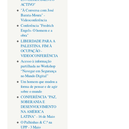
ACTIVO"
"À Conversa com José
Barata-Moura" -
Videoconferência
Conferência "Fredrich
Engels- O homem e a
obra"
LIBERDADE PARA A
PALESTINA. FIM À
OCUPAÇÃO -
VIDEOCONFERÊNCIA
Acesso à informação
partilhada no Workshop
“Navegar em Segurança
no Mundo Digital”
Um homem que mudou a
forma de pensar e de agir
sobre o mundo
CONFERÊNCIA "PAZ,
SOBERANIA E
DESENVOLVIMENTO
NA AMÉRICA
LATINA" - 16 de Maio
O Palhinhas & C.ª na
UPP - 3 Maio