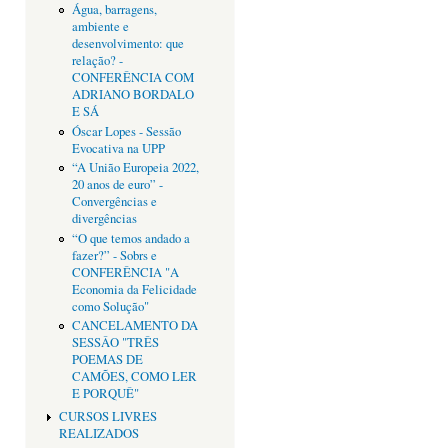
Água, barragens,
ambiente e
desenvolvimento: que
relação? -
CONFERÊNCIA COM
ADRIANO BORDALO
E SÁ
Óscar Lopes - Sessão
Evocativa na UPP
“A União Europeia 2022,
20 anos de euro” -
Convergências e
divergências
“O que temos andado a
fazer?” - Sobrs e
CONFERÊNCIA "A
Economia da Felicidade
como Solução"
CANCELAMENTO DA
SESSÂO "TRÊS
POEMAS DE
CAMÕES, COMO LER
E PORQUÊ"
CURSOS LIVRES
REALIZADOS