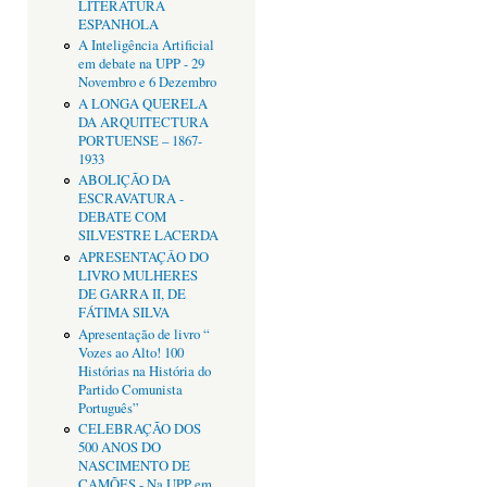
LITERATURA
ESPANHOLA
A Inteligência Artificial
em debate na UPP - 29
Novembro e 6 Dezembro
A LONGA QUERELA
DA ARQUITECTURA
PORTUENSE – 1867-
1933
ABOLIÇÃO DA
ESCRAVATURA -
DEBATE COM
SILVESTRE LACERDA
APRESENTAÇÂO DO
LIVRO MULHERES
DE GARRA II, DE
FÁTIMA SILVA
Apresentação de livro “
Vozes ao Alto! 100
Histórias na História do
Partido Comunista
Português”
CELEBRAÇÃO DOS
500 ANOS DO
NASCIMENTO DE
CAMÕES - Na UPP em