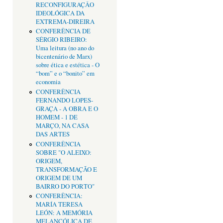
RECONFIGURAÇÂO
IDEOLÓGICA DA
EXTREMA-DIREIRA
CONFERÊNCIA DE
SÉRGIO RIBEIRO:
Uma leitura (no ano do
bicentenário de Marx)
sobre ética e estética - O
“bom” e o “bonito” em
economia
CONFERÊNCIA
FERNANDO LOPES-
GRAÇA - A OBRA E O
HOMEM - 1 DE
MARÇO, NA CASA
DAS ARTES
CONFERÊNCIA
SOBRE "O ALEIXO:
ORIGEM,
TRANSFORMAÇÃO E
ORIGEM DE UM
BAIRRO DO PORTO"
CONFERÊNCIA:
MARÍA TERESA
LEÓN: A MEMÓRIA
MELANCÓLICA DE