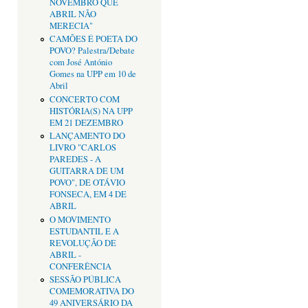
NOVEMBRO QUE
ABRIL NÃO
MERECIA"
CAMÕES É POETA DO
POVO? Palestra/Debate
com José António
Gomes na UPP em 10 de
Abril
CONCERTO COM
HISTÓRIA(S) NA UPP
EM 21 DEZEMBRO
LANÇAMENTO DO
LIVRO "CARLOS
PAREDES - A
GUITARRA DE UM
POVO", DE OTÁVIO
FONSECA, EM 4 DE
ABRIL
O MOVIMENTO
ESTUDANTIL E A
REVOLUÇÃO DE
ABRIL -
CONFERÊNCIA
SESSÃO PÚBLICA
COMEMORATIVA DO
49 ANIVERSÁRIO DA